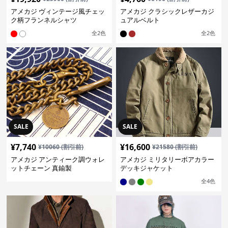
アメカジ ヴィンテージ風チェッ
アメカジ クラシックレザーカジ
ク柄フランネルシャツ
ュアルベルト
全
2
色
全
2
色
SALE
SALE
¥
7,740
¥
16,600
¥
10060
(割引前)
¥
21580
(割引前)
アメカジ アンティーク調ウォレ
アメカジ ミリタリーボアカラー
ットチェーン 真鍮製
デッキジャケット
全
4
色