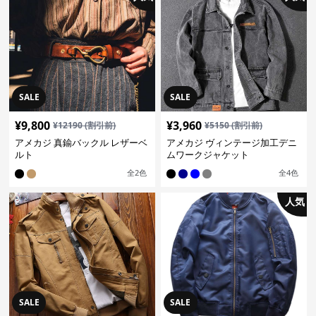
SALE
SALE
¥
9,800
¥
3,960
¥
12190
(割引前)
¥
5150
(割引前)
アメカジ 真鍮バックル レザーベ
アメカジ ヴィンテージ加工デニ
ルト
ムワークジャケット
全
2
色
全
4
色
人気
SALE
SALE