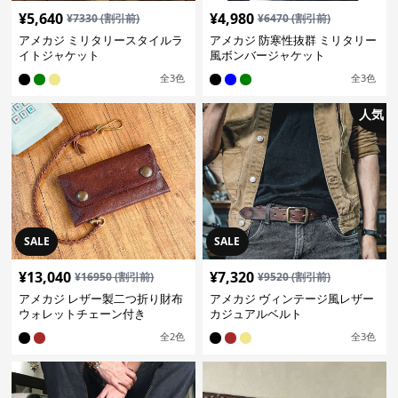
¥
5,640
¥
4,980
¥
7330
(割引前)
¥
6470
(割引前)
アメカジ ミリタリースタイルラ
アメカジ 防寒性抜群 ミリタリー
イトジャケット
風ボンバージャケット
全
3
色
全
3
色
人気
SALE
SALE
¥
13,040
¥
7,320
¥
16950
(割引前)
¥
9520
(割引前)
アメカジ レザー製二つ折り財布
アメカジ ヴィンテージ風レザー
ウォレットチェーン付き
カジュアルベルト
全
2
色
全
3
色