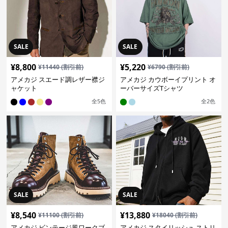
SALE
SALE
¥
8,800
¥
5,220
¥
11440
(割引前)
¥
6790
(割引前)
アメカジ スエード調レザー襟ジ
アメカジ カウボーイプリント オ
ャケット
ーバーサイズTシャツ
全
5
色
全
2
色
SALE
SALE
¥
8,540
¥
13,880
¥
11100
(割引前)
¥
18040
(割引前)
アメカジ ビンテージ風ワークブ
アメカジ スタイリッシュ ストリ