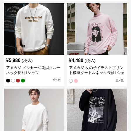
¥
5,980
¥
4,480
(税込)
(税込)
アメカジ メッセージ刺繍クルー
アメカジ 女の子イラストプリン
ネック長袖Tシャツ
ト模擬タートルネック長袖Tシャ
ツ
全
4
色
全
2
色