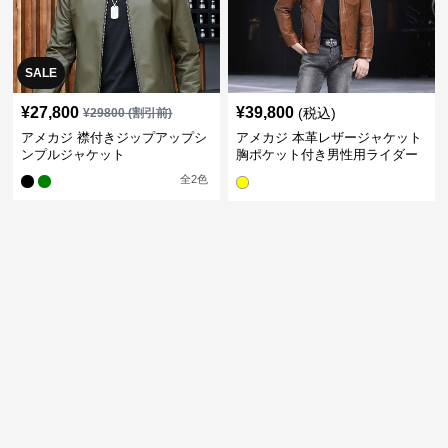
SALE
¥
27,800
¥
39,800
(税込)
¥
29800
(割引前)
アメカジ 襟付きジップアップシ
アメカジ 本革レザージャケット
ンプルジャケット
胸ポケット付き男性用ライダー
ス
全
2
色