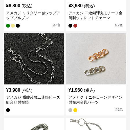
¥
8,800
¥
3,980
(税込)
(税込)
アメカジ ミリタリー襟ジップア
アメカジ 二連鎖弾丸モチーフ金
ップブルゾン
属製ウォレットチェーン
全
3
色
全
2
色
¥
3,980
¥
1,960
(税込)
(税込)
アメカジ 髑髏装飾二連鎖ビーズ
アメカジ ミニチェーンデザイン
組合せ財布鎖
財布用金具パーツ
全
2
色