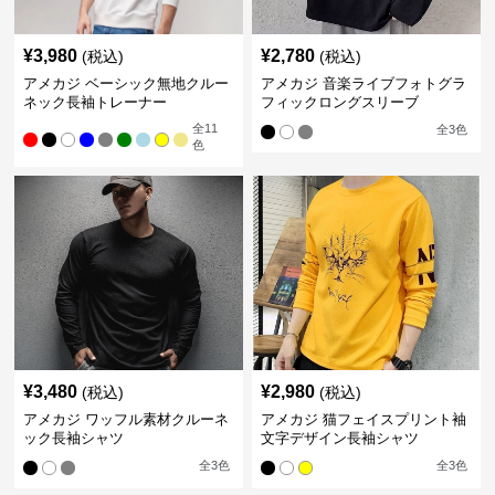
¥
3,980
¥
2,780
(税込)
(税込)
アメカジ ベーシック無地クルー
アメカジ 音楽ライブフォトグラ
ネック長袖トレーナー
フィックロングスリーブ
全
11
全
3
色
色
¥
3,480
¥
2,980
(税込)
(税込)
アメカジ ワッフル素材クルーネ
アメカジ 猫フェイスプリント袖
ック長袖シャツ
文字デザイン長袖シャツ
全
3
色
全
3
色