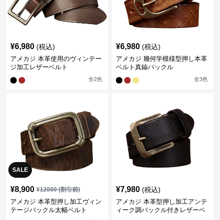
¥
6,980
¥
6,980
(税込)
(税込)
アメカジ 本革使用のヴィンテー
アメカジ 幾何学模様型押し本革
ジ加工レザーベルト
ベルト真鍮バックル
全
2
色
全
3
色
SALE
¥
8,900
¥
7,980
(税込)
¥
12000
(割引前)
アメカジ 本革型押し加工ヴィン
アメカジ 本革型押し加工アンテ
テージバックル太幅ベルト
ィーク調バックル付きレザーベ
ルト