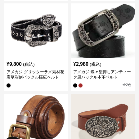
¥
9,800
¥
2,980
(税込)
(税込)
アメカジ グリッターラメ素材花
アメカジ 蝶々型押しアンティー
唐草彫刻バックル幅広ベルト
ク風バックル本革ベルト
全
2
色