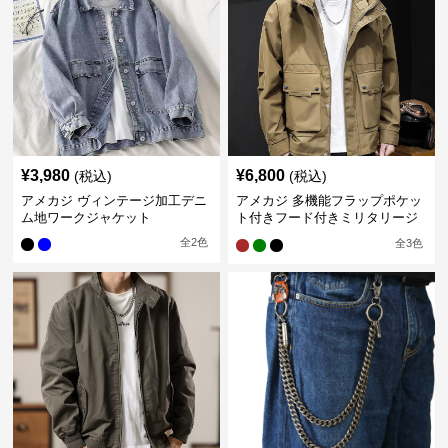
¥
3,980
¥
6,800
(税込)
(税込)
アメカジ ヴィンテージ加工デニ
アメカジ 多機能フラップポケッ
ム地ワークジャケット
ト付きフード付きミリタリージ
ャケット
全
2
色
全
3
色