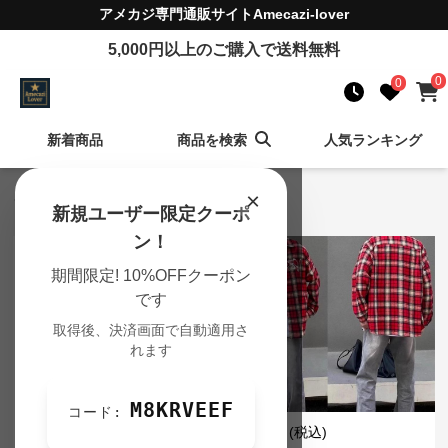
アメカジ
専門通販サイト
Amecazi-lover
5,000
円以上のご購入で送料無料
0
0
新着商品
商品を検索
人気ランキング
×
アメカジ 新着アイテム
新規ユーザー限定クーポ
ン！
期間限定! 10%OFFクーポン
です
取得後、決済画面で自動適用さ
れます
M8KRVEEF
コード:
¥
3,780
¥
4,240
(税込)
(税込)