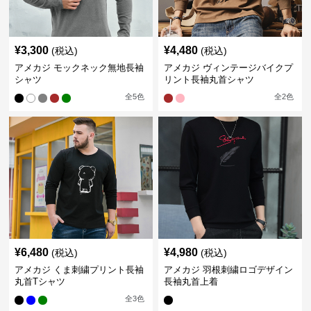
¥
3,300
¥
4,480
(税込)
(税込)
アメカジ モックネック無地長袖
アメカジ ヴィンテージバイクプ
シャツ
リント長袖丸首シャツ
全
5
色
全
2
色
¥
6,480
¥
4,980
(税込)
(税込)
アメカジ くま刺繍プリント長袖
アメカジ 羽根刺繍ロゴデザイン
丸首Tシャツ
長袖丸首上着
全
3
色