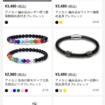
¥
3,480
¥
3,480
(税込)
(税込)
アメカジ 編み込みレザー四つ葉
アメカジ 編み込みワイヤー枷留
装飾留め具付きブレスレット
め金具ブレスレット
全
6
色
¥
2,980
¥
3,480
(税込)
(税込)
アメカジ 生命の樹モチーフ七色
アメカジ 編み込みレザー石飾り
天然石ビーズブレスレット
留め具付きブレスレット
全
7
色
全
3
色