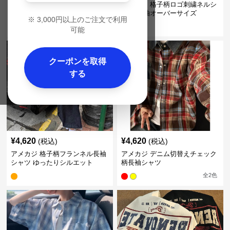
アメカジ 大格子チェック柄 長袖
アメカジ 格子柄ロゴ刺繍ネルシ
フランネルシャツ
ャツ 長袖オーバーサイズ
※
3,000
円以上のご注文で利用
全
3
色
可能
クーポンを取得
する
¥
4,620
¥
4,620
(税込)
(税込)
アメカジ 格子柄フランネル長袖
アメカジ デニム切替えチェック
シャツ ゆったりシルエット
柄長袖シャツ
全
2
色