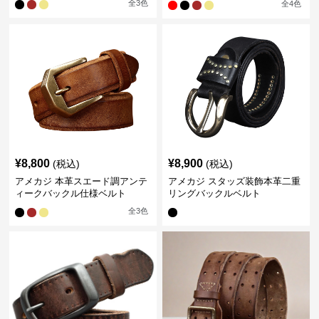
全
3
色
全
4
色
¥
8,800
¥
8,900
(税込)
(税込)
アメカジ 本革スエード調アンテ
アメカジ スタッズ装飾本革二重
ィークバックル仕様ベルト
リングバックルベルト
全
3
色