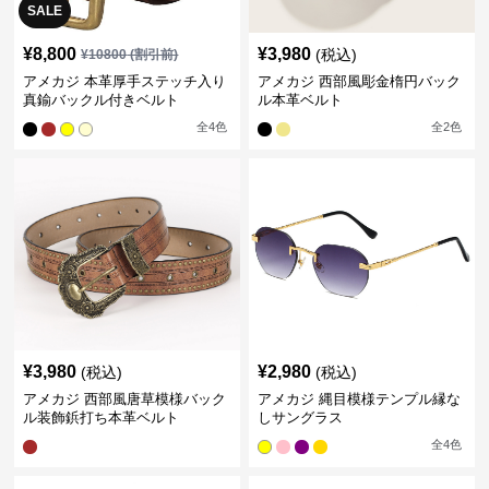
SALE
¥
8,800
¥
3,980
(税込)
¥
10800
(割引前)
アメカジ 本革厚手ステッチ入り
アメカジ 西部風彫金楕円バック
真鍮バックル付きベルト
ル本革ベルト
全
4
色
全
2
色
¥
3,980
¥
2,980
(税込)
(税込)
アメカジ 西部風唐草模様バック
アメカジ 縄目模様テンプル縁な
ル装飾鋲打ち本革ベルト
しサングラス
全
4
色