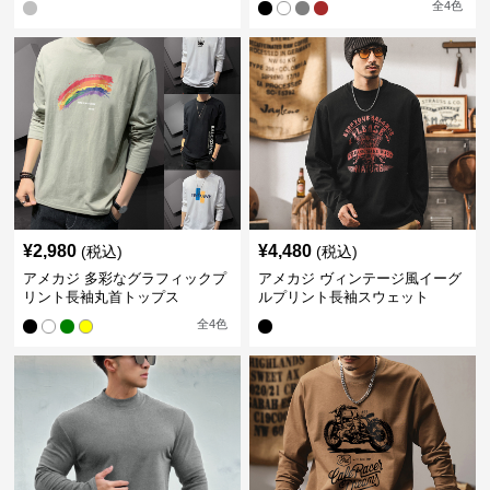
全
4
色
¥
2,980
¥
4,480
(税込)
(税込)
アメカジ 多彩なグラフィックプ
アメカジ ヴィンテージ風イーグ
リント長袖丸首トップス
ルプリント長袖スウェット
全
4
色