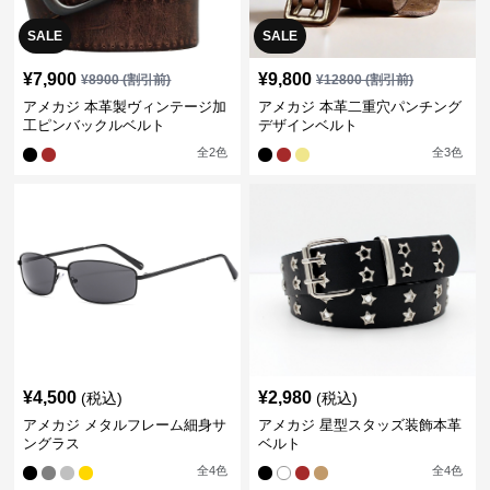
SALE
SALE
¥
7,900
¥
9,800
¥
8900
(割引前)
¥
12800
(割引前)
アメカジ 本革製ヴィンテージ加
アメカジ 本革二重穴パンチング
工ピンバックルベルト
デザインベルト
全
2
色
全
3
色
¥
4,500
¥
2,980
(税込)
(税込)
アメカジ メタルフレーム細身サ
アメカジ 星型スタッズ装飾本革
ングラス
ベルト
全
4
色
全
4
色