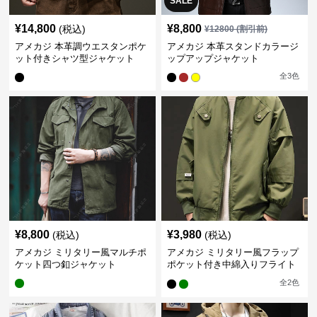
SALE
¥
14,800
¥
8,800
(税込)
¥
12800
(割引前)
アメカジ 本革調ウエスタンポケ
アメカジ 本革スタンドカラージ
ット付きシャツ型ジャケット
ップアップジャケット
全
3
色
¥
8,800
¥
3,980
(税込)
(税込)
アメカジ ミリタリー風マルチポ
アメカジ ミリタリー風フラップ
ケット四つ釦ジャケット
ポケット付き中綿入りフライト
ジャケット
全
2
色