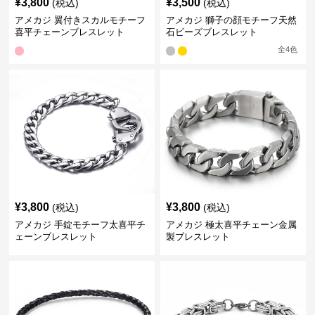
¥
3,800
¥
3,500
(税込)
(税込)
アメカジ 翼付きスカルモチーフ
アメカジ 獅子の顔モチーフ天然
喜平チェーンブレスレット
石ビーズブレスレット
全
4
色
¥
3,800
¥
3,800
(税込)
(税込)
アメカジ 手錠モチーフ太喜平チ
アメカジ 極太喜平チェーン金属
ェーンブレスレット
製ブレスレット