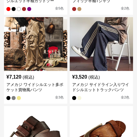
シルエット半袖カットソー
フィック半袖Tシャツ
全
5
色
全
2
色
¥
7,120
¥
3,520
(税込)
(税込)
アメカジ ワイドシルエット多ポ
アメカジ サイドライン入りワイ
ケット貨物風パンツ
ドシルエットトラックパンツ
全
3
色
全
2
色