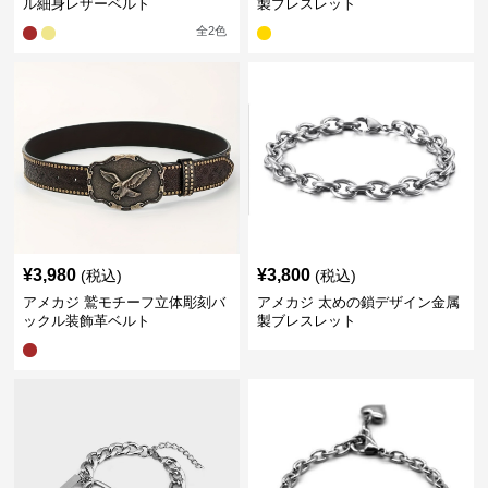
ル細身レザーベルト
製ブレスレット
全
2
色
¥
3,980
¥
3,800
(税込)
(税込)
アメカジ 鷲モチーフ立体彫刻バ
アメカジ 太めの鎖デザイン金属
ックル装飾革ベルト
製ブレスレット