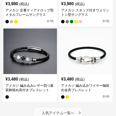
¥
3,980
¥
3,980
(税込)
(税込)
アメカジ 定番ティアドロップ型
アメカジ スタッズ付きウェリン
メタルフレームサングラス
トン型サングラス
全
3
色
全
5
色
¥
3,480
¥
3,480
(税込)
(税込)
アメカジ 編み込みレザー四つ葉
アメカジ 編み込みワイヤー枷留
装飾留め具付きブレスレット
め金具ブレスレット
全
6
色
›
人気アイテム一覧へ