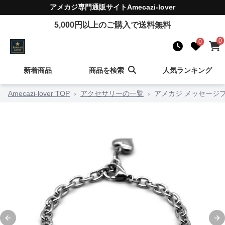
アメカジ
専門通販サイト
Amecazi-lover
5,000
円以上のご購入で送料無料
0
0
新着商品
商品を検索
人気ランキング
Amecazi-lover TOP
›
アクセサリーの一覧
›
アメカジ メッセージ
Previous slide
Ne