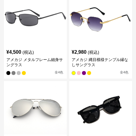
¥
4,500
¥
2,980
(税込)
(税込)
アメカジ メタルフレーム細身サ
アメカジ 縄目模様テンプル縁な
ングラス
しサングラス
全
4
色
全
4
色