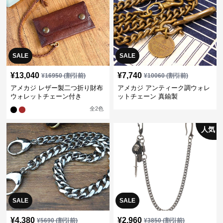
SALE
SALE
¥
13,040
¥
7,740
¥
16950
(割引前)
¥
10060
(割引前)
アメカジ レザー製二つ折り財布
アメカジ アンティーク調ウォレ
ウォレットチェーン付き
ットチェーン 真鍮製
全
2
色
人気
SALE
SALE
¥
4,380
¥
2,960
¥
5690
(割引前)
¥
3850
(割引前)