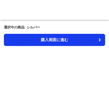
選択中の商品: シルバー
選択中の商品: シルバー
購入画面に進む
購入画面に進む
Amecazi-lover
について