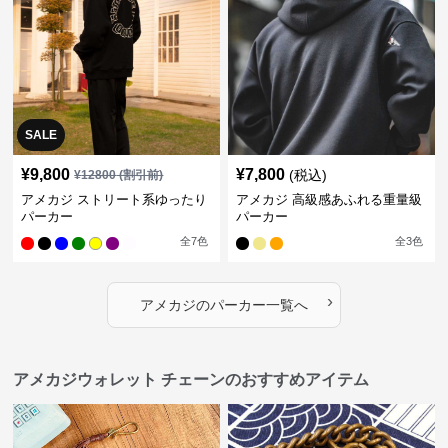
SALE
¥
9,800
¥
7,800
(税込)
¥
12800
(割引前)
アメカジ ストリート系ゆったり
アメカジ 高級感あふれる重量級
パーカー
パーカー
全
7
色
全
3
色
›
アメカジ
の
パーカー
一覧へ
アメカジウォレット チェーンのおすすめアイテム