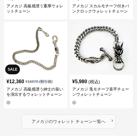
アメカジ 高級感漂う重厚ウォレ
アメカジ スカルモチーフ付きパ
ットチェーン
ンクロックウォレットチェーン
SALE
¥
12,360
¥
5,980
(税込)
¥
16070
(割引前)
アメカジ 高級感漂う紳士の装い
アメカジ 兎モチーフ喜平チェー
を演出するウォレットチェーン
ンウォレットチェーン
›
アメカジ
の
ウォレット チェーン
一覧へ