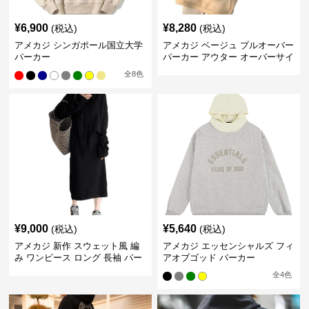
¥
6,900
¥
8,280
(税込)
(税込)
アメカジ シンガポール国立大学
アメカジ ベージュ プルオーバー
パーカー
パーカー アウター オーバーサイ
ズ
全
8
色
¥
9,000
¥
5,640
(税込)
(税込)
アメカジ 新作 スウェット風 編
アメカジ エッセンシャルズ フィ
み ワンピース ロング 長袖 パー
アオブゴッド パーカー
カー付き
全
4
色