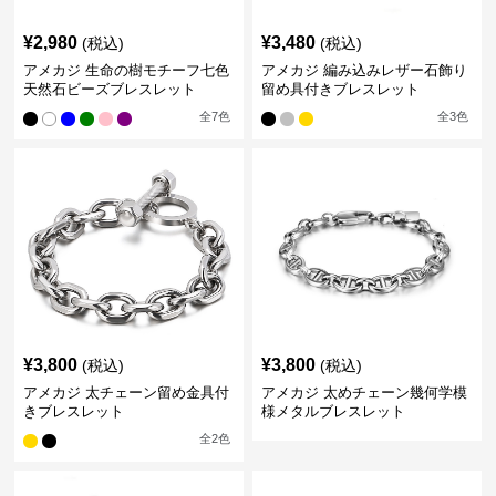
¥
2,980
¥
3,480
(税込)
(税込)
アメカジ 生命の樹モチーフ七色
アメカジ 編み込みレザー石飾り
天然石ビーズブレスレット
留め具付きブレスレット
全
7
色
全
3
色
¥
3,800
¥
3,800
(税込)
(税込)
アメカジ 太チェーン留め金具付
アメカジ 太めチェーン幾何学模
きブレスレット
様メタルブレスレット
全
2
色