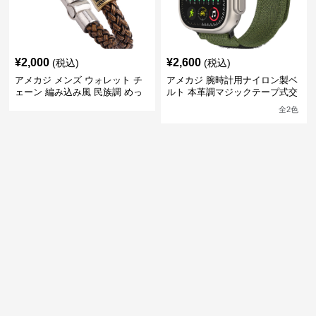
¥
2,000
¥
2,600
(税込)
(税込)
アメカジ メンズ ウォレット チ
アメカジ 腕時計用ナイロン製ベ
ェーン 編み込み風 民族調 めっ
ルト 本革調マジックテープ式交
き加工
換バンド
全
2
色