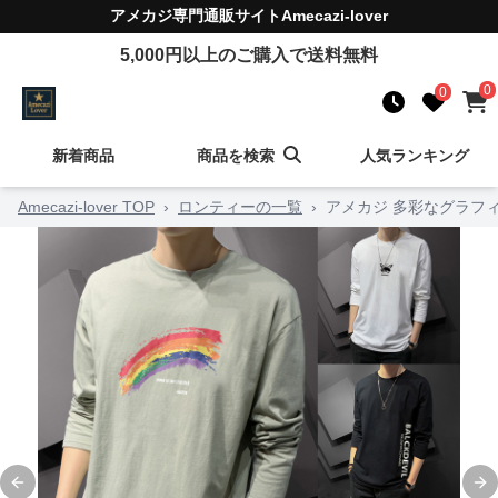
アメカジ
専門通販サイト
Amecazi-lover
5,000
円以上のご購入で送料無料
0
0
新着商品
商品を検索
人気ランキング
Amecazi-lover TOP
›
ロンティーの一覧
›
アメカジ 多彩なグラフ
Previous slide
Ne