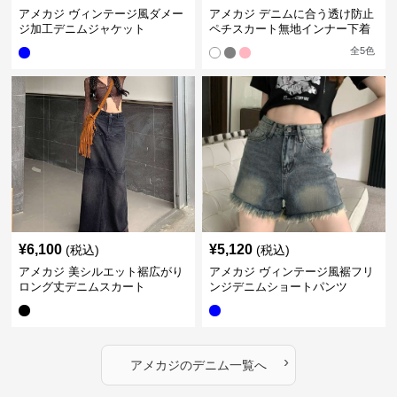
アメカジ ヴィンテージ風ダメー
アメカジ デニムに合う透け防止
ジ加工デニムジャケット
ペチスカート無地インナー下着
全
5
色
¥
6,100
¥
5,120
(税込)
(税込)
アメカジ 美シルエット裾広がり
アメカジ ヴィンテージ風裾フリ
ロング丈デニムスカート
ンジデニムショートパンツ
›
アメカジ
の
デニム
一覧へ