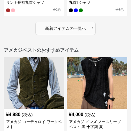
リント長袖丸首シャツ
丸首Tシャツ
全
2
色
全
3
色
›
新着アイテムの一覧へ
アメカジベストのおすすめアイテム
¥
4,980
¥
4,000
(税込)
(税込)
アメカジ コーデュロイ ワークベ
アメカジ メンズ ノースリーブ
スト
ベスト 黒 十字架 夏