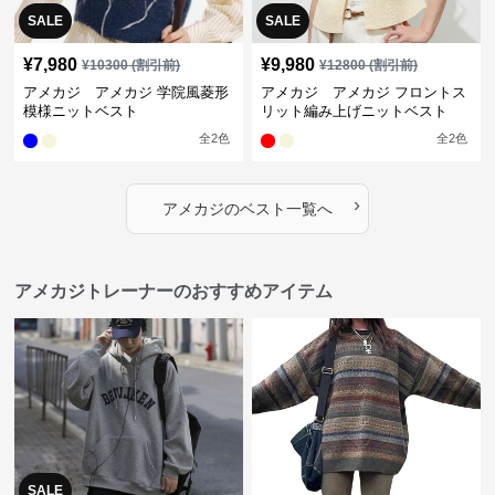
SALE
SALE
¥
7,980
¥
9,980
¥
10300
(割引前)
¥
12800
(割引前)
アメカジ アメカジ 学院風菱形
アメカジ アメカジ フロントス
模様ニットベスト
リット編み上げニットベスト
全
2
色
全
2
色
›
アメカジ
の
ベスト
一覧へ
アメカジトレーナーのおすすめアイテム
SALE