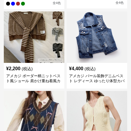
全
4
色
全
4
色
¥
2,200
¥
4,400
(税込)
(税込)
アメカジ ボーダー柄ニットベス
アメカジ パール装飾デニムベス
ト風ショール 肩かけ重ね着風カ
ト レディース ゆったり体型カバ
ーディガン
ー