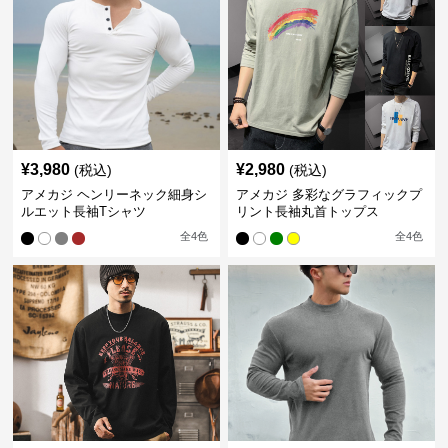
¥
3,980
¥
2,980
(税込)
(税込)
アメカジ ヘンリーネック細身シ
アメカジ 多彩なグラフィックプ
ルエット長袖Tシャツ
リント長袖丸首トップス
全
4
色
全
4
色