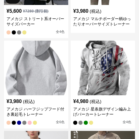
¥
5,600
¥
3,980
(税込)
¥
7280
(割引前)
アメカジ ストリート系オーバー
アメカジ マルチボーダー柄ゆっ
サイズパーカー
たりオーバーサイズトレーナー
全
4
色
¥
3,980
¥
4,980
(税込)
(税込)
アメカジ ハーフジップフード付
アメカジ 星条旗デザイン編み上
き裏起毛トレーナー
げパーカートレーナー
全
6
色
全
4
色