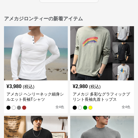
アメカジロンティーの新着アイテム
¥
3,980
¥
2,980
(税込)
(税込)
アメカジ ヘンリーネック細身シ
アメカジ 多彩なグラフィックプ
ルエット長袖Tシャツ
リント長袖丸首トップス
全
4
色
全
4
色