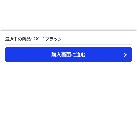
選択中の商品: 2XL / ブラック
選択中の商品: 2XL / ブラック
購入画面に進む
購入画面に進む
Amecazi-lover
について