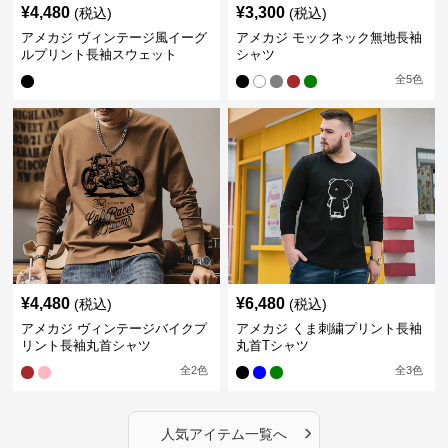
¥
4,480
¥
3,300
(税込)
(税込)
アメカジ ヴィンテージ風イーグ
アメカジ モックネック無地長袖
ルプリント長袖スウェット
シャツ
全
5
色
¥
4,480
¥
6,480
(税込)
(税込)
アメカジ ヴィンテージバイクプ
アメカジ くま刺繍プリント長袖
リント長袖丸首シャツ
丸首Tシャツ
全
2
色
全
3
色
›
人気アイテム一覧へ