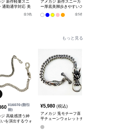
カジ 新作軽量スニ
アメカジ 新作スニーカ
アメカジ 美脚厚底クロ
 通勤通学対応 美
ー厚底美脚歩きやすいス
スサンダル（ウッドソー
果
タイルアップ靴
ル / 9.5cmヒール）
全
3
色
全
5
色
全
4
色
もっと見る
¥
16070
(割引
¥
5,980
¥
3,980
(税込)
(税込)
360
前)
アメカジ 兎モチーフ喜
アメカジ 二連鎖弾丸モ
カジ 高級感漂う紳
平チェーンウォレットチ
チーフ金属製ウォレット
装いを演出するウォ
ェーン
チェーン
トチェーン
全
2
色