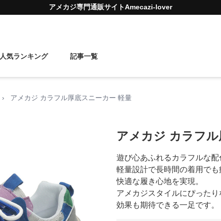
アメカジ
専門通販サイト
Amecazi-lover
人気ランキング
記事一覧
›
アメカジ カラフル厚底スニーカー 軽量
アメカジ カラフル
遊び心あふれるカラフルな配
軽量設計で長時間の着用でも
快適な履き心地を実現。
アメカジスタイルにぴったり
効果も期待できる一足です。