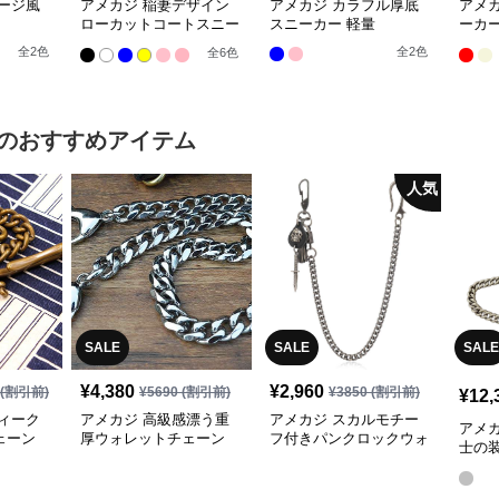
ージ風
アメカジ 稲妻デザイン
アメカジ カラフル厚底
アメ
ローカットコートスニー
スニーカー 軽量
ーカー
カー
脚効
全
2
色
全
2
色
全
6
色
のおすすめアイテム
人気
SALE
SALE
SALE
¥
4,380
¥
2,960
(割引前)
¥
5690
(割引前)
¥
3850
(割引前)
¥
12,
ィーク
アメカジ 高級感漂う重
アメカジ スカルモチー
アメ
ェーン
厚ウォレットチェーン
フ付きパンクロックウォ
士の
レットチェーン
レッ