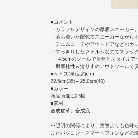
■コメント
・カラフルデザインの厚底スニーカー
・落ち着いた配色でスニーカーながら
・デニムコーデやアウトドアなどのカ
・すっきりしたフォルムなのでスラッ
・+4.5cmのソールで自然とスタイル
・耐摩耗性＆滑り止めアウトソールで
■サイズ(単位:約cm)
22.5cm(35)～25.0cm(40)
■カラー
商品画像に記載
■素材
合成皮革、合成底
※照明の関係により、実際よりも色味
またパソコン・スマートフォンなどの