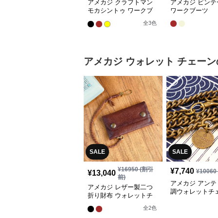
アメカジ クラフトマン
アメカジ ビンテ
モカシントゥ ワークブ
ワークブーツ
ーツ
全
3
色
アメカジ
ウォレット チェーン
SALE
SALE
¥
16950
(割引
¥
7,740
¥
10060
¥
13,040
前)
アメカジ アンテ
アメカジ レザー製二つ
調ウォレットチ
折り財布 ウォレットチ
真鍮製
ェーン付き
全
2
色