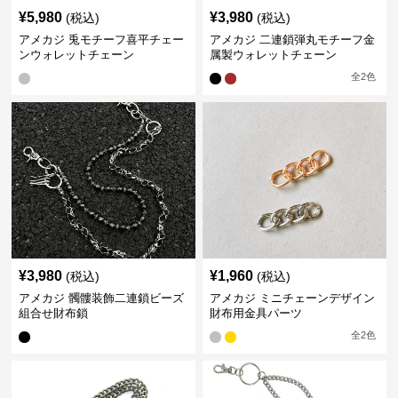
¥
5,980
¥
3,980
(税込)
(税込)
アメカジ 兎モチーフ喜平チェー
アメカジ 二連鎖弾丸モチーフ金
ンウォレットチェーン
属製ウォレットチェーン
全
2
色
¥
3,980
¥
1,960
(税込)
(税込)
アメカジ 髑髏装飾二連鎖ビーズ
アメカジ ミニチェーンデザイン
組合せ財布鎖
財布用金具パーツ
全
2
色