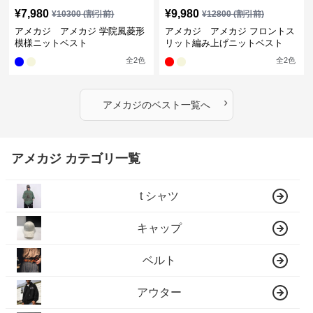
¥
7,980
¥
9,980
¥
10300
(割引前)
¥
12800
(割引前)
アメカジ アメカジ 学院風菱形
アメカジ アメカジ フロントス
模様ニットベスト
リット編み上げニットベスト
全
2
色
全
2
色
›
アメカジ
の
ベスト
一覧へ
アメカジ カテゴリ一覧
t シャツ
キャップ
ベルト
アウター