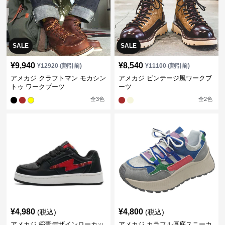
SALE
SALE
¥
9,940
¥
8,540
¥
12920
(割引前)
¥
11100
(割引前)
アメカジ クラフトマン モカシン
アメカジ ビンテージ風ワークブ
トゥ ワークブーツ
ーツ
全
3
色
全
2
色
¥
4,980
¥
4,800
(税込)
(税込)
アメカジ 稲妻デザインローカッ
アメカジ カラフル厚底スニーカ