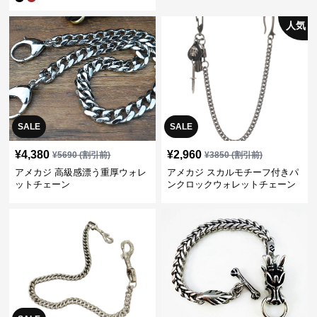
人気
SALE
SALE
¥
4,380
¥
2,960
¥
5690
(割引前)
¥
3850
(割引前)
アメカジ 高級感漂う重厚ウォレ
アメカジ スカルモチーフ付きパ
ットチェーン
ンクロックウォレットチェーン