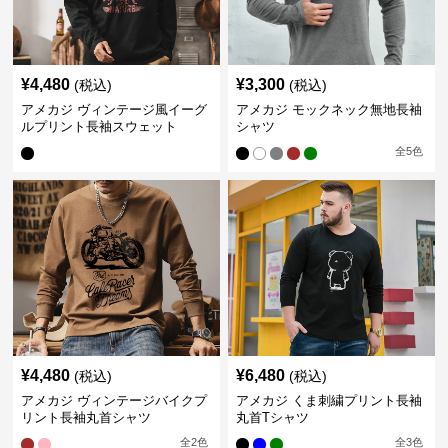
¥
4,480
¥
3,300
(税込)
(税込)
アメカジ ヴィンテージ風イーグ
アメカジ モックネック無地長袖
ルプリント長袖スウェット
シャツ
全
5
色
¥
4,480
¥
6,480
(税込)
(税込)
アメカジ ヴィンテージバイクプ
アメカジ くま刺繍プリント長袖
リント長袖丸首シャツ
丸首Tシャツ
全
2
色
全
3
色