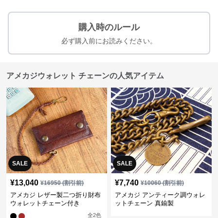
購入時のルール
必ず購入前にお読みください。
アメカジウォレット チェーンの人気アイテム
SALE
SALE
¥
13,040
¥
7,740
¥
16950
(割引前)
¥
10060
(割引前)
アメカジ レザー製二つ折り財布
アメカジ アンティーク調ウォレ
ウォレットチェーン付き
ットチェーン 真鍮製
全
2
色