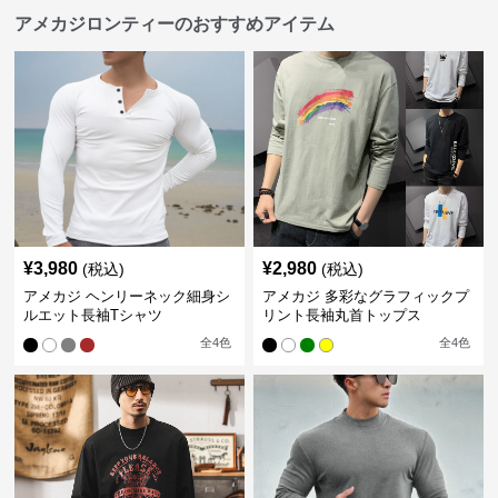
アメカジロンティーのおすすめアイテム
¥
3,980
¥
2,980
(税込)
(税込)
アメカジ ヘンリーネック細身シ
アメカジ 多彩なグラフィックプ
ルエット長袖Tシャツ
リント長袖丸首トップス
全
4
色
全
4
色