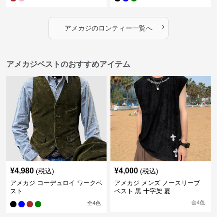
›
アメカジ
の
ロンティー
一覧へ
アメカジベストのおすすめアイテム
¥
4,980
¥
4,000
(税込)
(税込)
アメカジ コーデュロイ ワークベ
アメカジ メンズ ノースリーブ
スト
ベスト 黒 十字架 夏
全
4
色
全
4
色