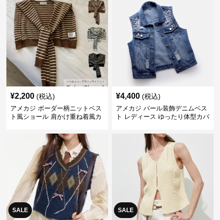
¥
2,200
¥
4,400
(税込)
(税込)
アメカジ ボーダー柄ニットベス
アメカジ パール装飾デニムベス
ト風ショール 肩かけ重ね着風カ
ト レディース ゆったり体型カバ
ーディガン
ー
SALE
SALE