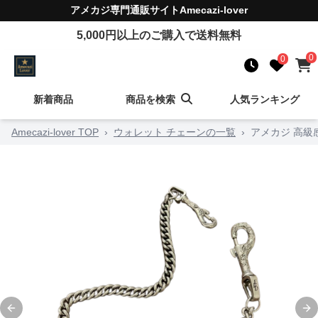
アメカジ
専門通販サイト
Amecazi-lover
5,000
円以上のご購入で送料無料
0
0
新着商品
商品を検索
人気ランキング
Amecazi-lover TOP
›
ウォレット チェーンの一覧
›
アメカジ 高
Previous slide
Ne