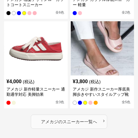
トコートスニーカー
ー 軽量
全
6
色
全
2
色
¥
4,000
¥
3,800
(税込)
(税込)
アメカジ 新作軽量スニーカー 通
アメカジ 新作スニーカー厚底美
勤通学対応 美脚効果
脚歩きやすいスタイルアップ靴
全
3
色
全
5
色
›
アメカジ
の
スニーカー
一覧へ