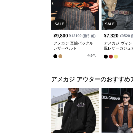
SALE
SALE
¥
9,800
¥
7,320
¥
12190
(割引前)
¥
9520
(
アメカジ 真鍮バックル
アメカジ ヴィン
レザーベルト
風レザーカジュ
ト
全
2
色
アメカジ
アウター
のおすすめ