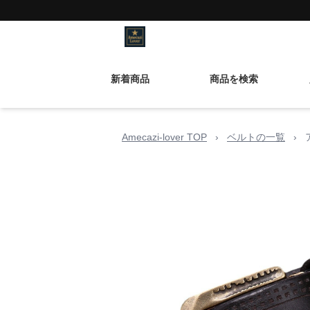
新着商品
商品を検索
Amecazi-lover TOP
›
ベルトの一覧
›