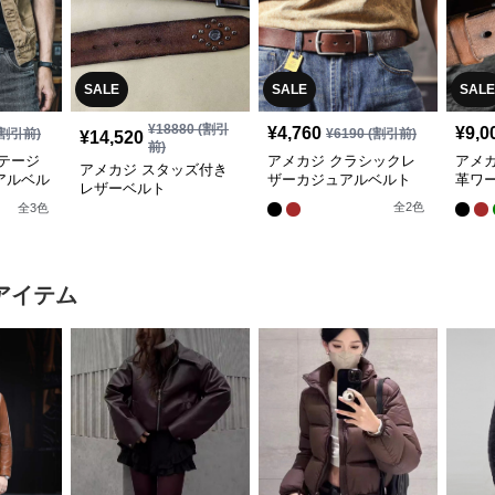
SALE
SALE
SALE
¥
18880
(割引
¥
4,760
¥
9,0
割引前)
¥
6190
(割引前)
¥
14,520
前)
テージ
アメカジ クラシックレ
アメ
アメカジ スタッズ付き
アルベル
ザーカジュアルベルト
革ワ
レザーベルト
全
2
色
全
3
色
アイテム