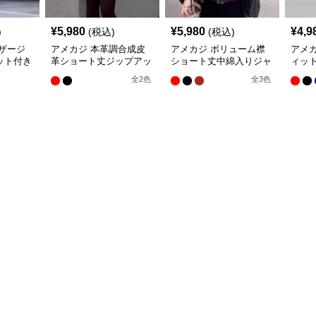
¥
5,980
¥
5,980
¥
4,9
)
(税込)
(税込)
ザージ
アメカジ 本革調合成皮
アメカジ ボリューム襟
アメ
ット付き
革ショート丈ジップアッ
ショート丈中綿入りジャ
ィッ
ス
プジャケット
ケット
ジャ
全
2
色
全
3
色