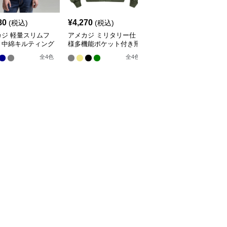
80
¥
4,270
¥
3,980
(税込)
(税込)
(税込)
カジ 軽量スリムフ
アメカジ ミリタリー仕
アメカジ 刺繍ワッペン
ト中綿キルティング
様多機能ポケット付き飛
付きスタジアムジャンパ
ケット
行ジャケット
ー
全
4
色
全
4
色
全
3
色