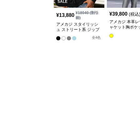
SALE
¥
18040
(割引
¥
39,800
(税込
¥
13,880
前)
アメカジ 本革レ
アメカジ スタイリッシ
ャケット胸ポケ
ュ ストリート系 ジップ
男性用ライダー
アップパーカー
全
4
色