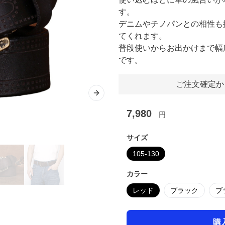
す。
デニムやチノパンとの相性も
てくれます。
普段使いからお出かけまで幅
です。
ご注文確定か
Next slide
7,980
円
サイズ
105-130
カラー
レッド
ブラック
ブ
購