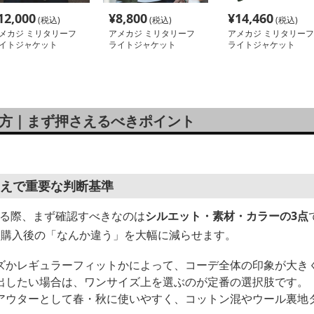
12,000
¥
8,800
¥
14,460
(税込)
(税込)
(税込)
メカジ ミリタリーフ
アメカジ ミリタリーフ
アメカジ ミリタリーフ
イトジャケット
ライトジャケット
ライトジャケット
び方｜まず押さえるべきポイント
うえで重要な判断基準
れる際、まず確認すべきなのは
シルエット・素材・カラーの3点
、購入後の「なんか違う」を大幅に減らせます。
ズかレギュラーフィットかによって、コーデ全体の印象が大き
出したい場合は、ワンサイズ上を選ぶのが定番の選択肢です。
アウターとして春・秋に使いやすく、コットン混やウール裏地