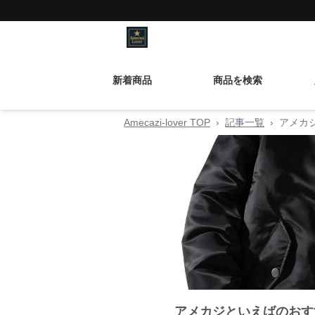
新着商品
商品を検索
Amecazi-lover TOP
›
記事一覧
›
アメカ
アメカジといえばのおす