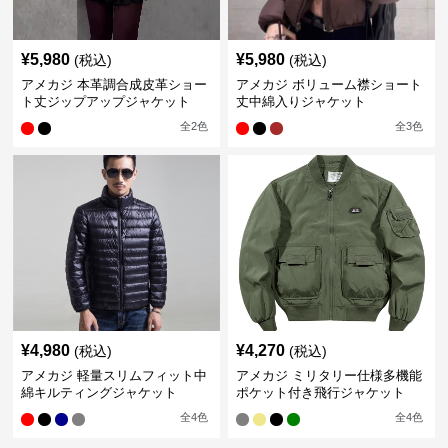
¥
5,980
¥
5,980
(税込)
(税込)
アメカジ 本革調合成皮革ショー
アメカジ ボリューム襟ショート
ト丈ジップアップジャケット
丈中綿入りジャケット
全
2
色
全
3
色
¥
4,980
¥
4,270
(税込)
(税込)
アメカジ 軽量スリムフィット中
アメカジ ミリタリー仕様多機能
綿キルティングジャケット
ポケット付き飛行ジャケット
全
4
色
全
4
色