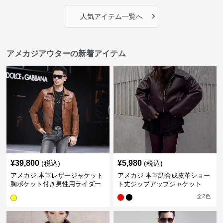
›
人気アイテム一覧へ
アメカジアウターの新着アイテム
¥
39,800
¥
5,980
(税込)
(税込)
アメカジ 本革レザージャケット
アメカジ 本革調合成皮革ショー
胸ポケット付き男性用ライダー
ト丈ジップアップジャケット
ス
全
2
色