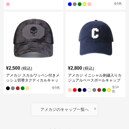
全
5
色
¥
2,500
¥
2,800
(税込)
(税込)
アメカジ スカルワッペン付きメ
アメカジ イニシャル刺繍入りカ
ッシュ切替タクティカルキャッ
ジュアルベースボールキャップ
プ
全
14
全
5
色
色
›
アメカジ
の
キャップ
一覧へ