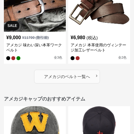
SALE
¥
9,000
¥
6,980
(税込)
¥
11700
(割引前)
アメカジ 味わい深い本革ワーク
アメカジ 本革使用のヴィンテー
ベルト
ジ加工レザーベルト
全
3
色
全
2
色
›
アメカジ
の
ベルト
一覧へ
アメカジキャップのおすすめアイテム