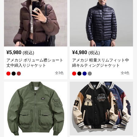
¥
5,980
¥
4,980
(税込)
(税込)
アメカジ ボリューム襟ショート
アメカジ 軽量スリムフィット中
丈中綿入りジャケット
綿キルティングジャケット
全
3
色
全
4
色