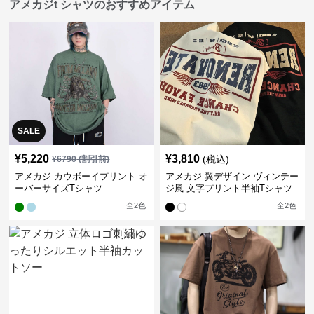
アメカジt シャツのおすすめアイテム
SALE
¥
5,220
¥
3,810
(税込)
¥
6790
(割引前)
アメカジ カウボーイプリント オ
アメカジ 翼デザイン ヴィンテー
ーバーサイズTシャツ
ジ風 文字プリント半袖Tシャツ
全
2
色
全
2
色