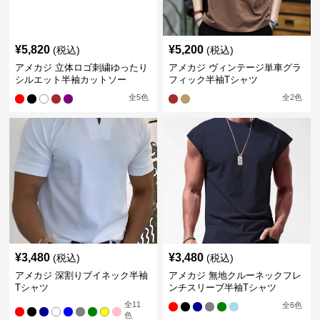
¥
5,820
¥
5,200
(税込)
(税込)
アメカジ 立体ロゴ刺繍ゆったり
アメカジ ヴィンテージ単車グラ
シルエット半袖カットソー
フィック半袖Tシャツ
全
5
色
全
2
色
¥
3,480
¥
3,480
(税込)
(税込)
アメカジ 深割りブイネック半袖
アメカジ 無地クルーネックフレ
Tシャツ
ンチスリーブ半袖Tシャツ
全
11
全
6
色
色