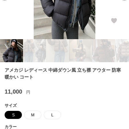
アメカジ レディース 中綿ダウン風 立ち襟 アウター 防寒
暖かい コート
11,000
円
サイズ
S
M
L
カラー