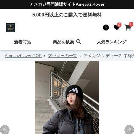
アメカジ
専門通販サイト
Amecazi-lover
5,000
円以上のご購入で送料無料
0
0
新着商品
商品を検索
人気ランキング
Amecazi-lover TOP
›
アウターの一覧
›
アメカジ レディース 中綿
Previous slide
Ne