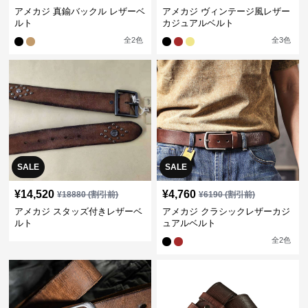
アメカジ 真鍮バックル レザーベ
アメカジ ヴィンテージ風レザー
ルト
カジュアルベルト
全
2
色
全
3
色
SALE
SALE
¥
14,520
¥
4,760
¥
18880
(割引前)
¥
6190
(割引前)
アメカジ スタッズ付きレザーベ
アメカジ クラシックレザーカジ
ルト
ュアルベルト
全
2
色