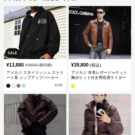
SALE
¥
13,880
¥
39,800
(税込)
¥
18040
(割引前)
アメカジ スタイリッシュ ストリ
アメカジ 本革レザージャケット
ート系 ジップアップパーカー
胸ポケット付き男性用ライダー
ス
全
4
色