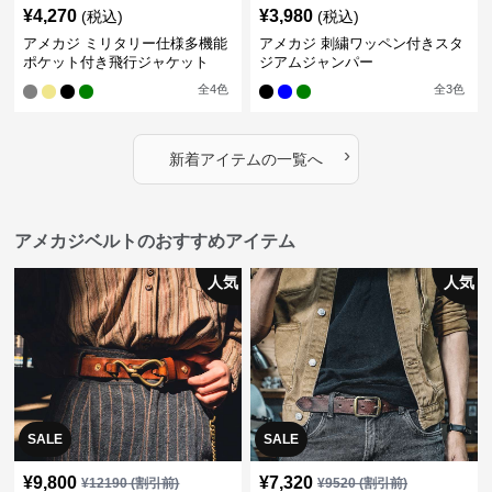
¥
4,270
¥
3,980
(税込)
(税込)
アメカジ ミリタリー仕様多機能
アメカジ 刺繍ワッペン付きスタ
ポケット付き飛行ジャケット
ジアムジャンパー
全
4
色
全
3
色
›
新着アイテムの一覧へ
アメカジベルトのおすすめアイテム
人気
人気
SALE
SALE
¥
9,800
¥
7,320
¥
12190
(割引前)
¥
9520
(割引前)