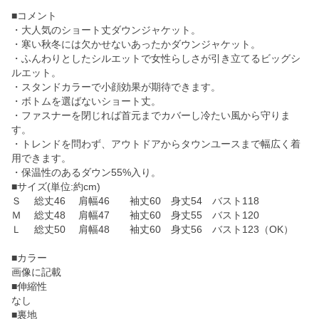
■コメント
・大人気のショート丈ダウンジャケット。
・寒い秋冬には欠かせないあったかダウンジャケット。
・ふんわりとしたシルエットで女性らしさが引き立てるビッグシ
ルエット。
・スタンドカラーで小顔効果が期待できます。
・ボトムを選ばないショート丈。
・ファスナーを閉じれば首元までカバーし冷たい風から守りま
す。
・トレンドを問わず、アウトドアからタウンユースまで幅広く着
用できます。
・保温性のあるダウン55%入り。
■サイズ(単位:約cm)
Ｓ 総丈46 肩幅46 袖丈60 身丈54 バスト118
Ｍ 総丈48 肩幅47 袖丈60 身丈55 バスト120
Ｌ 総丈50 肩幅48 袖丈60 身丈56 バスト123（OK）
■カラー
画像に記載
■伸縮性
なし
■裏地