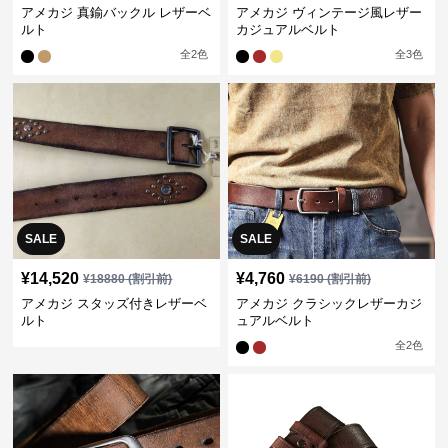
アメカジ 真鍮バックル レザーベ
アメカジ ヴィンテージ風レザー
ルト
カジュアルベルト
全
2
色
全
3
色
SALE
SALE
¥
14,520
¥
4,760
¥
18880
(割引前)
¥
6190
(割引前)
アメカジ スタッズ付きレザーベ
アメカジ クラシックレザーカジ
ルト
ュアルベルト
全
2
色