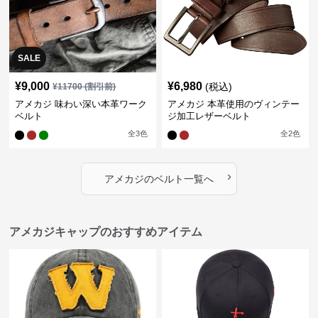
SALE
¥
9,000
¥
6,980
(税込)
¥
11700
(割引前)
アメカジ 味わい深い本革ワーク
アメカジ 本革使用のヴィンテー
ベルト
ジ加工レザーベルト
全
3
色
全
2
色
›
アメカジ
の
ベルト
一覧へ
アメカジキャップのおすすめアイテム