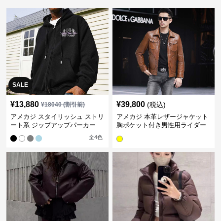
SALE
¥
13,880
¥
39,800
(税込)
¥
18040
(割引前)
アメカジ スタイリッシュ ストリ
アメカジ 本革レザージャケット
ート系 ジップアップパーカー
胸ポケット付き男性用ライダー
ス
全
4
色