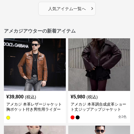
›
人気アイテム一覧へ
アメカジアウターの新着アイテム
¥
39,800
¥
5,980
(税込)
(税込)
アメカジ 本革レザージャケット
アメカジ 本革調合成皮革ショー
胸ポケット付き男性用ライダー
ト丈ジップアップジャケット
ス
全
2
色