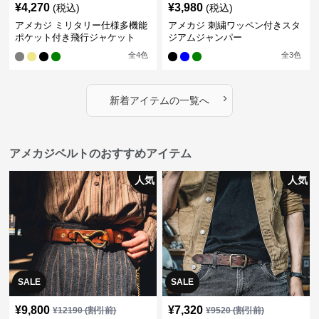
¥
4,270
¥
3,980
(税込)
(税込)
アメカジ ミリタリー仕様多機能
アメカジ 刺繍ワッペン付きスタ
ポケット付き飛行ジャケット
ジアムジャンパー
全
4
色
全
3
色
›
新着アイテムの一覧へ
アメカジベルトのおすすめアイテム
人気
人気
SALE
SALE
¥
9,800
¥
7,320
¥
12190
(割引前)
¥
9520
(割引前)