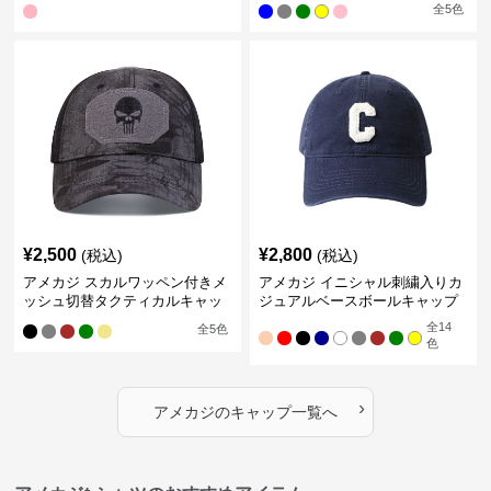
全
5
色
¥
2,500
¥
2,800
(税込)
(税込)
アメカジ スカルワッペン付きメ
アメカジ イニシャル刺繍入りカ
ッシュ切替タクティカルキャッ
ジュアルベースボールキャップ
プ
全
14
全
5
色
色
›
アメカジ
の
キャップ
一覧へ