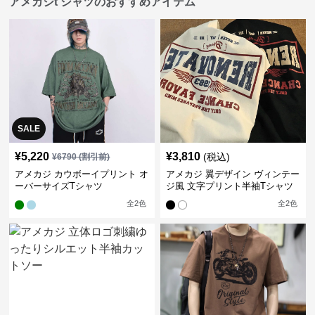
アメカジt シャツのおすすめアイテム
SALE
¥
5,220
¥
3,810
(税込)
¥
6790
(割引前)
アメカジ カウボーイプリント オ
アメカジ 翼デザイン ヴィンテー
ーバーサイズTシャツ
ジ風 文字プリント半袖Tシャツ
全
2
色
全
2
色