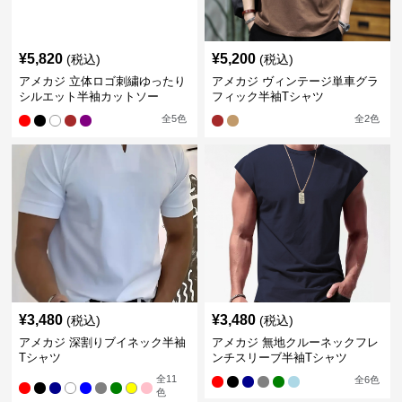
¥
5,820
¥
5,200
(税込)
(税込)
アメカジ 立体ロゴ刺繍ゆったり
アメカジ ヴィンテージ単車グラ
シルエット半袖カットソー
フィック半袖Tシャツ
全
5
色
全
2
色
¥
3,480
¥
3,480
(税込)
(税込)
アメカジ 深割りブイネック半袖
アメカジ 無地クルーネックフレ
Tシャツ
ンチスリーブ半袖Tシャツ
全
11
全
6
色
色