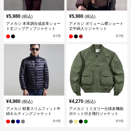
¥
5,980
¥
5,980
(税込)
(税込)
アメカジ 本革調合成皮革ショー
アメカジ ボリューム襟ショート
ト丈ジップアップジャケット
丈中綿入りジャケット
全
2
色
全
3
色
¥
4,980
¥
4,270
(税込)
(税込)
アメカジ 軽量スリムフィット中
アメカジ ミリタリー仕様多機能
綿キルティングジャケット
ポケット付き飛行ジャケット
全
4
色
全
4
色