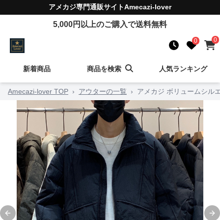
アメカジ
専門通販サイト
Amecazi-lover
5,000
円以上のご購入で送料無料
0
0
新着商品
商品を検索
人気ランキング
Amecazi-lover TOP
›
アウターの一覧
›
アメカジ ボリュームシル
Previous slide
Ne