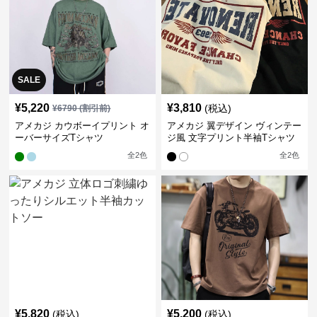
SALE
¥
5,220
¥
3,810
(税込)
¥
6790
(割引前)
アメカジ カウボーイプリント オ
アメカジ 翼デザイン ヴィンテー
ーバーサイズTシャツ
ジ風 文字プリント半袖Tシャツ
全
2
色
全
2
色
¥
5,820
¥
5,200
(税込)
(税込)