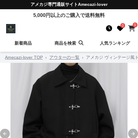
アメカジ
専門通販サイト
Amecazi-lover
5,000
円以上のご購入で送料無料
0
0
新着商品
商品を検索
人気ランキング
Amecazi-lover TOP
›
アウターの一覧
›
アメカジ ヴィンテージ風
Previous slide
Ne