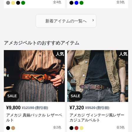
全
4
色
全
3
色
›
新着アイテムの一覧へ
アメカジベルトのおすすめアイテム
人気
人気
SALE
SALE
¥
9,800
¥
7,320
¥
12190
(割引前)
¥
9520
(割引前)
アメカジ 真鍮バックル レザーベ
アメカジ ヴィンテージ風レザー
ルト
カジュアルベルト
全
2
色
全
3
色