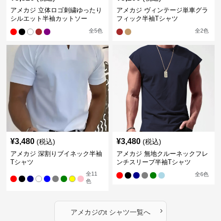
アメカジ 立体ロゴ刺繍ゆったり
アメカジ ヴィンテージ単車グラ
シルエット半袖カットソー
フィック半袖Tシャツ
全
5
色
全
2
色
¥
3,480
¥
3,480
(税込)
(税込)
アメカジ 深割りブイネック半袖
アメカジ 無地クルーネックフレ
Tシャツ
ンチスリーブ半袖Tシャツ
全
11
全
6
色
色
›
アメカジ
の
t シャツ
一覧へ