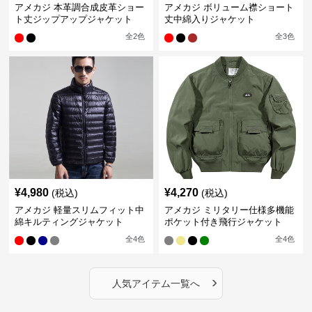
アメカジ 本革調合成皮革ショー
アメカジ ボリューム襟ショート
ト丈ジップアップジャケット
丈中綿入りジャケット
全
2
色
全
3
色
¥
4,980
¥
4,270
(税込)
(税込)
アメカジ 軽量スリムフィット中
アメカジ ミリタリー仕様多機能
綿キルティングジャケット
ポケット付き飛行ジャケット
全
4
色
全
4
色
›
人気アイテム一覧へ