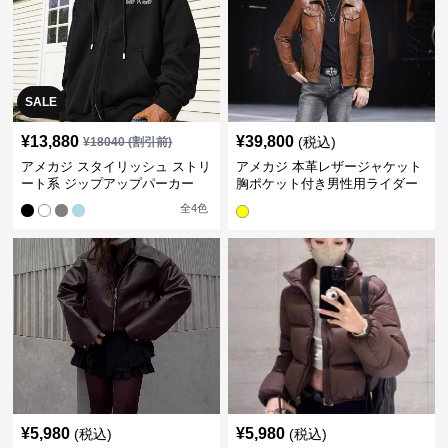
SALE
¥
13,880
¥
39,800
(税込)
¥
18040
(割引前)
アメカジ スタイリッシュ ストリ
アメカジ 本革レザージャケット
ート系 ジップアップパーカー
胸ポケット付き男性用ライダー
ス
全
4
色
¥
5,980
¥
5,980
(税込)
(税込)