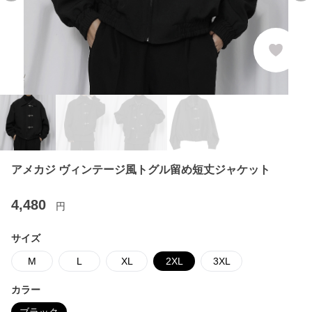
アメカジ ヴィンテージ風トグル留め短丈ジャケット
4,480
円
サイズ
M
L
XL
2XL
3XL
カラー