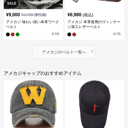
SALE
¥
9,000
¥
6,980
(税込)
¥
11700
(割引前)
アメカジ 味わい深い本革ワーク
アメカジ 本革使用のヴィンテー
ベルト
ジ加工レザーベルト
全
3
色
全
2
色
›
アメカジ
の
ベルト
一覧へ
アメカジキャップのおすすめアイテム