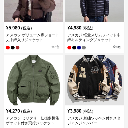
¥
5,980
¥
4,980
(税込)
(税込)
アメカジ ボリューム襟ショート
アメカジ 軽量スリムフィット中
丈中綿入りジャケット
綿キルティングジャケット
全
3
色
全
4
色
¥
4,270
¥
3,980
(税込)
(税込)
アメカジ ミリタリー仕様多機能
アメカジ 刺繍ワッペン付きスタ
ポケット付き飛行ジャケット
ジアムジャンパー