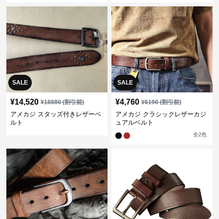
SALE
SALE
¥
14,520
¥
4,760
¥
18880
(割引前)
¥
6190
(割引前)
アメカジ スタッズ付きレザーベ
アメカジ クラシックレザーカジ
ルト
ュアルベルト
全
2
色