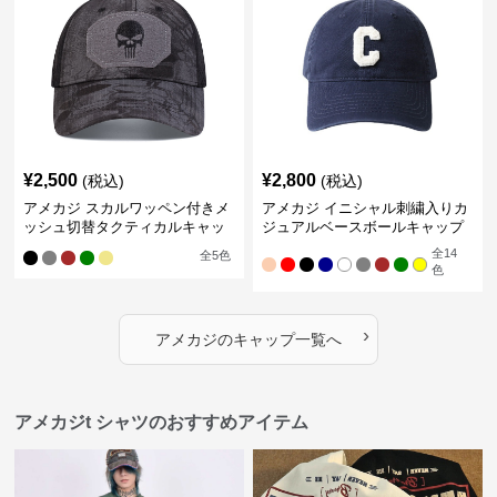
¥
2,500
¥
2,800
(税込)
(税込)
アメカジ スカルワッペン付きメ
アメカジ イニシャル刺繍入りカ
ッシュ切替タクティカルキャッ
ジュアルベースボールキャップ
プ
全
14
全
5
色
色
›
アメカジ
の
キャップ
一覧へ
アメカジt シャツのおすすめアイテム