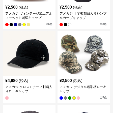
¥
2,500
¥
2,500
(税込)
(税込)
アメカジ ヴィンテージ加工アル
アメカジ 十字架刺繍入りシンプ
ファベット刺繍キャップ
ルカーブキャップ
全
6
色
全
3
色
¥
4,980
¥
2,500
(税込)
(税込)
アメカジ クロスモチーフ刺繍入
アメカジ デジタル迷彩柄ローキ
りローキャップ
ャップ
全
5
色