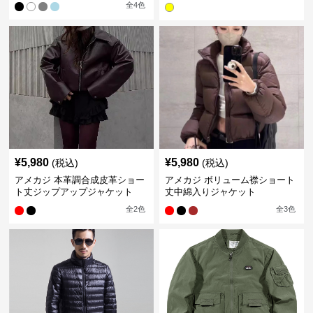
全
4
色
¥
5,980
¥
5,980
(税込)
(税込)
アメカジ 本革調合成皮革ショー
アメカジ ボリューム襟ショート
ト丈ジップアップジャケット
丈中綿入りジャケット
全
2
色
全
3
色