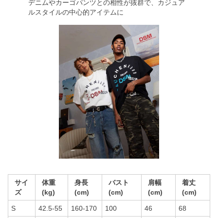
デニムやカーゴパンツとの相性が抜群で、カジュア
ルスタイルの中心的アイテムに
サイ
体重
身長
バスト
肩幅
着丈
ズ
(kg)
(cm)
(cm)
(cm)
(cm)
S
42.5-55
160-170
100
46
68