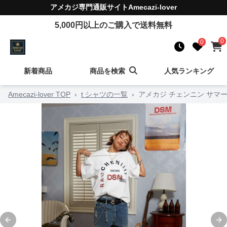
アメカジ
専門通販サイト
Amecazi-lover
5,000
円以上のご購入で送料無料
0
0
新着商品
商品を検索
人気ランキング
Amecazi-lover TOP
›
t シャツの一覧
›
アメカジ チェンニン サマー
Previous slide
Ne