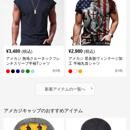
¥
3,480
¥
2,980
(税込)
(税込)
アメカジ 無地クルーネックフレ
アメカジ 星条旗ヴィンテージ加
ンチスリーブ半袖Tシャツ
工 半袖丸首シャツ
全
6
色
全
3
色
›
新着アイテムの一覧へ
アメカジキャップのおすすめアイテム