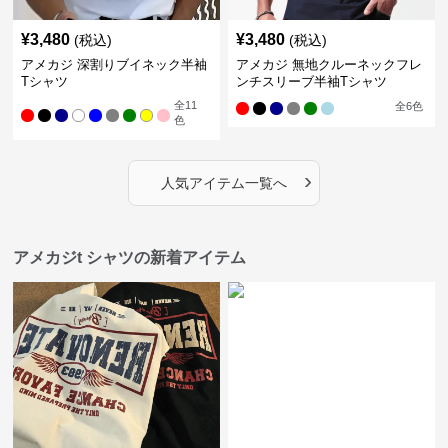
¥
3,480
¥
3,480
(税込)
(税込)
アメカジ 深割りブイネック半袖
アメカジ 無地クルーネックフレ
Tシャツ
ンチスリーブ半袖Tシャツ
全
11
全
6
色
色
›
人気アイテム一覧へ
アメカジt シャツの新着アイテム