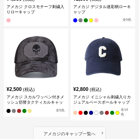
アメカジ クロスモチーフ刺繍入
アメカジ デジタル迷彩柄ローキ
りローキャップ
ャップ
全
5
色
¥
2,500
¥
2,800
(税込)
(税込)
アメカジ スカルワッペン付きメ
アメカジ イニシャル刺繍入りカ
ッシュ切替タクティカルキャッ
ジュアルベースボールキャップ
プ
全
14
全
5
色
色
›
アメカジ
の
キャップ
一覧へ