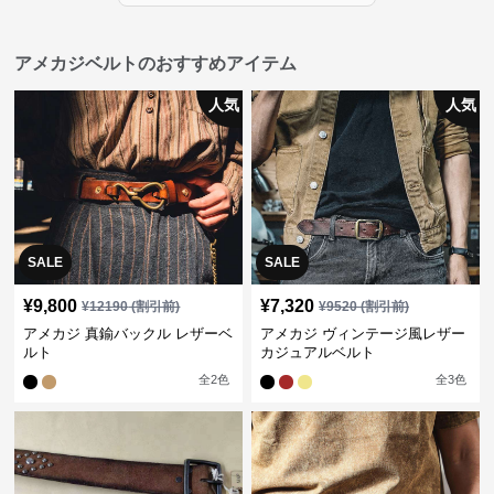
アメカジベルトのおすすめアイテム
人気
人気
SALE
SALE
¥
9,800
¥
7,320
¥
12190
(割引前)
¥
9520
(割引前)
アメカジ 真鍮バックル レザーベ
アメカジ ヴィンテージ風レザー
ルト
カジュアルベルト
全
2
色
全
3
色