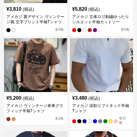
¥
3,810
¥
5,820
(税込)
(税込)
アメカジ 翼デザイン ヴィンテー
アメカジ 立体ロゴ刺繍ゆったり
ジ風 文字プリント半袖Tシャツ
シルエット半袖カットソー
全
2
色
全
5
色
¥
5,200
¥
3,480
(税込)
(税込)
アメカジ ヴィンテージ単車グラ
アメカジ 深割りブイネック半袖
フィック半袖Tシャツ
Tシャツ
全
11
全
2
色
色