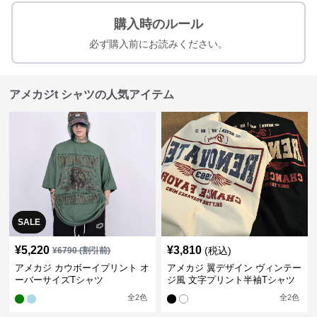
購入時のルール
必ず購入前にお読みください。
アメカジt シャツの人気アイテム
SALE
¥
5,220
¥
3,810
(税込)
¥
6790
(割引前)
アメカジ カウボーイプリント オ
アメカジ 翼デザイン ヴィンテー
ーバーサイズTシャツ
ジ風 文字プリント半袖Tシャツ
全
2
色
全
2
色