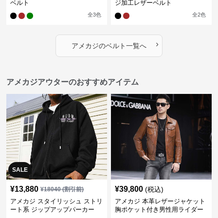
ベルト
ジ加工レザーベルト
全
3
色
全
2
色
›
アメカジ
の
ベルト
一覧へ
アメカジアウターのおすすめアイテム
SALE
¥
13,880
¥
39,800
(税込)
¥
18040
(割引前)
アメカジ スタイリッシュ ストリ
アメカジ 本革レザージャケット
ート系 ジップアップパーカー
胸ポケット付き男性用ライダー
ス