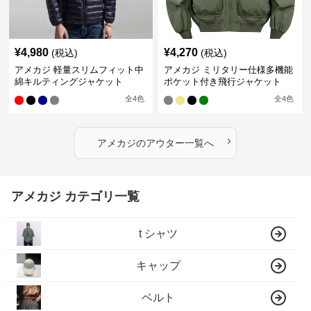
¥
4,980
¥
4,270
(税込)
(税込)
アメカジ 軽量スリムフィット中
アメカジ ミリタリー仕様多機能
綿キルティングジャケット
ポケット付き飛行ジャケット
全
4
色
全
4
色
›
アメカジ
の
アウター
一覧へ
アメカジ カテゴリ一覧
t シャツ
キャップ
ベルト