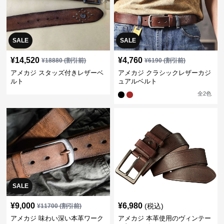
SALE
SALE
¥
14,520
¥
4,760
¥
18880
(割引前)
¥
6190
(割引前)
アメカジ スタッズ付きレザーベ
アメカジ クラシックレザーカジ
ルト
ュアルベルト
全
2
色
SALE
¥
9,000
¥
6,980
(税込)
¥
11700
(割引前)
アメカジ 味わい深い本革ワーク
アメカジ 本革使用のヴィンテー