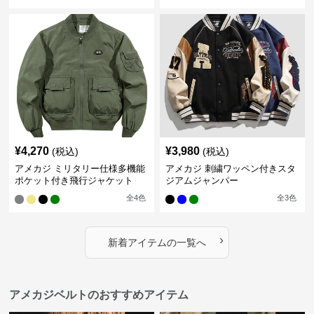
¥
4,270
¥
3,980
(税込)
(税込)
アメカジ ミリタリー仕様多機能
アメカジ 刺繍ワッペン付きスタ
ポケット付き飛行ジャケット
ジアムジャンパー
全
4
色
全
3
色
›
新着アイテムの一覧へ
アメカジベルトのおすすめアイテム