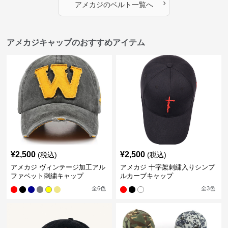
›
アメカジ
の
ベルト
一覧へ
アメカジキャップのおすすめアイテム
¥
2,500
¥
2,500
(税込)
(税込)
アメカジ ヴィンテージ加工アル
アメカジ 十字架刺繍入りシンプ
ファベット刺繍キャップ
ルカーブキャップ
全
6
色
全
3
色