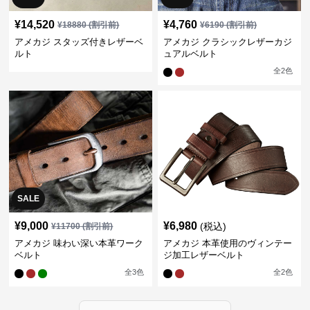
¥
14,520
¥
4,760
¥
18880
(割引前)
¥
6190
(割引前)
アメカジ スタッズ付きレザーベ
アメカジ クラシックレザーカジ
ルト
ュアルベルト
全
2
色
SALE
¥
9,000
¥
6,980
(税込)
¥
11700
(割引前)
アメカジ 味わい深い本革ワーク
アメカジ 本革使用のヴィンテー
ベルト
ジ加工レザーベルト
全
3
色
全
2
色