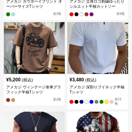
アメカジ カウボーイプリント オ
アメカジ 立体ロゴ刺繍ゆったり
ーバーサイズTシャツ
シルエット半袖カットソー
全
2
色
全
5
色
¥
5,200
¥
3,480
(税込)
(税込)
アメカジ ヴィンテージ単車グラ
アメカジ 深割りブイネック半袖
フィック半袖Tシャツ
Tシャツ
全
11
全
2
色
色