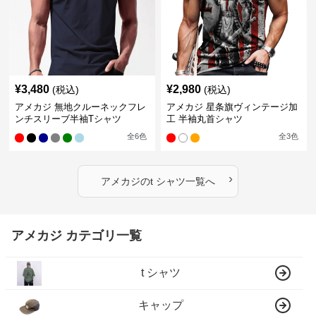
¥
3,480
¥
2,980
(税込)
(税込)
アメカジ 無地クルーネックフレ
アメカジ 星条旗ヴィンテージ加
ンチスリーブ半袖Tシャツ
工 半袖丸首シャツ
全
6
色
全
3
色
›
アメカジ
の
t シャツ
一覧へ
アメカジ カテゴリ一覧
t シャツ
キャップ