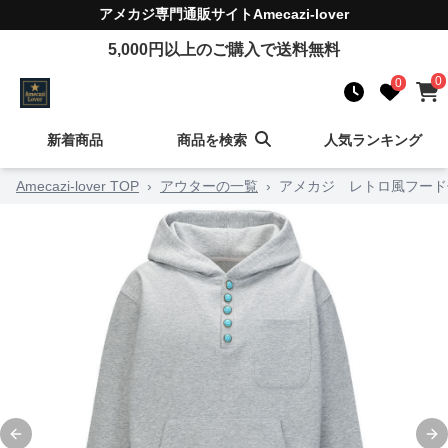
アメカジ
専門通販サイト
Amecazi-lover
5,000
円以上のご購入で送料無料
0
0
新着商品
商品を検索
人気ランキング
Amecazi-lover TOP
›
アウターの一覧
›
アメカジ レトロ風フード
Previous slide
Ne