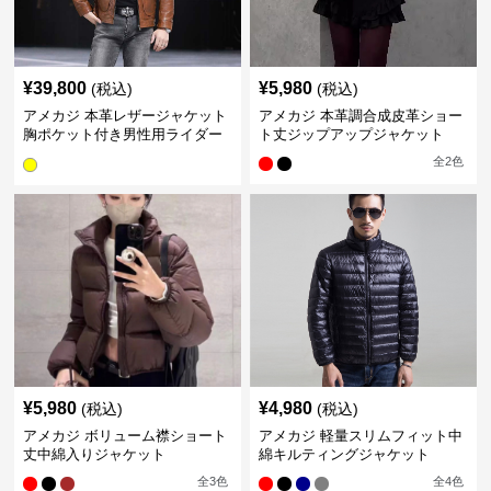
¥
39,800
¥
5,980
(税込)
(税込)
アメカジ 本革レザージャケット
アメカジ 本革調合成皮革ショー
胸ポケット付き男性用ライダー
ト丈ジップアップジャケット
ス
全
2
色
¥
5,980
¥
4,980
(税込)
(税込)
アメカジ ボリューム襟ショート
アメカジ 軽量スリムフィット中
丈中綿入りジャケット
綿キルティングジャケット
全
3
色
全
4
色