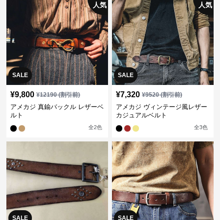
人気
人気
SALE
SALE
¥
9,800
¥
7,320
¥
12190
(割引前)
¥
9520
(割引前)
アメカジ 真鍮バックル レザーベ
アメカジ ヴィンテージ風レザー
ルト
カジュアルベルト
全
2
色
全
3
色
SALE
SALE