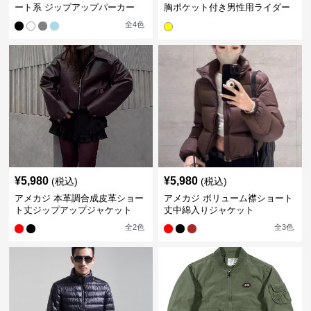
ート系 ジップアップパーカー
胸ポケット付き男性用ライダー
ス
全
4
色
¥
5,980
¥
5,980
(税込)
(税込)
アメカジ 本革調合成皮革ショー
アメカジ ボリューム襟ショート
ト丈ジップアップジャケット
丈中綿入りジャケット
全
2
色
全
3
色