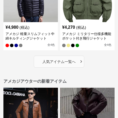
¥
4,980
¥
4,270
(税込)
(税込)
アメカジ 軽量スリムフィット中
アメカジ ミリタリー仕様多機能
綿キルティングジャケット
ポケット付き飛行ジャケット
全
4
色
全
4
色
›
人気アイテム一覧へ
アメカジアウターの新着アイテム