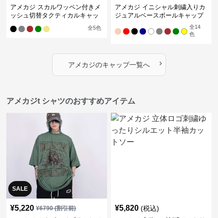
アメカジ スカルワッペン付きメ
アメカジ イニシャル刺繍入りカ
ッシュ切替タクティカルキャッ
ジュアルベースボールキャップ
プ
全
14
全
5
色
色
›
アメカジ
の
キャップ
一覧へ
アメカジt シャツのおすすめアイテム
SALE
¥
5,220
¥
5,820
(税込)
¥
6790
(割引前)