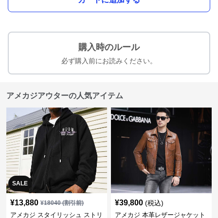
購入時のルール
必ず購入前にお読みください。
アメカジアウターの人気アイテム
SALE
¥
13,880
¥
39,800
(税込)
¥
18040
(割引前)
アメカジ スタイリッシュ ストリ
アメカジ 本革レザージャケット