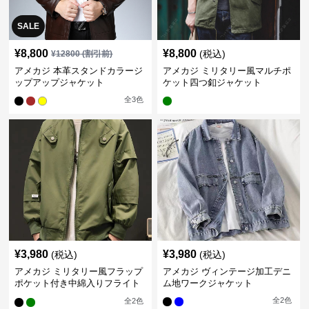
SALE
¥
8,800
¥
8,800
(税込)
¥
12800
(割引前)
アメカジ 本革スタンドカラージ
アメカジ ミリタリー風マルチポ
ップアップジャケット
ケット四つ釦ジャケット
全
3
色
¥
3,980
¥
3,980
(税込)
(税込)
アメカジ ミリタリー風フラップ
アメカジ ヴィンテージ加工デニ
ポケット付き中綿入りフライト
ム地ワークジャケット
ジャケット
全
2
色
全
2
色