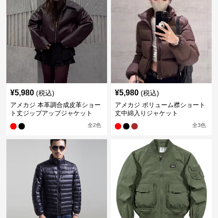
¥
5,980
¥
5,980
(税込)
(税込)
アメカジ 本革調合成皮革ショー
アメカジ ボリューム襟ショート
ト丈ジップアップジャケット
丈中綿入りジャケット
全
2
色
全
3
色