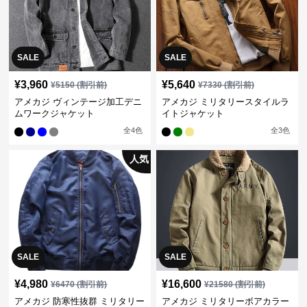
SALE
SALE
¥
3,960
¥
5,640
¥
5150
(割引前)
¥
7330
(割引前)
アメカジ ヴィンテージ加工デニ
アメカジ ミリタリースタイルラ
ムワークジャケット
イトジャケット
全
4
色
全
3
色
人気
SALE
SALE
¥
4,980
¥
16,600
¥
6470
(割引前)
¥
21580
(割引前)
アメカジ 防寒性抜群 ミリタリー
アメカジ ミリタリーボアカラー