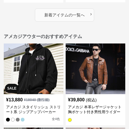
›
新着アイテムの一覧へ
アメカジアウターのおすすめアイテム
SALE
¥
13,880
¥
39,800
(税込)
¥
18040
(割引前)
アメカジ スタイリッシュ ストリ
アメカジ 本革レザージャケット
ート系 ジップアップパーカー
胸ポケット付き男性用ライダー
ス
全
4
色