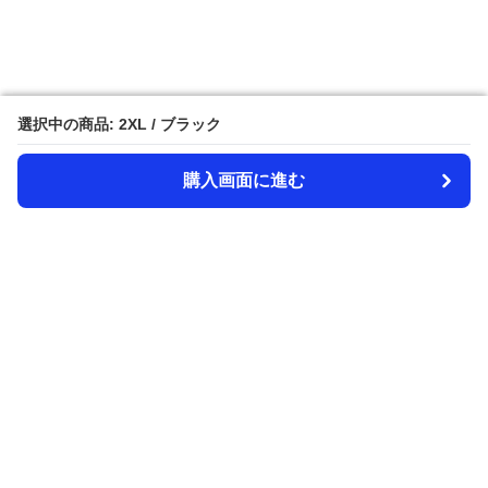
選択中の商品: 2XL / ブラック
選択中の商品: 2XL / ブラック
購入画面に進む
購入画面に進む
Amecazi-lover
について