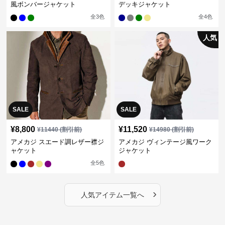
風ボンバージャケット
デッキジャケット
全
3
色
全
4
色
人気
SALE
SALE
¥
8,800
¥
11,520
¥
11440
(割引前)
¥
14980
(割引前)
アメカジ スエード調レザー襟ジ
アメカジ ヴィンテージ風ワーク
ャケット
ジャケット
全
5
色
›
人気アイテム一覧へ