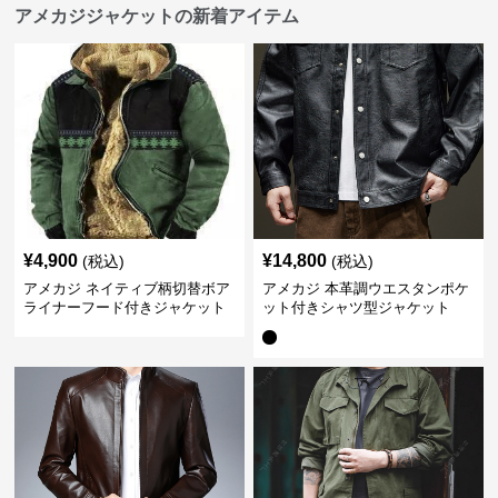
アメカジジャケットの新着アイテム
¥
4,900
¥
14,800
(税込)
(税込)
アメカジ ネイティブ柄切替ボア
アメカジ 本革調ウエスタンポケ
ライナーフード付きジャケット
ット付きシャツ型ジャケット