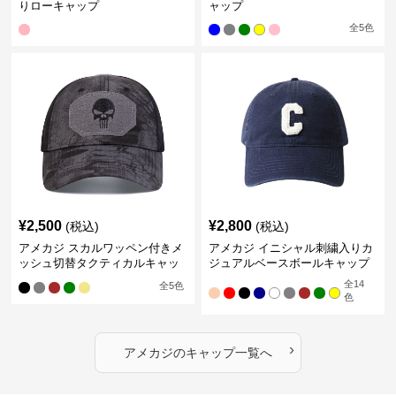
りローキャップ
ャップ
全
5
色
¥
2,500
¥
2,800
(税込)
(税込)
アメカジ スカルワッペン付きメ
アメカジ イニシャル刺繍入りカ
ッシュ切替タクティカルキャッ
ジュアルベースボールキャップ
プ
全
14
全
5
色
色
›
アメカジ
の
キャップ
一覧へ