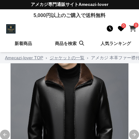
アメカジ
専門通販サイト
Amecazi-lover
5,000
円以上のご購入で送料無料
0
0
新着商品
商品を検索
人気ランキング
Amecazi-lover TOP
›
ジャケットの一覧
›
アメカジ 本革ファー襟
Previous slide
Ne