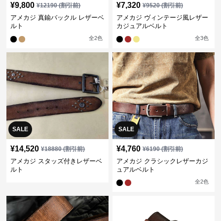
¥
9,800
¥
7,320
¥
12190
(割引前)
¥
9520
(割引前)
アメカジ 真鍮バックル レザーベ
アメカジ ヴィンテージ風レザー
ルト
カジュアルベルト
全
2
色
全
3
色
SALE
SALE
¥
14,520
¥
4,760
¥
18880
(割引前)
¥
6190
(割引前)
アメカジ スタッズ付きレザーベ
アメカジ クラシックレザーカジ
ルト
ュアルベルト
全
2
色