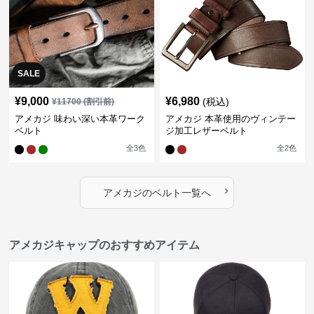
SALE
¥
9,000
¥
6,980
(税込)
¥
11700
(割引前)
アメカジ 味わい深い本革ワーク
アメカジ 本革使用のヴィンテー
ベルト
ジ加工レザーベルト
全
3
色
全
2
色
›
アメカジ
の
ベルト
一覧へ
アメカジキャップのおすすめアイテム