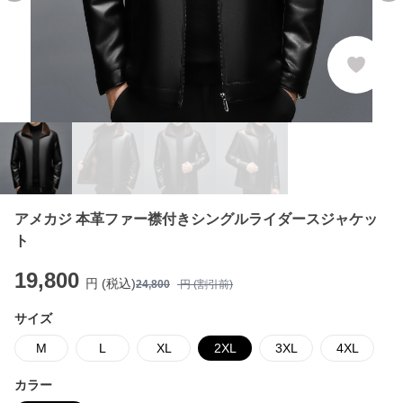
アメカジ 本革ファー襟付きシングルライダースジャケッ
ト
19,800
円 (税込)
24,800
円 (割引前)
サイズ
M
L
XL
2XL
3XL
4XL
カラー