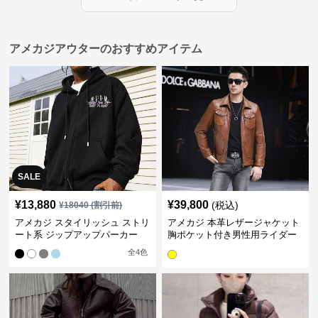
アメカジアウターのおすすめアイテム
SALE
¥
13,880
¥
39,800
(税込)
¥
18040
(割引前)
アメカジ スタイリッシュ ストリ
アメカジ 本革レザージャケット
ート系 ジップアップパーカー
胸ポケット付き男性用ライダー
ス
全
4
色