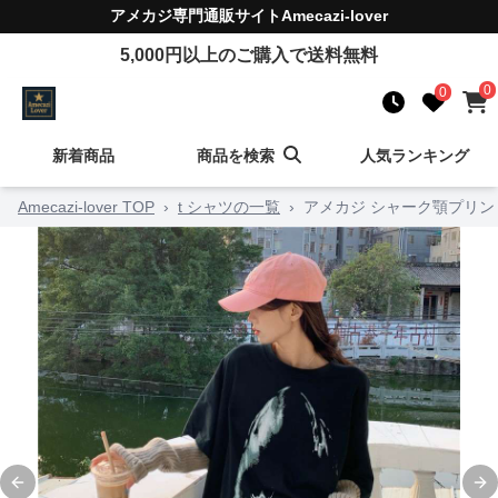
アメカジ
専門通販サイト
Amecazi-lover
5,000
円以上のご購入で送料無料
0
0
新着商品
商品を検索
人気ランキング
Amecazi-lover TOP
›
t シャツの一覧
›
アメカジ シャーク顎プリン
Previous slide
Ne