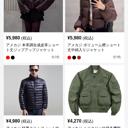
¥
5,980
¥
5,980
(税込)
(税込)
アメカジ 本革調合成皮革ショー
アメカジ ボリューム襟ショート
ト丈ジップアップジャケット
丈中綿入りジャケット
全
2
色
全
3
色
¥
4,980
¥
4,270
(税込)
(税込)