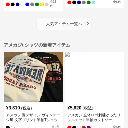
全
11
全
6
色
色
›
人気アイテム一覧へ
アメカジt シャツの新着アイテム
¥
3,810
¥
5,820
(税込)
(税込)
アメカジ 翼デザイン ヴィンテー
アメカジ 立体ロゴ刺繍ゆったり
ジ風 文字プリント半袖Tシャツ
シルエット半袖カットソー
全
2
色
全
5
色