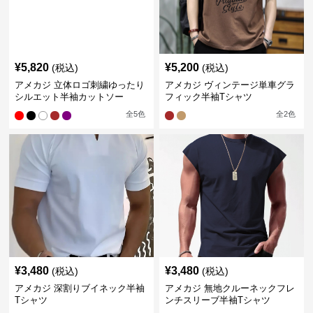
¥
5,820
¥
5,200
(税込)
(税込)
アメカジ 立体ロゴ刺繍ゆったり
アメカジ ヴィンテージ単車グラ
シルエット半袖カットソー
フィック半袖Tシャツ
全
5
色
全
2
色
¥
3,480
¥
3,480
(税込)
(税込)
アメカジ 深割りブイネック半袖
アメカジ 無地クルーネックフレ
Tシャツ
ンチスリーブ半袖Tシャツ