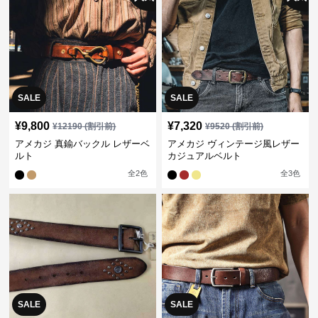
SALE
SALE
¥
9,800
¥
7,320
¥
12190
(割引前)
¥
9520
(割引前)
アメカジ 真鍮バックル レザーベ
アメカジ ヴィンテージ風レザー
ルト
カジュアルベルト
全
2
色
全
3
色
SALE
SALE