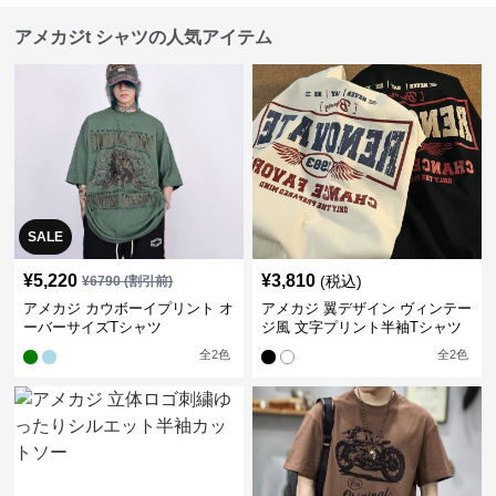
アメカジt シャツの人気アイテム
SALE
¥
5,220
¥
3,810
(税込)
¥
6790
(割引前)
アメカジ カウボーイプリント オ
アメカジ 翼デザイン ヴィンテー
ーバーサイズTシャツ
ジ風 文字プリント半袖Tシャツ
全
2
色
全
2
色