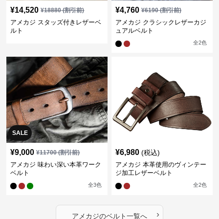
¥
14,520
¥
4,760
¥
18880
(割引前)
¥
6190
(割引前)
アメカジ スタッズ付きレザーベ
アメカジ クラシックレザーカジ
ルト
ュアルベルト
全
2
色
SALE
¥
9,000
¥
6,980
(税込)
¥
11700
(割引前)
アメカジ 味わい深い本革ワーク
アメカジ 本革使用のヴィンテー
ベルト
ジ加工レザーベルト
全
3
色
全
2
色
›
アメカジ
の
ベルト
一覧へ