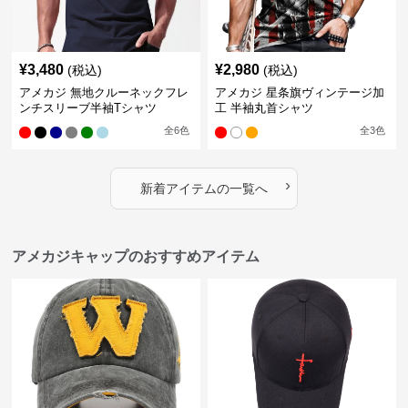
¥
3,480
¥
2,980
(税込)
(税込)
アメカジ 無地クルーネックフレ
アメカジ 星条旗ヴィンテージ加
ンチスリーブ半袖Tシャツ
工 半袖丸首シャツ
全
6
色
全
3
色
›
新着アイテムの一覧へ
アメカジキャップのおすすめアイテム