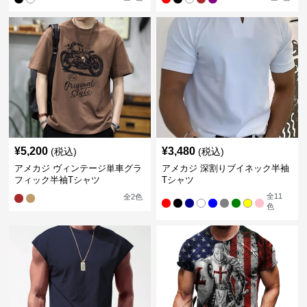
¥
5,200
¥
3,480
(税込)
(税込)
アメカジ ヴィンテージ単車グラ
アメカジ 深割りブイネック半袖
フィック半袖Tシャツ
Tシャツ
全
11
全
2
色
色