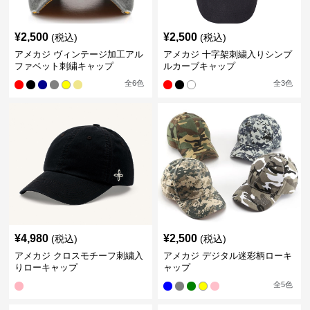
¥
2,500
¥
2,500
(税込)
(税込)
アメカジ ヴィンテージ加工アル
アメカジ 十字架刺繍入りシンプ
ファベット刺繍キャップ
ルカーブキャップ
全
6
色
全
3
色
¥
4,980
¥
2,500
(税込)
(税込)
アメカジ クロスモチーフ刺繍入
アメカジ デジタル迷彩柄ローキ
りローキャップ
ャップ
全
5
色