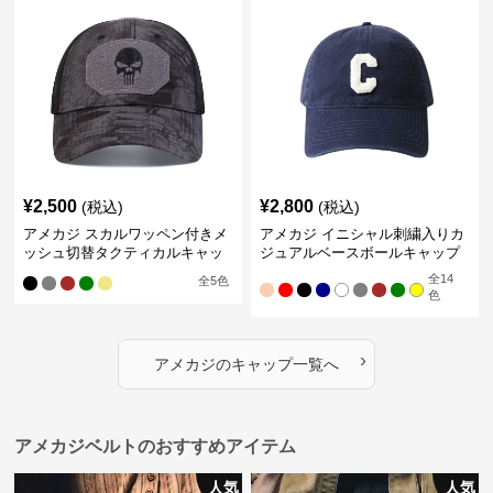
¥
2,500
¥
2,800
(税込)
(税込)
アメカジ スカルワッペン付きメ
アメカジ イニシャル刺繍入りカ
ッシュ切替タクティカルキャッ
ジュアルベースボールキャップ
プ
全
14
全
5
色
色
›
アメカジ
の
キャップ
一覧へ
アメカジベルトのおすすめアイテム
人気
人気