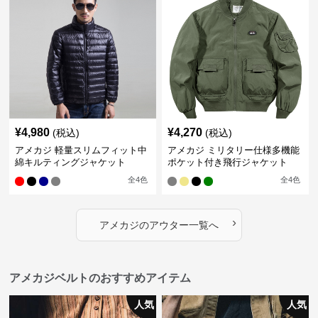
¥
4,980
¥
4,270
(税込)
(税込)
アメカジ 軽量スリムフィット中
アメカジ ミリタリー仕様多機能
綿キルティングジャケット
ポケット付き飛行ジャケット
全
4
色
全
4
色
›
アメカジ
の
アウター
一覧へ
アメカジベルトのおすすめアイテム
人気
人気