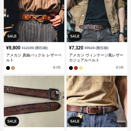
SALE
SALE
¥
9,800
¥
7,320
¥
12190
(割引前)
¥
9520
(割引前)
アメカジ 真鍮バックル レザーベ
アメカジ ヴィンテージ風レザー
ルト
カジュアルベルト
全
2
色
全
3
色
SALE
SALE