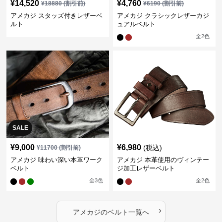
¥
14,520
¥
4,760
¥
18880
(割引前)
¥
6190
(割引前)
アメカジ スタッズ付きレザーベ
アメカジ クラシックレザーカジ
ルト
ュアルベルト
全
2
色
SALE
¥
9,000
¥
6,980
(税込)
¥
11700
(割引前)
アメカジ 味わい深い本革ワーク
アメカジ 本革使用のヴィンテー
ベルト
ジ加工レザーベルト
全
3
色
全
2
色
›
アメカジ
の
ベルト
一覧へ