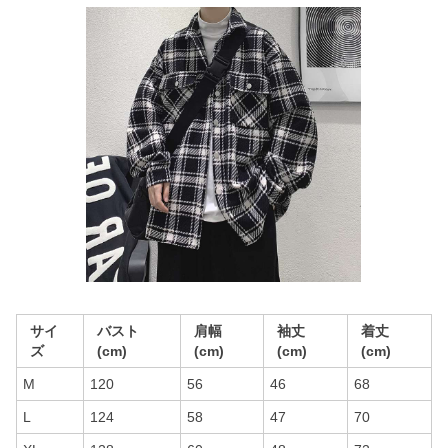
サイ
バスト
肩幅
袖丈
着丈
ズ
(cm)
(cm)
(cm)
(cm)
M
120
56
46
68
L
124
58
47
70