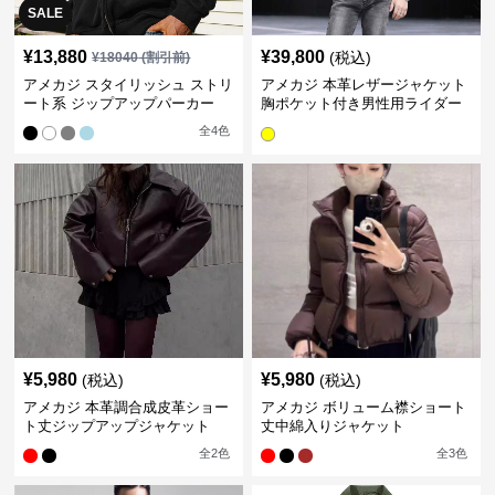
SALE
¥
13,880
¥
39,800
(税込)
¥
18040
(割引前)
アメカジ スタイリッシュ ストリ
アメカジ 本革レザージャケット
ート系 ジップアップパーカー
胸ポケット付き男性用ライダー
ス
全
4
色
¥
5,980
¥
5,980
(税込)
(税込)
アメカジ 本革調合成皮革ショー
アメカジ ボリューム襟ショート
ト丈ジップアップジャケット
丈中綿入りジャケット
全
2
色
全
3
色