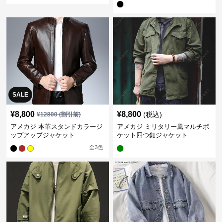
SALE
¥
8,800
¥
8,800
(税込)
¥
12800
(割引前)
アメカジ 本革スタンドカラージ
アメカジ ミリタリー風マルチポ
ップアップジャケット
ケット四つ釦ジャケット
全
3
色