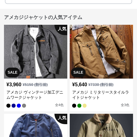
アメカジジャケットの人気アイテム
人気
SALE
SALE
¥
3,960
¥
5,640
¥
5150
(割引前)
¥
7330
(割引前)
アメカジ ヴィンテージ加工デニ
アメカジ ミリタリースタイルラ
ムワークジャケット
イトジャケット
全
4
色
全
3
色
人気