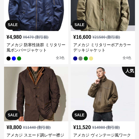
SALE
SALE
¥
4,980
¥
16,600
¥
6470
(割引前)
¥
21580
(割引前)
アメカジ 防寒性抜群 ミリタリー
アメカジ ミリタリーボアカラー
風ボンバージャケット
デッキジャケット
全
3
色
全
4
色
人気
SALE
SALE
¥
8,800
¥
11,520
¥
11440
(割引前)
¥
14980
(割引前)
アメカジ スエード調レザー襟ジ
アメカジ ヴィンテージ風ワーク