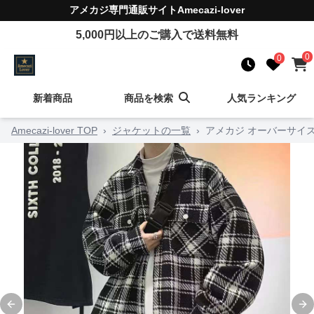
アメカジ
専門通販サイト
Amecazi-lover
5,000
円以上のご購入で送料無料
0
0
新着商品
商品を検索
人気ランキング
Amecazi-lover TOP
›
ジャケットの一覧
›
アメカジ オーバーサイ
Previous slide
Ne