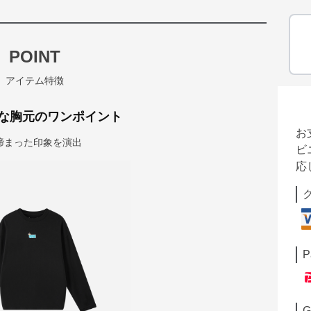
POINT
アイテム特徴
な胸元のワンポイント
お
締まった印象を演出
ビ
応
P
G