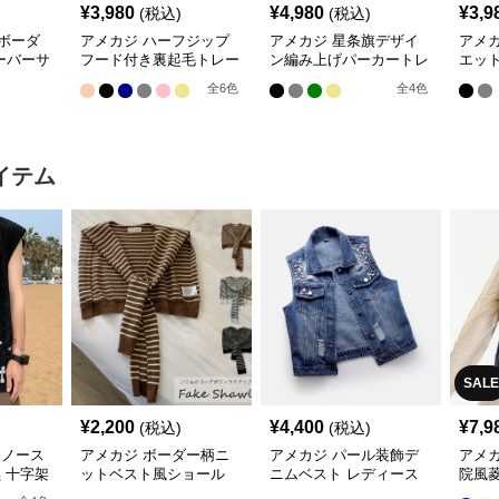
¥
3,980
¥
4,980
¥
3,9
(税込)
(税込)
ボーダ
アメカジ ハーフジップ
アメカジ 星条旗デザイ
アメ
ーバーサ
フード付き裏起毛トレー
ン編み上げパーカートレ
エッ
ナー
ーナー
ク
全
6
色
全
4
色
イテム
SALE
¥
2,200
¥
4,400
¥
7,9
(税込)
(税込)
 ノース
アメカジ ボーダー柄ニ
アメカジ パール装飾デ
アメ
黒 十字架
ットベスト風ショール
ニムベスト レディース
院風
肩かけ重ね着風カーディ
ゆったり体型カバー
ト