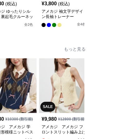
80
¥
3,800
¥
3,980
(税込)
(税込)
(税込)
カジ ゆったりシル
アメカジ 袖文字デザイ
アメカジ ドイツ文字プ
ト裏起毛クルーネッ
ン長袖トレーナー
リント裏毛クルーネック
トレーナー
全
4
色
全
2
色
全
3
色
もっと見る
SALE
SALE
80
¥
9,980
¥
8,800
¥
10300
(割引前)
¥
12800
(割引前)
¥
11980
(割引前)
カジ アメカジ 学
アメカジ アメカジ フ
アメカジ アメカジ ク
菱形模様ニットベス
ロントスリット編み上げ
ラシック風フリンジ裾デ
ニットベスト
ニムベスト