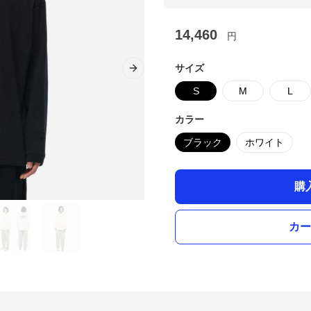
14,460
円
サイズ
Next slide
S
M
L
カラー
ブラック
ホワイト
購
カー