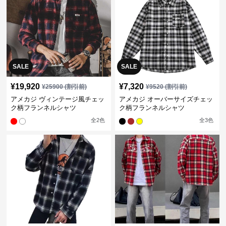
SALE
SALE
¥
19,920
¥
7,320
¥
25900
(割引前)
¥
9520
(割引前)
アメカジ ヴィンテージ風チェッ
アメカジ オーバーサイズチェッ
ク柄フランネルシャツ
ク柄フランネルシャツ
全
2
色
全
3
色