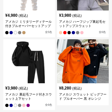
¥
4,980
¥
3,980
(税込)
(税込)
アメカジ ミリタリーディテール
アメカジ ハーフジップ裏起毛セ
付きプルオーバーセットアップ
ットアップスウェット
全
5
色
全
6
色
¥
3,980
¥
8,280
(税込)
(税込)
アメカジ 裏起毛フード付きスウ
アメカジ スウェット ビッグフー
ェット上下セット
ド プルオーバー 黒 オレンジ
全
6
色