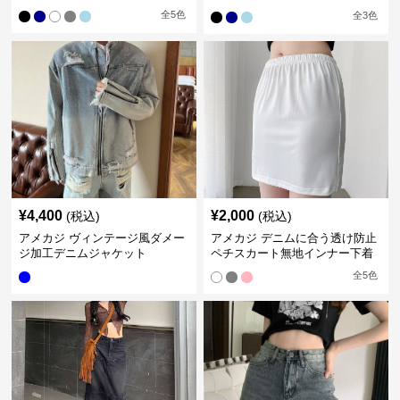
ツ
全
5
色
全
3
色
¥
4,400
¥
2,000
(税込)
(税込)
アメカジ ヴィンテージ風ダメー
アメカジ デニムに合う透け防止
ジ加工デニムジャケット
ペチスカート無地インナー下着
全
5
色