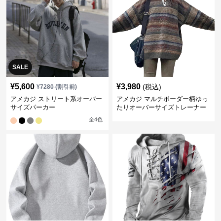
SALE
¥
5,600
¥
3,980
(税込)
¥
7280
(割引前)
アメカジ ストリート系オーバー
アメカジ マルチボーダー柄ゆっ
サイズパーカー
たりオーバーサイズトレーナー
全
4
色