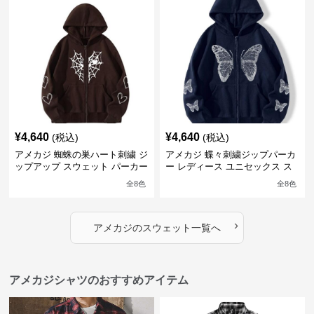
¥
4,640
¥
4,640
(税込)
(税込)
アメカジ 蜘蛛の巣ハート刺繍 ジ
アメカジ 蝶々刺繍ジップパーカ
ップアップ スウェット パーカー
ー レディース ユニセックス ス
ユニセックス
ウェット
全
8
色
全
8
色
›
アメカジ
の
スウェット
一覧へ
アメカジシャツのおすすめアイテム