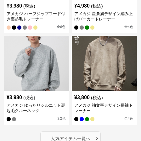
¥
3,980
¥
4,980
(税込)
(税込)
アメカジ ハーフジップフード付
アメカジ 星条旗デザイン編み上
き裏起毛トレーナー
げパーカートレーナー
全
6
色
全
4
色
¥
3,980
¥
3,800
(税込)
(税込)
アメカジ ゆったりシルエット裏
アメカジ 袖文字デザイン長袖ト
起毛クルーネック
レーナー
全
2
色
全
4
色
›
人気アイテム一覧へ