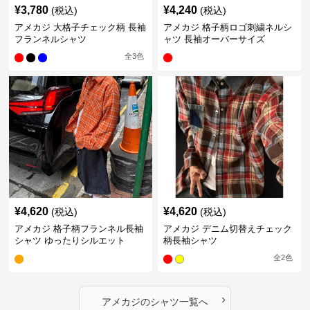
¥
3,780
¥
4,240
(税込)
(税込)
アメカジ 大格子チェック柄 長袖
アメカジ 格子柄ロゴ刺繍ネルシ
フランネルシャツ
ャツ 長袖オーバーサイズ
全
3
色
¥
4,620
¥
4,620
(税込)
(税込)
アメカジ 格子柄フランネル長袖
アメカジ デニム切替えチェック
シャツ ゆったりシルエット
柄長袖シャツ
全
2
色
›
アメカジ
の
シャツ
一覧へ