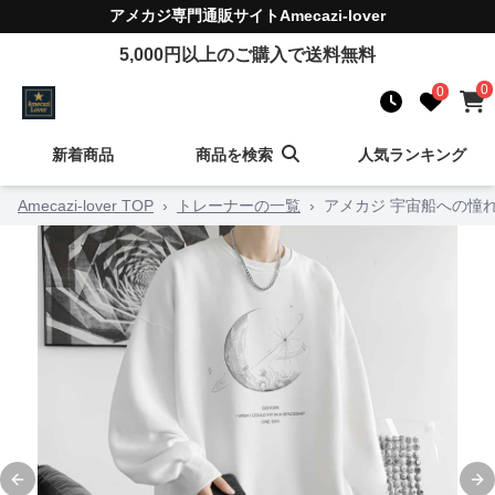
アメカジ
専門通販サイト
Amecazi-lover
5,000
円以上のご購入で送料無料
0
0
新着商品
商品を検索
人気ランキング
Amecazi-lover TOP
›
トレーナーの一覧
›
アメカジ 宇宙船への憧
Previous slide
Ne