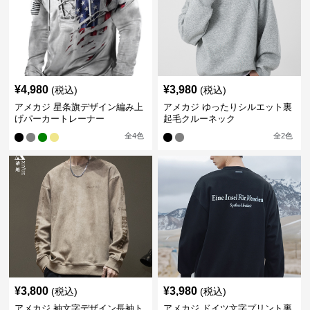
¥
4,980
¥
3,980
(税込)
(税込)
アメカジ 星条旗デザイン編み上
アメカジ ゆったりシルエット裏
げパーカートレーナー
起毛クルーネック
全
4
色
全
2
色
¥
3,800
¥
3,980
(税込)
(税込)
アメカジ 袖文字デザイン長袖ト
アメカジ ドイツ文字プリント裏