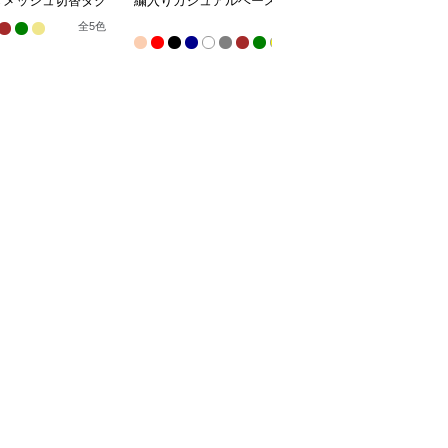
きメッシュ切替タク
繍入りカジュアルベース
繍入りカジュアルベース
カルキャップ
ボールキャップ
ボールキャップ
全
全
7
全
5
色
14
色
色