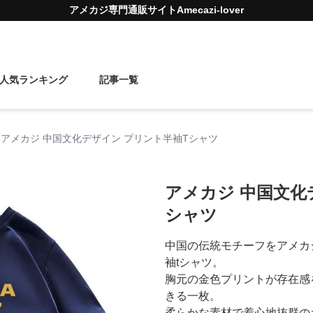
アメカジ
専門通販サイト
Amecazi-lover
人気ランキング
記事一覧
アメカジ 中国文化デザイン プリント半袖Tシャツ
アメカジ 中国文化
シャツ
中国の伝統モチーフをアメカ
袖tシャツ。
胸元の金色プリントが存在感
きる一枚。
柔らかな素材で着心地抜群の