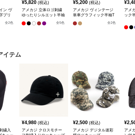
¥
5,820
¥
5,200
¥
3,4
(税込)
(税込)
イン ヴ
アメカジ 立体ロゴ刺繍
アメカジ ヴィンテージ
アメ
字プリ
ゆったりシルエット半袖
単車グラフィック半袖T
ック
ツ
カットソー
シャツ
全
2
色
全
5
色
全
2
色
アイテム
¥
4,980
¥
2,500
¥
2,5
(税込)
(税込)
刺繍入
アメカジ クロスモチー
アメカジ デジタル迷彩
アメ