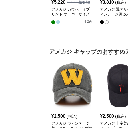
¥
5,220
¥
3,810
(税込)
¥
6790
(割引前)
アメカジ カウボーイプ
アメカジ 翼デザ
リント オーバーサイズT
ィンテージ風 文
シャツ
ント半袖Tシャ
全
2
色
アメカジ
キャップ
のおすすめ
¥
2,500
¥
2,500
(税込)
(税込)
アメカジ ヴィンテージ
アメカジ 十字架