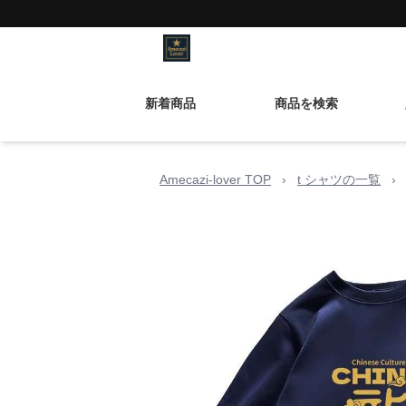
新着商品
商品を検索
Amecazi-lover TOP
›
t シャツの一覧
›