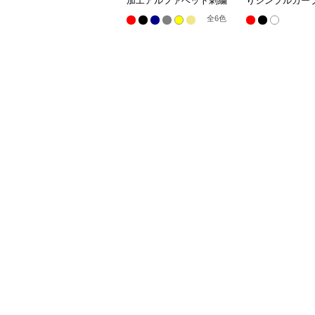
加工アルファベット刺繍
りシンプルカー
キャップ
プ
全
6
色