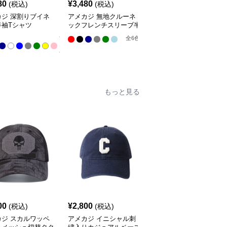
80
¥
3,480
¥
2,980
(税込)
(税込)
(税込)
カジ 深割りブイネ
アメカジ 無地クルーネ
アメカジ 星条旗ヴィン
半袖Tシャツ
ックフレンチスリーブ半
テージ加工 半袖丸首シ
袖Tシャツ
ャツ
全
全
6
色
全
3
色
11
色
もっと見る
00
¥
2,800
¥
2,500
(税込)
(税込)
(税込)
カジ スカルワッペ
アメカジ イニシャル刺
アメカジ アール文字刺