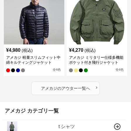
¥
4,980
¥
4,270
(税込)
(税込)
アメカジ 軽量スリムフィット中
アメカジ ミリタリー仕様多機能
綿キルティングジャケット
ポケット付き飛行ジャケット
全
4
色
全
4
色
›
アメカジ
の
アウター
一覧へ
アメカジ カテゴリ一覧
t シャツ