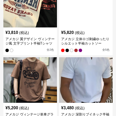
¥
3,810
¥
5,820
(税込)
(税込)
アメカジ 翼デザイン ヴィンテー
アメカジ 立体ロゴ刺繍ゆったり
ジ風 文字プリント半袖Tシャツ
シルエット半袖カットソー
全
2
色
全
5
色
¥
5,200
¥
3,480
(税込)
(税込)
アメカジ ヴィンテージ単車グラ
アメカジ 深割りブイネック半袖