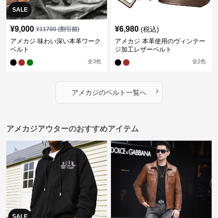
SALE
¥
9,000
¥
6,980
(税込)
¥
11700
(割引前)
アメカジ 味わい深い本革ワーク
アメカジ 本革使用のヴィンテー
ベルト
ジ加工レザーベルト
全
3
色
全
2
色
›
アメカジ
の
ベルト
一覧へ
アメカジアウターのおすすめアイテム
SALE