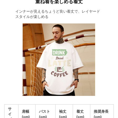
重ね着を楽しめる着丈
インナーが見えるちょうど良い着丈で、レイヤード
スタイルが楽しめる
サ
肩幅
バスト
袖丈
着丈
推奨身長
イ
(cm)
(cm)
(cm)
(cm)
(cm)