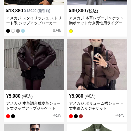
¥
13,880
¥
39,800
(税込)
¥
18040
(割引前)
アメカジ スタイリッシュ ストリ
アメカジ 本革レザージャケット
ート系 ジップアップパーカー
胸ポケット付き男性用ライダー
ス
全
4
色
¥
5,980
¥
5,980
(税込)
(税込)
アメカジ 本革調合成皮革ショー
アメカジ ボリューム襟ショート
ト丈ジップアップジャケット
丈中綿入りジャケット
全
2
色
全
3
色