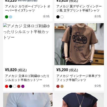
¥
5,220
¥
3,810
(税込)
¥
6790
(割引前)
アメカジ カウボーイプリント オ
アメカジ 翼デザイン ヴィンテー
ーバーサイズTシャツ
ジ風 文字プリント半袖Tシャツ
全
2
色
全
2
色
¥
5,820
¥
5,200
(税込)
(税込)
アメカジ 立体ロゴ刺繍ゆったり
アメカジ ヴィンテージ単車グラ
シルエット半袖カットソー
フィック半袖Tシャツ
全
5
色
全
2
色