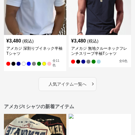
¥
3,480
¥
3,480
(税込)
(税込)
アメカジ 深割りブイネック半袖
アメカジ 無地クルーネックフレ
Tシャツ
ンチスリーブ半袖Tシャツ
全
11
全
6
色
色
›
人気アイテム一覧へ
アメカジt シャツの新着アイテム