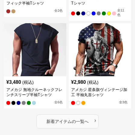
フィック半袖Tシャツ
Tシャツ
全
11
全
2
色
色
¥
3,480
¥
2,980
(税込)
(税込)
アメカジ 無地クルーネックフレ
アメカジ 星条旗ヴィンテージ加
ンチスリーブ半袖Tシャツ
工 半袖丸首シャツ
全
6
色
全
3
色
›
新着アイテムの一覧へ