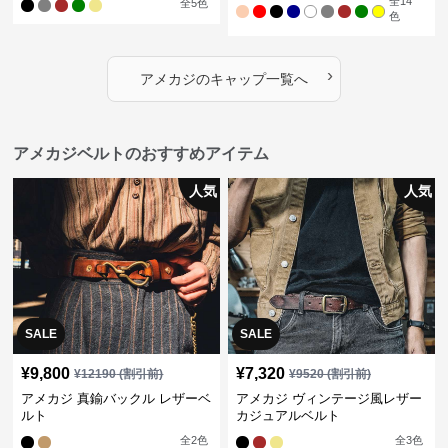
全
14
全
5
色
色
›
アメカジ
の
キャップ
一覧へ
アメカジベルトのおすすめアイテム
人気
人気
SALE
SALE
¥
9,800
¥
7,320
¥
12190
(割引前)
¥
9520
(割引前)
アメカジ 真鍮バックル レザーベ
アメカジ ヴィンテージ風レザー
ルト
カジュアルベルト
全
2
色
全
3
色