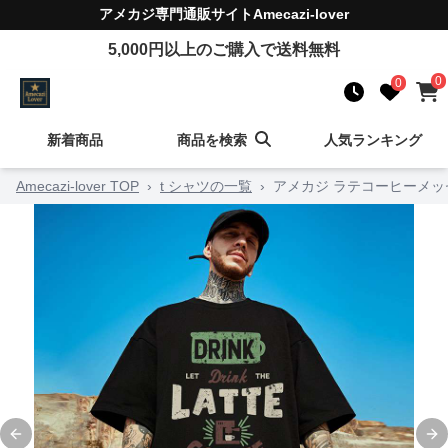
アメカジ
専門通販サイト
Amecazi-lover
5,000
円以上のご購入で送料無料
0
0
新着商品
商品を検索
人気ランキング
Amecazi-lover TOP
›
t シャツの一覧
›
アメカジ ラテコーヒーメッ
Previous slide
Ne