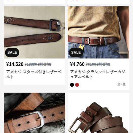
SALE
SALE
¥
14,520
¥
4,760
¥
18880
(割引前)
¥
6190
(割引前)
アメカジ スタッズ付きレザーベ
アメカジ クラシックレザーカジ
ルト
ュアルベルト
全
2
色