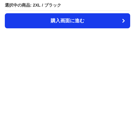
選択中の商品: 2XL / ブラック
選択中の商品: 2XL / ブラック
購入画面に進む
購入画面に進む
Amecazi-lover
について
利用規約
プライバシー