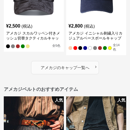
¥
2,500
¥
2,800
(税込)
(税込)
アメカジ スカルワッペン付きメ
アメカジ イニシャル刺繍入りカ
ッシュ切替タクティカルキャッ
ジュアルベースボールキャップ
プ
全
14
全
5
色
色
›
アメカジ
の
キャップ
一覧へ
アメカジベルトのおすすめアイテム
人気
人気