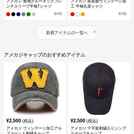
アメカジ 無地クルーネックフレ
アメカジ 星条旗ヴィンテージ加
ンチスリーブ半袖Tシャツ
工 半袖丸首シャツ
全
6
色
全
3
色
›
新着アイテムの一覧へ
アメカジキャップのおすすめアイテム
¥
2,500
¥
2,500
(税込)
(税込)
アメカジ ヴィンテージ加工アル
アメカジ 十字架刺繍入りシンプ
ファベット刺繍キャップ
ルカーブキャップ