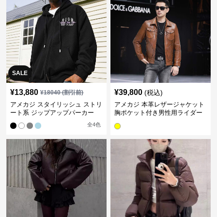
SALE
¥
13,880
¥
39,800
(税込)
¥
18040
(割引前)
アメカジ スタイリッシュ ストリ
アメカジ 本革レザージャケット
ート系 ジップアップパーカー
胸ポケット付き男性用ライダー
ス
全
4
色