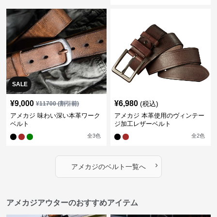
SALE
¥
9,000
¥
6,980
(税込)
¥
11700
(割引前)
アメカジ 味わい深い本革ワーク
アメカジ 本革使用のヴィンテー
ベルト
ジ加工レザーベルト
全
3
色
全
2
色
›
アメカジ
の
ベルト
一覧へ
アメカジアウターのおすすめアイテム