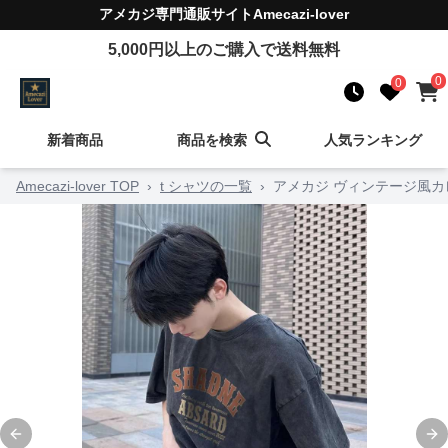
アメカジ
専門通販サイト
Amecazi-lover
5,000
円以上のご購入で送料無料
0
0
新着商品
商品を検索
人気ランキング
Amecazi-lover TOP
›
t シャツの一覧
›
アメカジ ヴィンテージ風カ
Previous slide
Ne