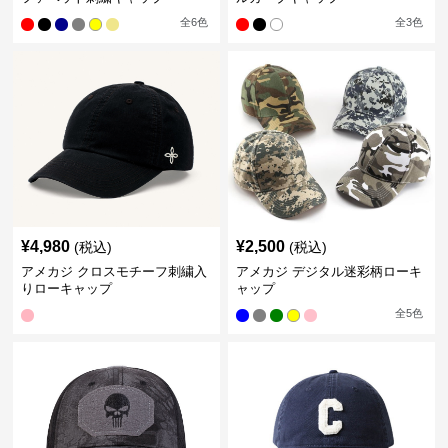
全
6
色
全
3
色
¥
4,980
¥
2,500
(税込)
(税込)
アメカジ クロスモチーフ刺繍入
アメカジ デジタル迷彩柄ローキ
りローキャップ
ャップ
全
5
色