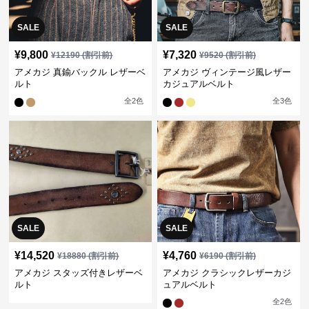
SALE
SALE
¥
9,800
¥
7,320
¥
12190
(割引前)
¥
9520
(割引前)
アメカジ 真鍮バックル レザーベ
アメカジ ヴィンテージ風レザー
ルト
カジュアルベルト
全
2
色
全
3
色
SALE
SALE
¥
14,520
¥
4,760
¥
18880
(割引前)
¥
6190
(割引前)
アメカジ スタッズ付きレザーベ
アメカジ クラシックレザーカジ
ルト
ュアルベルト
全
2
色