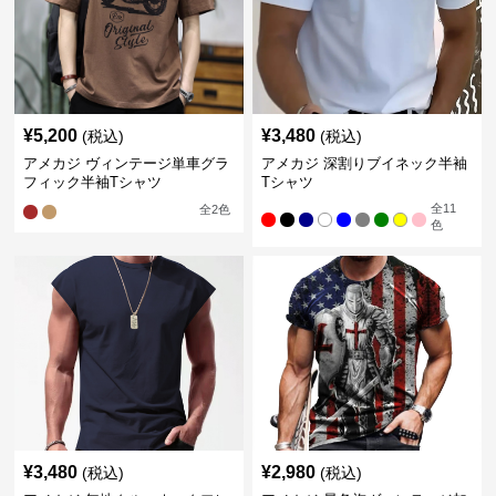
¥
5,200
¥
3,480
(税込)
(税込)
アメカジ ヴィンテージ単車グラ
アメカジ 深割りブイネック半袖
フィック半袖Tシャツ
Tシャツ
全
11
全
2
色
色
¥
3,480
¥
2,980
(税込)
(税込)