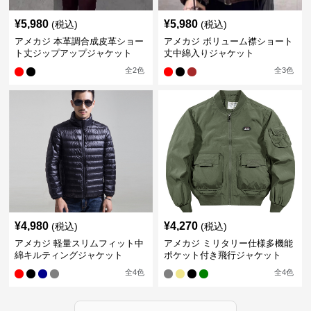
¥
5,980
¥
5,980
(税込)
(税込)
アメカジ 本革調合成皮革ショー
アメカジ ボリューム襟ショート
ト丈ジップアップジャケット
丈中綿入りジャケット
全
2
色
全
3
色
¥
4,980
¥
4,270
(税込)
(税込)
アメカジ 軽量スリムフィット中
アメカジ ミリタリー仕様多機能
綿キルティングジャケット
ポケット付き飛行ジャケット
全
4
色
全
4
色