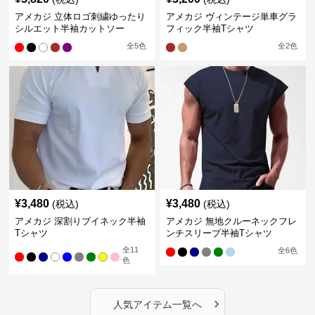
アメカジ 立体ロゴ刺繍ゆったり
アメカジ ヴィンテージ単車グラ
シルエット半袖カットソー
フィック半袖Tシャツ
全
5
色
全
2
色
¥
3,480
¥
3,480
(税込)
(税込)
アメカジ 深割りブイネック半袖
アメカジ 無地クルーネックフレ
Tシャツ
ンチスリーブ半袖Tシャツ
全
11
全
6
色
色
›
人気アイテム一覧へ