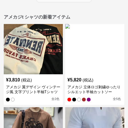
アメカジt シャツの新着アイテム
¥
3,810
¥
5,820
(税込)
(税込)
アメカジ 翼デザイン ヴィンテー
アメカジ 立体ロゴ刺繍ゆったり
ジ風 文字プリント半袖Tシャツ
シルエット半袖カットソー
全
2
色
全
5
色