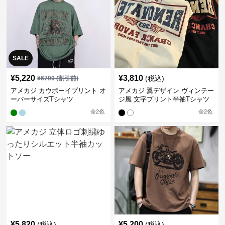
SALE
¥
5,220
¥
3,810
(税込)
¥
6790
(割引前)
アメカジ カウボーイプリント オ
アメカジ 翼デザイン ヴィンテー
ーバーサイズTシャツ
ジ風 文字プリント半袖Tシャツ
全
2
色
全
2
色
¥
5,820
¥
5,200
(税込)
(税込)