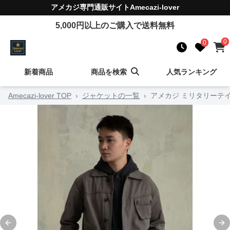
アメカジ
専門通販サイト
Amecazi-lover
5,000
円以上のご購入で送料無料
0
0
新着商品
商品を検索
人気ランキング
Amecazi-lover TOP
›
ジャケットの一覧
›
アメカジ ミリタリーテ
Previous slide
Ne