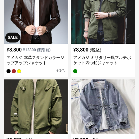
SALE
¥
8,800
¥
8,800
(税込)
¥
12800
(割引前)
アメカジ 本革スタンドカラージ
アメカジ ミリタリー風マルチポ
ップアップジャケット
ケット四つ釦ジャケット
全
3
色