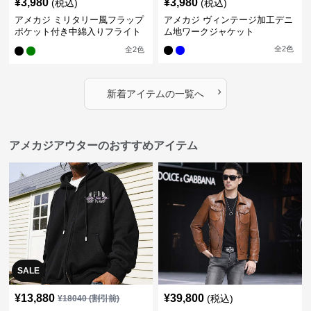
¥
3,980
¥
3,980
(税込)
(税込)
アメカジ ミリタリー風フラップ
アメカジ ヴィンテージ加工デニ
ポケット付き中綿入りフライト
ム地ワークジャケット
ジャケット
全
2
色
全
2
色
›
新着アイテムの一覧へ
アメカジアウターのおすすめアイテム
SALE
¥
13,880
¥
39,800
(税込)
¥
18040
(割引前)