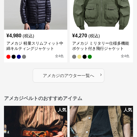
¥
4,980
¥
4,270
(税込)
(税込)
アメカジ 軽量スリムフィット中
アメカジ ミリタリー仕様多機能
綿キルティングジャケット
ポケット付き飛行ジャケット
全
4
色
全
4
色
›
アメカジ
の
アウター
一覧へ
アメカジベルトのおすすめアイテム
人気
人気