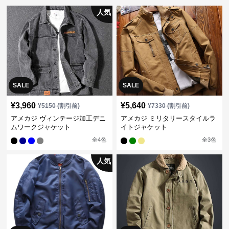
人気
SALE
SALE
¥
3,960
¥
5,640
¥
5150
(割引前)
¥
7330
(割引前)
アメカジ ヴィンテージ加工デニ
アメカジ ミリタリースタイルラ
ムワークジャケット
イトジャケット
全
4
色
全
3
色
人気