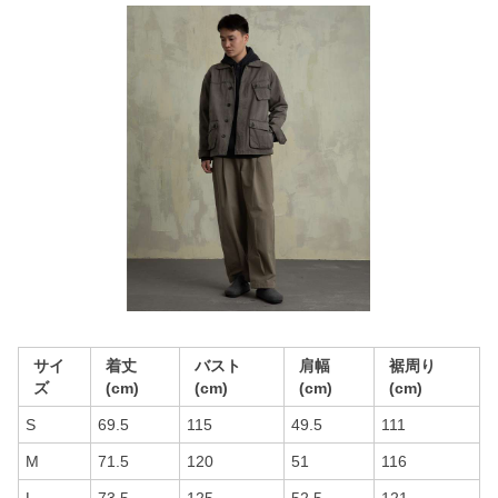
サイ
着丈
バスト
肩幅
裾周り
ズ
(cm)
(cm)
(cm)
(cm)
S
69.5
115
49.5
111
M
71.5
120
51
116