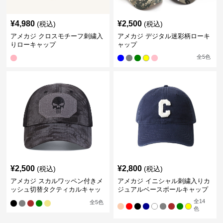
¥
4,980
¥
2,500
(税込)
(税込)
アメカジ クロスモチーフ刺繍入
アメカジ デジタル迷彩柄ローキ
りローキャップ
ャップ
全
5
色
¥
2,500
¥
2,800
(税込)
(税込)
アメカジ スカルワッペン付きメ
アメカジ イニシャル刺繍入りカ
ッシュ切替タクティカルキャッ
ジュアルベースボールキャップ
プ
全
14
全
5
色
色