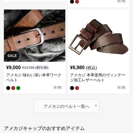
全
2
色
SALE
¥
9,000
¥
6,980
(税込)
¥
11700
(割引前)
アメカジ 味わい深い本革ワーク
アメカジ 本革使用のヴィンテー
ベルト
ジ加工レザーベルト
全
3
色
全
2
色
›
アメカジ
の
ベルト
一覧へ
アメカジキャップのおすすめアイテム