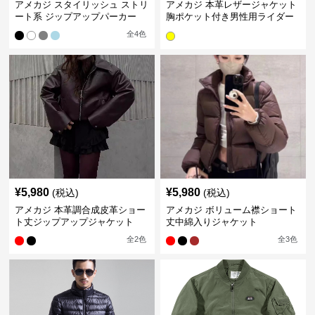
アメカジ スタイリッシュ ストリ
アメカジ 本革レザージャケット
ート系 ジップアップパーカー
胸ポケット付き男性用ライダー
ス
全
4
色
¥
5,980
¥
5,980
(税込)
(税込)
アメカジ 本革調合成皮革ショー
アメカジ ボリューム襟ショート
ト丈ジップアップジャケット
丈中綿入りジャケット
全
2
色
全
3
色