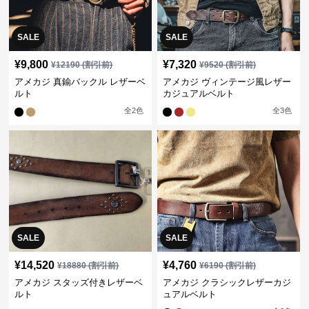
SALE
SALE
¥
9,800
¥
7,320
¥
12190
(割引前)
¥
9520
(割引前)
アメカジ 真鍮バックル レザーベ
アメカジ ヴィンテージ風レザー
ルト
カジュアルベルト
全
2
色
全
3
色
SALE
SALE
¥
14,520
¥
4,760
¥
18880
(割引前)
¥
6190
(割引前)
アメカジ スタッズ付きレザーベ
アメカジ クラシックレザーカジ
ルト
ュアルベルト