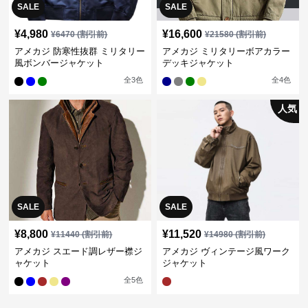
SALE
SALE
¥
4,980
¥
16,600
¥
6470
(割引前)
¥
21580
(割引前)
アメカジ 防寒性抜群 ミリタリー
アメカジ ミリタリーボアカラー
風ボンバージャケット
デッキジャケット
全
3
色
全
4
色
人気
SALE
SALE
¥
8,800
¥
11,520
¥
11440
(割引前)
¥
14980
(割引前)
アメカジ スエード調レザー襟ジ
アメカジ ヴィンテージ風ワーク
ャケット
ジャケット
全
5
色