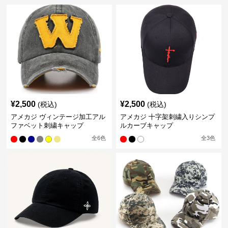
¥
2,500
¥
2,500
(税込)
(税込)
アメカジ ヴィンテージ加工アル
アメカジ 十字架刺繍入りシンプ
ファベット刺繍キャップ
ルカーブキャップ
全
6
色
全
3
色