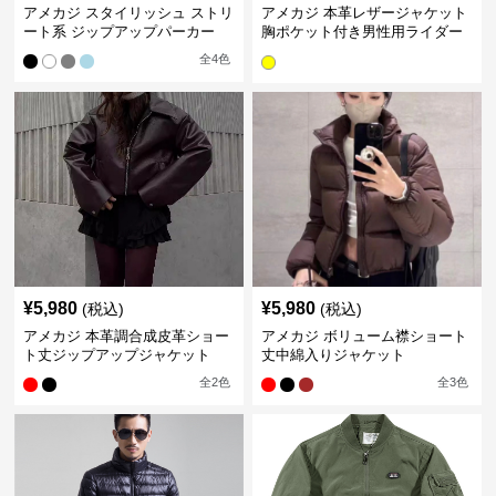
アメカジ スタイリッシュ ストリ
アメカジ 本革レザージャケット
ート系 ジップアップパーカー
胸ポケット付き男性用ライダー
ス
全
4
色
¥
5,980
¥
5,980
(税込)
(税込)
アメカジ 本革調合成皮革ショー
アメカジ ボリューム襟ショート
ト丈ジップアップジャケット
丈中綿入りジャケット
全
2
色
全
3
色