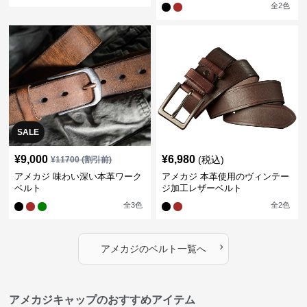
全
2
色
SALE
¥
9,000
¥
6,980
(税込)
¥
11700
(割引前)
アメカジ 味わい深い本革ワーク
アメカジ 本革使用のヴィンテー
ベルト
ジ加工レザーベルト
全
3
色
全
2
色
›
アメカジ
の
ベルト
一覧へ
アメカジキャップのおすすめアイテム