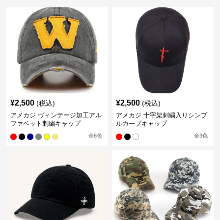
¥
2,500
¥
2,500
(税込)
(税込)
アメカジ ヴィンテージ加工アル
アメカジ 十字架刺繍入りシンプ
ファベット刺繍キャップ
ルカーブキャップ
全
6
色
全
3
色