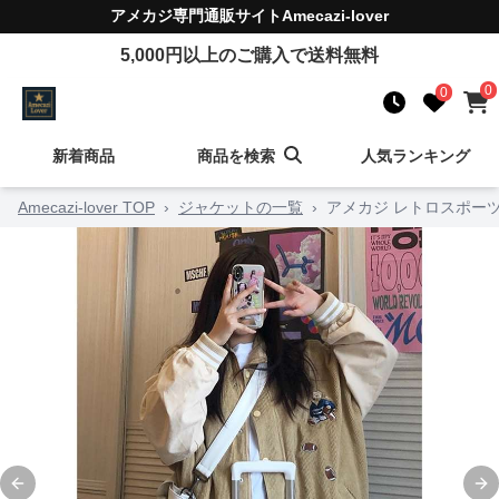
アメカジ
専門通販サイト
Amecazi-lover
5,000
円以上のご購入で送料無料
0
0
新着商品
商品を検索
人気ランキング
Amecazi-lover TOP
›
ジャケットの一覧
›
アメカジ レトロスポー
Previous slide
Ne