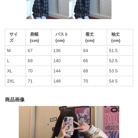
サイ
肩幅
バスト
着丈
袖丈
ズ
(cm)
(cm)
(cm)
(cm)
M
67
136
64
51.5
L
69
140
66
52.5
XL
70
144
68
53.5
2XL
71
148
70
54.5
商品画像