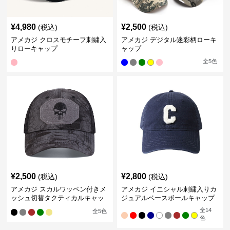
¥
4,980
¥
2,500
(税込)
(税込)
アメカジ クロスモチーフ刺繍入
アメカジ デジタル迷彩柄ローキ
りローキャップ
ャップ
全
5
色
¥
2,500
¥
2,800
(税込)
(税込)
アメカジ スカルワッペン付きメ
アメカジ イニシャル刺繍入りカ
ッシュ切替タクティカルキャッ
ジュアルベースボールキャップ
プ
全
14
全
5
色
色