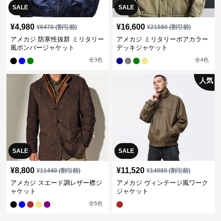
SALE
SALE
¥
4,980
¥
16,600
¥
6470
(割引前)
¥
21580
(割引前)
アメカジ 防寒性抜群 ミリタリー
アメカジ ミリタリーボアカラー
風ボンバージャケット
デッキジャケット
全
3
色
全
4
色
人気
SALE
SALE
¥
8,800
¥
11,520
¥
11440
(割引前)
¥
14980
(割引前)
アメカジ スエード調レザー襟ジ
アメカジ ヴィンテージ風ワーク
ャケット
ジャケット
全
5
色