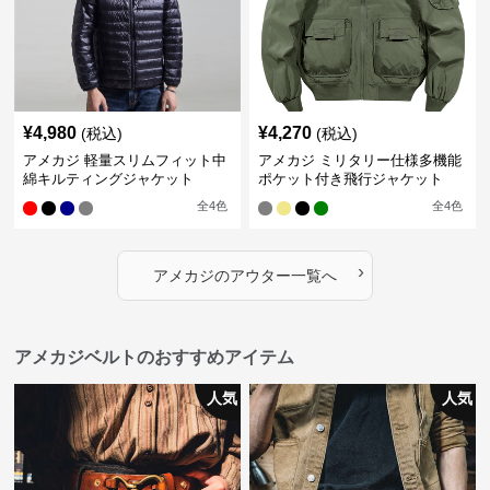
¥
4,980
¥
4,270
(税込)
(税込)
アメカジ 軽量スリムフィット中
アメカジ ミリタリー仕様多機能
綿キルティングジャケット
ポケット付き飛行ジャケット
全
4
色
全
4
色
›
アメカジ
の
アウター
一覧へ
アメカジベルトのおすすめアイテム
人気
人気