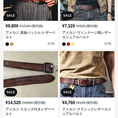
SALE
SALE
¥
9,800
¥
7,320
¥
12190
(割引前)
¥
9520
(割引前)
アメカジ 真鍮バックル レザーベ
アメカジ ヴィンテージ風レザー
ルト
カジュアルベルト
全
2
色
全
3
色
SALE
SALE
¥
14,520
¥
4,760
¥
18880
(割引前)
¥
6190
(割引前)
アメカジ スタッズ付きレザーベ
アメカジ クラシックレザーカジ
ルト
ュアルベルト