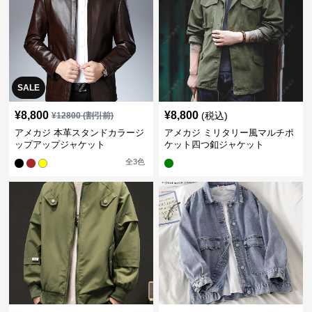
SALE
¥
8,800
¥
8,800
(税込)
¥
12800
(割引前)
アメカジ 本革スタンドカラージ
アメカジ ミリタリー風マルチポ
ップアップジャケット
ケット四つ釦ジャケット
全
3
色