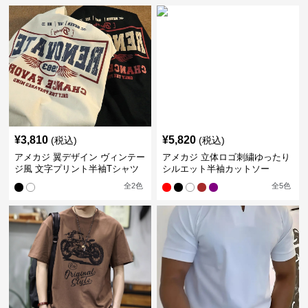
¥
3,810
¥
5,820
(税込)
(税込)
アメカジ 翼デザイン ヴィンテー
アメカジ 立体ロゴ刺繍ゆったり
ジ風 文字プリント半袖Tシャツ
シルエット半袖カットソー
全
2
色
全
5
色