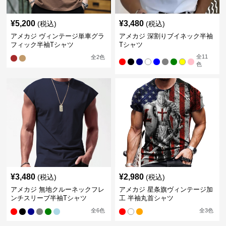
¥
5,200
¥
3,480
(税込)
(税込)
アメカジ ヴィンテージ単車グラ
アメカジ 深割りブイネック半袖
フィック半袖Tシャツ
Tシャツ
全
11
全
2
色
色
¥
3,480
¥
2,980
(税込)
(税込)
アメカジ 無地クルーネックフレ
アメカジ 星条旗ヴィンテージ加
ンチスリーブ半袖Tシャツ
工 半袖丸首シャツ
全
6
色
全
3
色