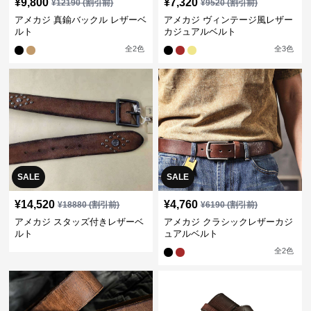
¥
9,800
¥
7,320
¥
12190
(割引前)
¥
9520
(割引前)
アメカジ 真鍮バックル レザーベ
アメカジ ヴィンテージ風レザー
ルト
カジュアルベルト
全
2
色
全
3
色
SALE
SALE
¥
14,520
¥
4,760
¥
18880
(割引前)
¥
6190
(割引前)
アメカジ スタッズ付きレザーベ
アメカジ クラシックレザーカジ
ルト
ュアルベルト
全
2
色