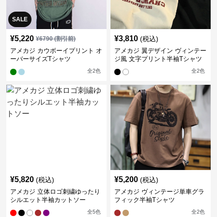
SALE
¥
5,220
¥
3,810
(税込)
¥
6790
(割引前)
アメカジ カウボーイプリント オ
アメカジ 翼デザイン ヴィンテー
ーバーサイズTシャツ
ジ風 文字プリント半袖Tシャツ
全
2
色
全
2
色
¥
5,820
¥
5,200
(税込)
(税込)
アメカジ 立体ロゴ刺繍ゆったり
アメカジ ヴィンテージ単車グラ
シルエット半袖カットソー
フィック半袖Tシャツ
全
5
色
全
2
色