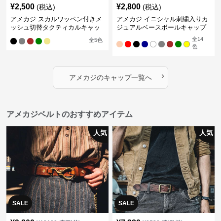
¥
2,500
¥
2,800
(税込)
(税込)
アメカジ スカルワッペン付きメ
アメカジ イニシャル刺繍入りカ
ッシュ切替タクティカルキャッ
ジュアルベースボールキャップ
プ
全
14
全
5
色
色
›
アメカジ
の
キャップ
一覧へ
アメカジベルトのおすすめアイテム
人気
人気
SALE
SALE