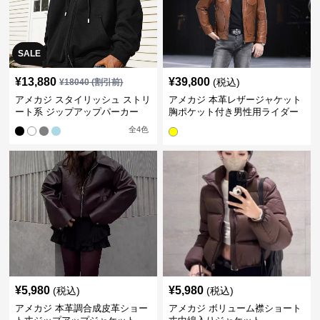
SALE
¥
13,880
¥
39,800
(税込)
¥
18040
(割引前)
アメカジ スタイリッシュ ストリ
アメカジ 本革レザージャケット
ート系 ジップアップパーカー
胸ポケット付き男性用ライダー
ス
全
4
色
¥
5,980
¥
5,980
(税込)
(税込)
アメカジ 本革調合成皮革ショー
アメカジ ボリューム襟ショート