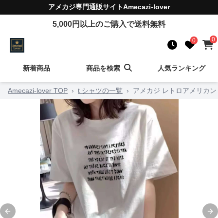
アメカジ
専門通販サイト
Amecazi-lover
5,000
円以上のご購入で送料無料
0
0
新着商品
商品を検索
人気ランキング
Amecazi-lover TOP
›
t シャツの一覧
›
アメカジ レトロアメリカン
Previous slide
Ne