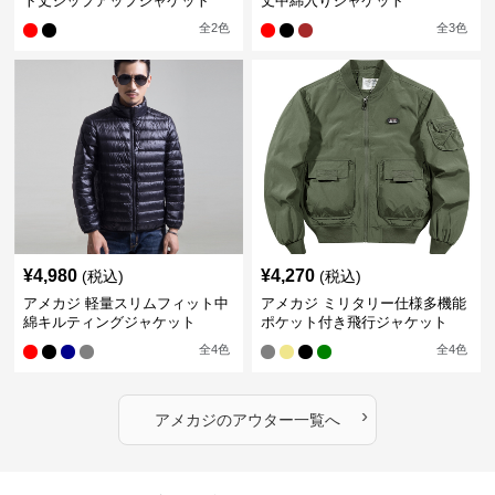
ト丈ジップアップジャケット
丈中綿入りジャケット
全
2
色
全
3
色
¥
4,980
¥
4,270
(税込)
(税込)
アメカジ 軽量スリムフィット中
アメカジ ミリタリー仕様多機能
綿キルティングジャケット
ポケット付き飛行ジャケット
全
4
色
全
4
色
›
アメカジ
の
アウター
一覧へ