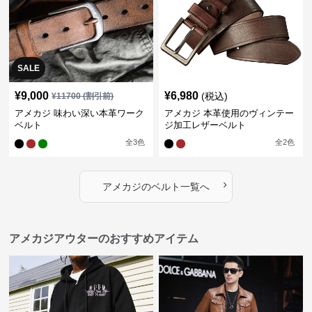
SALE
¥
9,000
¥
6,980
(税込)
¥
11700
(割引前)
アメカジ 味わい深い本革ワーク
アメカジ 本革使用のヴィンテー
ベルト
ジ加工レザーベルト
全
3
色
全
2
色
›
アメカジ
の
ベルト
一覧へ
アメカジアウターのおすすめアイテム