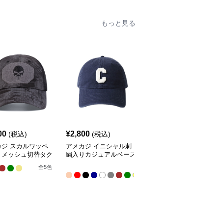
もっと見る
00
¥
2,800
¥
2,500
(税込)
(税込)
(税込)
カジ スカルワッペ
アメカジ イニシャル刺
アメカジ アール文字刺
きメッシュ切替タク
繍入りカジュアルベース
繍入りカジュアルベース
カルキャップ
ボールキャップ
ボールキャップ
全
全
7
全
5
色
14
色
色