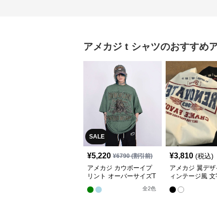
アメカジ
t シャツ
のおすすめ
SALE
¥
5,220
¥
3,810
(税込)
¥
6790
(割引前)
アメカジ カウボーイプ
アメカジ 翼デザ
リント オーバーサイズT
ィンテージ風 文
シャツ
ント半袖Tシャ
全
2
色