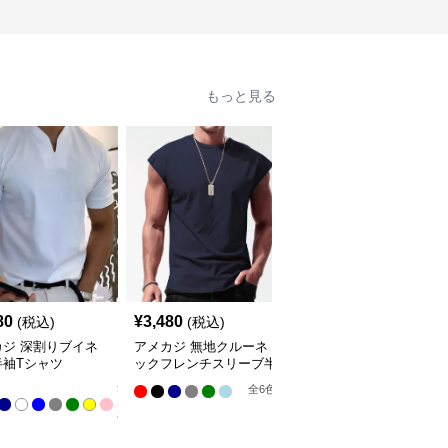
もっと見る
80
¥
3,480
¥
2,980
(税込)
(税込)
(税込)
カジ 深割りブイネ
アメカジ 無地クルーネ
アメカジ 星条旗ヴィン
半袖Tシャツ
ックフレンチスリーブ半
テージ加工 半袖丸首シ
袖Tシャツ
ャツ
全
全
6
色
全
3
色
11
色