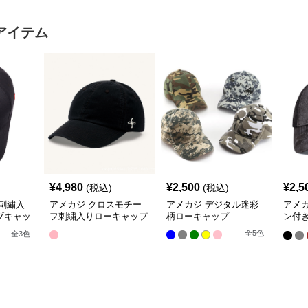
アイテム
¥
4,980
¥
2,500
¥
2,5
(税込)
(税込)
刺繍入
アメカジ クロスモチー
アメカジ デジタル迷彩
アメ
ブキャッ
フ刺繍入りローキャップ
柄ローキャップ
ン付
ティ
全
5
色
全
3
色