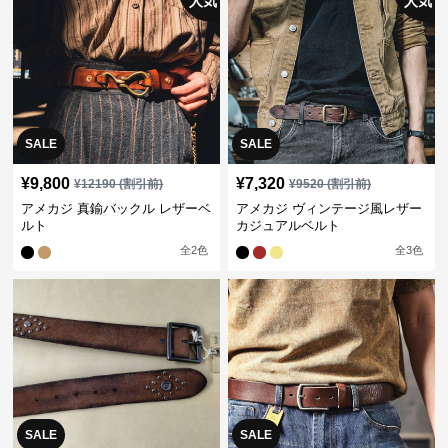
人気
人気
SALE
SALE
¥
9,800
¥
7,320
¥
12190
(割引前)
¥
9520
(割引前)
アメカジ 真鍮バックル レザーベ
アメカジ ヴィンテージ風レザー
ルト
カジュアルベルト
全
2
色
全
3
色
SALE
SALE