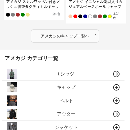
アメカジ スカルワッペン付きメ
アメカジ イニシャル刺繍入りカ
ッシュ切替タクティカルキャッ
ジュアルベースボールキャップ
プ
全
14
全
5
色
色
›
アメカジ
の
キャップ
一覧へ
アメカジ カテゴリ一覧
t シャツ
キャップ
ベルト
アウター
ジャケット