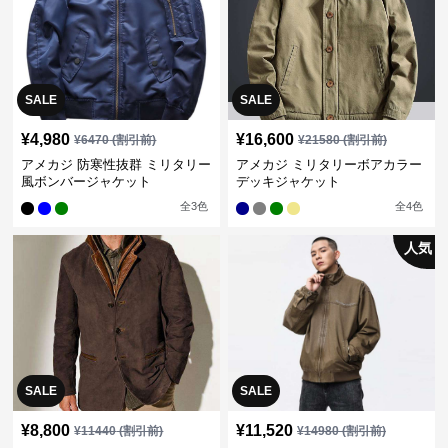
SALE
SALE
¥
4,980
¥
16,600
¥
6470
(割引前)
¥
21580
(割引前)
アメカジ 防寒性抜群 ミリタリー
アメカジ ミリタリーボアカラー
風ボンバージャケット
デッキジャケット
全
3
色
全
4
色
人気
SALE
SALE
¥
8,800
¥
11,520
¥
11440
(割引前)
¥
14980
(割引前)