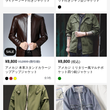
ライナーフード付きジャケット
ット付きシャツ型ジャケット
SALE
¥
8,800
¥
8,800
(税込)
¥
12800
(割引前)
アメカジ 本革スタンドカラージ
アメカジ ミリタリー風マルチポ
ップアップジャケット
ケット四つ釦ジャケット
全
3
色