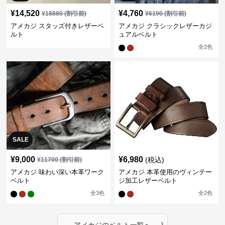
¥
14,520
¥
4,760
¥
18880
(割引前)
¥
6190
(割引前)
アメカジ スタッズ付きレザーベ
アメカジ クラシックレザーカジ
ルト
ュアルベルト
全
2
色
SALE
¥
9,000
¥
6,980
(税込)
¥
11700
(割引前)
アメカジ 味わい深い本革ワーク
アメカジ 本革使用のヴィンテー
ベルト
ジ加工レザーベルト
全
3
色
全
2
色
›