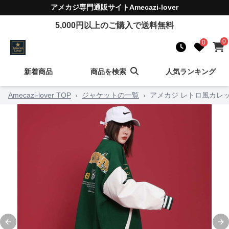
アメカジ
専門通販サイト
Amecazi-lover
5,000
円以上のご購入で送料無料
0
0
新着商品
商品を検索
人気ランキング
Amecazi-lover TOP
›
ジャケットの一覧
›
アメカジ レトロ風カレ
Previous slide
Ne