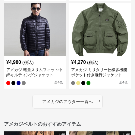
¥
4,980
¥
4,270
(税込)
(税込)
アメカジ 軽量スリムフィット中
アメカジ ミリタリー仕様多機能
綿キルティングジャケット
ポケット付き飛行ジャケット
全
4
色
全
4
色
›
アメカジ
の
アウター
一覧へ
アメカジベルトのおすすめアイテム