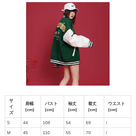
サ
肩幅
バスト
袖丈
着丈
ウエスト
イ
(cm)
(cm)
(cm)
(cm)
(cm)
ズ
S
44
108
54
69
/
M
45
110
55
70
/