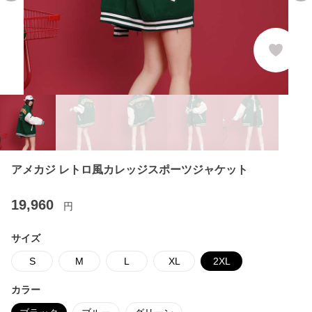
アメカジ レトロ風カレッジスポーツジャケット
19,960
円
サイズ
S
M
L
XL
2XL
カラー