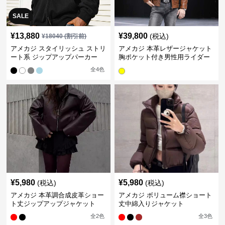
SALE
¥
13,880
¥
39,800
(税込)
¥
18040
(割引前)
アメカジ スタイリッシュ ストリ
アメカジ 本革レザージャケット
ート系 ジップアップパーカー
胸ポケット付き男性用ライダー
ス
全
4
色
¥
5,980
¥
5,980
(税込)
(税込)
アメカジ 本革調合成皮革ショー
アメカジ ボリューム襟ショート
ト丈ジップアップジャケット
丈中綿入りジャケット
全
2
色
全
3
色