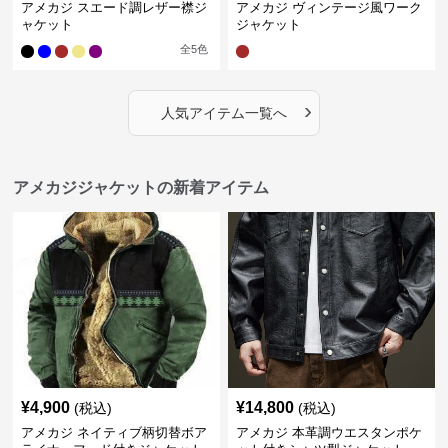
アメカジ スエード調レザー襟ジ
アメカジ ヴィンテージ風ワーク
ャケット
ジャケット
全
5
色
›
人気アイテム一覧へ
アメカジジャケットの新着アイテム
¥
4,900
¥
14,800
(税込)
(税込)
アメカジ ネイティブ柄切替ボア
アメカジ 本革調ウエスタンポケ