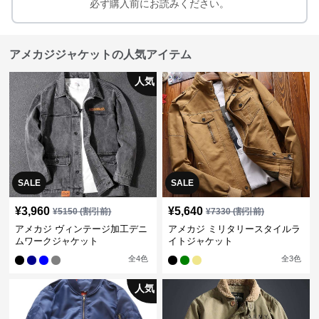
必ず購入前にお読みください。
アメカジジャケットの人気アイテム
人気
SALE
SALE
¥
3,960
¥
5,640
¥
5150
(割引前)
¥
7330
(割引前)
アメカジ ヴィンテージ加工デニ
アメカジ ミリタリースタイルラ
ムワークジャケット
イトジャケット
全
4
色
全
3
色
人気