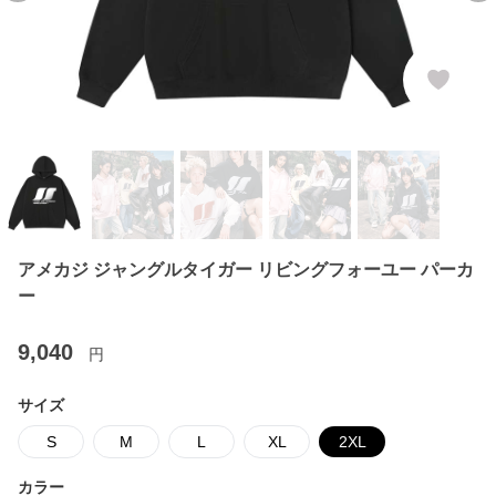
アメカジ ジャングルタイガー リビングフォーユー パーカ
ー
9,040
円
サイズ
S
M
L
XL
2XL
カラー