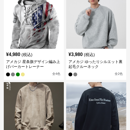
¥
4,980
¥
3,980
(税込)
(税込)
アメカジ 星条旗デザイン編み上
アメカジ ゆったりシルエット裏
げパーカートレーナー
起毛クルーネック
全
4
色
全
2
色