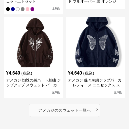
ェット上下セット
ド プルオーバー 黒 オレンジ
全
6
色
¥
4,640
¥
4,640
(税込)
(税込)
アメカジ 蜘蛛の巣ハート刺繍 ジ
アメカジ 蝶々刺繍ジップパーカ
ップアップ スウェット パーカー
ー レディース ユニセックス ス
ユニセックス
ウェット
全
8
色
全
8
色
›
アメカジ
の
スウェット
一覧へ