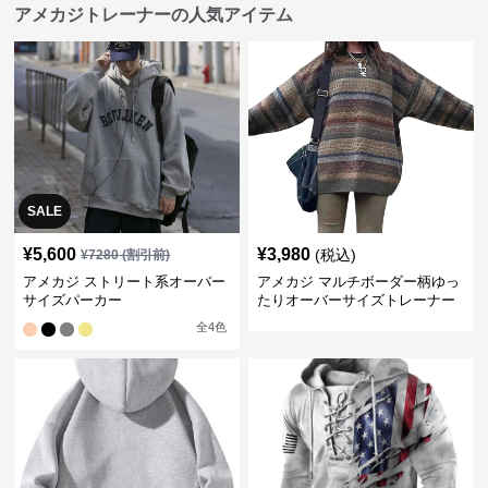
アメカジトレーナーの人気アイテム
SALE
¥
5,600
¥
3,980
(税込)
¥
7280
(割引前)
アメカジ ストリート系オーバー
アメカジ マルチボーダー柄ゆっ
サイズパーカー
たりオーバーサイズトレーナー
全
4
色