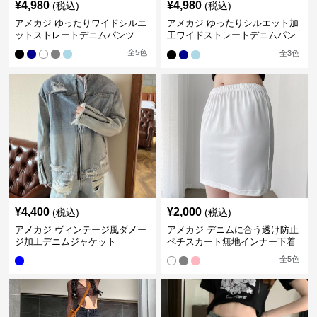
¥
4,980
¥
4,980
(税込)
(税込)
アメカジ ゆったりワイドシルエ
アメカジ ゆったりシルエット加
ットストレートデニムパンツ
工ワイドストレートデニムパン
ツ
全
5
色
全
3
色
¥
4,400
¥
2,000
(税込)
(税込)
アメカジ ヴィンテージ風ダメー
アメカジ デニムに合う透け防止
ジ加工デニムジャケット
ペチスカート無地インナー下着
全
5
色