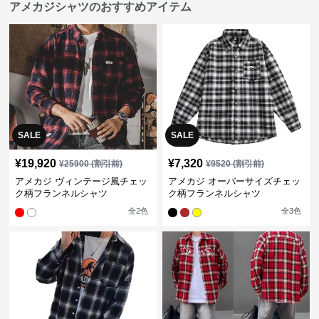
アメカジシャツのおすすめアイテム
SALE
SALE
¥
19,920
¥
7,320
¥
25900
(割引前)
¥
9520
(割引前)
アメカジ ヴィンテージ風チェッ
アメカジ オーバーサイズチェッ
ク柄フランネルシャツ
ク柄フランネルシャツ
全
2
色
全
3
色