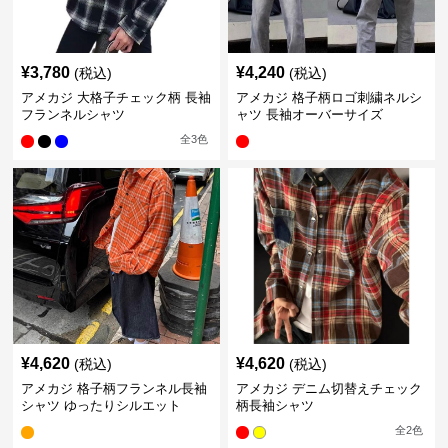
¥
3,780
¥
4,240
(税込)
(税込)
アメカジ 大格子チェック柄 長袖
アメカジ 格子柄ロゴ刺繍ネルシ
フランネルシャツ
ャツ 長袖オーバーサイズ
全
3
色
¥
4,620
¥
4,620
(税込)
(税込)
アメカジ 格子柄フランネル長袖
アメカジ デニム切替えチェック
シャツ ゆったりシルエット
柄長袖シャツ
全
2
色