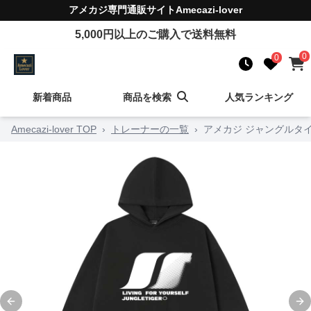
アメカジ
専門通販サイト
Amecazi-lover
5,000
円以上のご購入で送料無料
0
0
新着商品
商品を検索
人気ランキング
Amecazi-lover TOP
›
トレーナーの一覧
›
アメカジ ジャングルタ
Previous slide
Ne