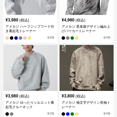
¥
3,980
¥
4,980
(税込)
(税込)
アメカジ ハーフジップフード付
アメカジ 星条旗デザイン編み上
き裏起毛トレーナー
げパーカートレーナー
全
6
色
全
4
色
¥
3,980
¥
3,800
(税込)
(税込)
アメカジ ゆったりシルエット裏
アメカジ 袖文字デザイン長袖ト
起毛クルーネック
レーナー
全
2
色
全
4
色