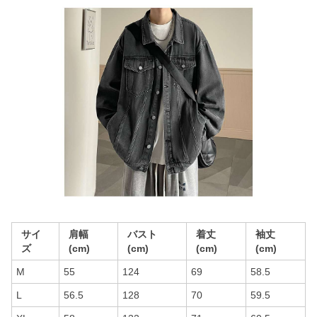
サイ
肩幅
バスト
着丈
袖丈
ズ
(cm)
(cm)
(cm)
(cm)
M
55
124
69
58.5
L
56.5
128
70
59.5