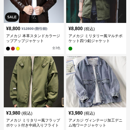
SALE
¥
8,800
¥
8,800
(税込)
¥
12800
(割引前)
アメカジ 本革スタンドカラージ
アメカジ ミリタリー風マルチポ
ップアップジャケット
ケット四つ釦ジャケット
全
3
色
¥
3,980
¥
3,980
(税込)
(税込)
アメカジ ミリタリー風フラップ
アメカジ ヴィンテージ加工デニ
ポケット付き中綿入りフライト
ム地ワークジャケット