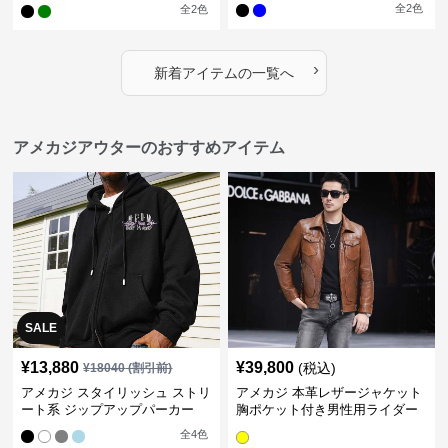
ジャケット
全
2
色
全
2
色
›
新着アイテムの一覧へ
アメカジアウターのおすすめアイテム
SALE
¥
13,880
¥
39,800
(税込)
¥
18040
(割引前)
アメカジ スタイリッシュ ストリ
アメカジ 本革レザージャケット
ート系 ジップアップパーカー
胸ポケット付き男性用ライダー
ス
全
4
色