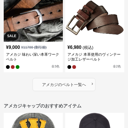
SALE
¥
9,000
¥
6,980
(税込)
¥
11700
(割引前)
アメカジ 味わい深い本革ワーク
アメカジ 本革使用のヴィンテー
ベルト
ジ加工レザーベルト
全
3
色
全
2
色
›
アメカジ
の
ベルト
一覧へ
アメカジキャップのおすすめアイテム