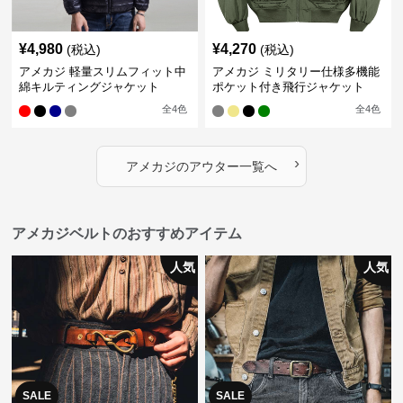
¥
4,980
¥
4,270
(税込)
(税込)
アメカジ 軽量スリムフィット中
アメカジ ミリタリー仕様多機能
綿キルティングジャケット
ポケット付き飛行ジャケット
全
4
色
全
4
色
›
アメカジ
の
アウター
一覧へ
アメカジベルトのおすすめアイテム
人気
人気
SALE
SALE