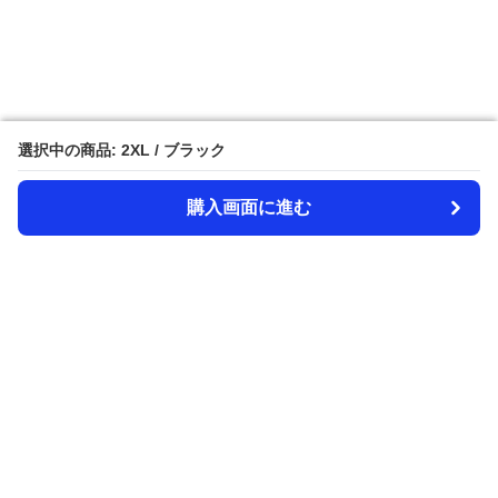
選択中の商品: 2XL / ブラック
選択中の商品: 2XL / ブラック
購入画面に進む
購入画面に進む
Amecazi-lover
について