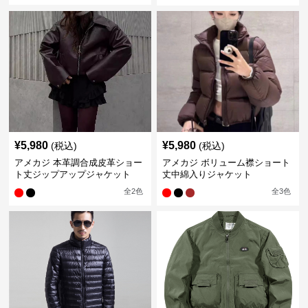
¥
5,980
¥
5,980
(税込)
(税込)
アメカジ 本革調合成皮革ショー
アメカジ ボリューム襟ショート
ト丈ジップアップジャケット
丈中綿入りジャケット
全
2
色
全
3
色