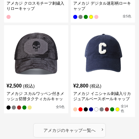
アメカジ クロスモチーフ刺繍入
アメカジ デジタル迷彩柄ローキ
りローキャップ
ャップ
全
5
色
¥
2,500
¥
2,800
(税込)
(税込)
アメカジ スカルワッペン付きメ
アメカジ イニシャル刺繍入りカ
ッシュ切替タクティカルキャッ
ジュアルベースボールキャップ
プ
全
14
全
5
色
色
›
アメカジ
の
キャップ
一覧へ