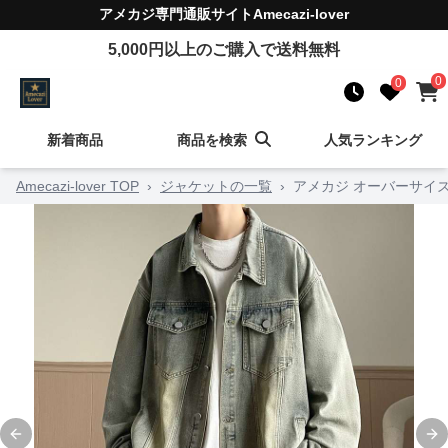
アメカジ
専門通販サイト
Amecazi-lover
5,000
円以上のご購入で送料無料
0
0
新着商品
商品を検索
人気ランキング
Amecazi-lover TOP
›
ジャケットの一覧
›
アメカジ オーバーサイ
Previous slide
Ne