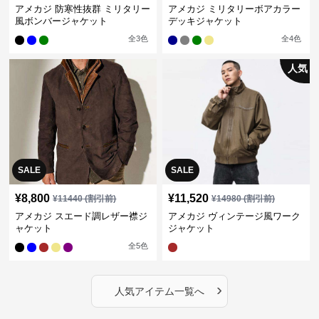
アメカジ 防寒性抜群 ミリタリー
アメカジ ミリタリーボアカラー
風ボンバージャケット
デッキジャケット
全
3
色
全
4
色
人気
SALE
SALE
¥
8,800
¥
11,520
¥
11440
(割引前)
¥
14980
(割引前)
アメカジ スエード調レザー襟ジ
アメカジ ヴィンテージ風ワーク
ャケット
ジャケット
全
5
色
›
人気アイテム一覧へ