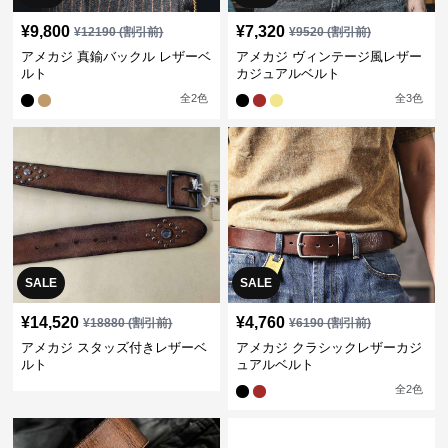
¥
9,800
¥
7,320
¥
12190
(割引前)
¥
9520
(割引前)
アメカジ 真鍮バックル レザーベ
アメカジ ヴィンテージ風レザー
ルト
カジュアルベルト
全
2
色
全
3
色
SALE
SALE
¥
14,520
¥
4,760
¥
18880
(割引前)
¥
6190
(割引前)
アメカジ スタッズ付きレザーベ
アメカジ クラシックレザーカジ
ルト
ュアルベルト
全
2
色