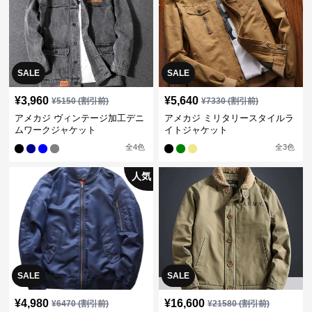
SALE
SALE
¥
3,960
¥
5,640
¥
5150
(割引前)
¥
7330
(割引前)
アメカジ ヴィンテージ加工デニ
アメカジ ミリタリースタイルラ
ムワークジャケット
イトジャケット
全
4
色
全
3
色
人気
SALE
SALE
¥
4,980
¥
16,600
¥
6470
(割引前)
¥
21580
(割引前)