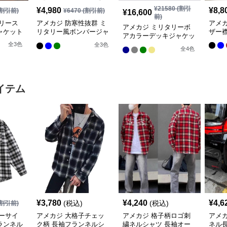
¥
21580
(割引
¥
4,980
¥
8,8
割引前)
¥
6470
(割引前)
¥
16,600
前)
リース
アメカジ 防寒性抜群 ミ
アメ
アメカジ ミリタリーボ
ャケット
リタリー風ボンバージャ
ザー
アカラーデッキジャケッ
ケット
ト
全
3
色
全
3
色
全
4
色
イテム
¥
3,780
¥
4,240
¥
4,6
(税込)
(税込)
割引前)
ーサイ
アメカジ 大格子チェッ
アメカジ 格子柄ロゴ刺
アメ
ランネル
ク柄 長袖フランネルシ
繍ネルシャツ 長袖オー
ネル