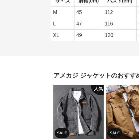
サイズ
肩幅(cm)
バスト(cm)
M
45
112
L
47
116
XL
49
120
アメカジ
ジャケット
のおすす
人気
SALE
SALE