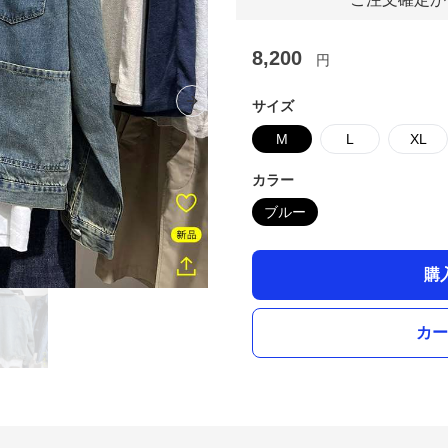
8,200
円
サイズ
Next slide
M
L
XL
カラー
ブルー
購
カー