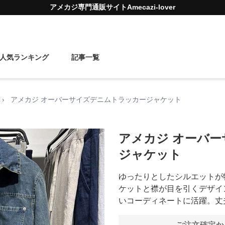
アメカジ
専門通販サイト
Amecazi-lover
人気ランキング
記事一覧
›
アメカジ オーバーサイズデニムトラッカージャケット
アメカジ オーバ
ジャケット
ゆったりとしたシルエットが
ケットと襟が目を引くデザイ
いコーディネートに活躍。丈
ご注文確定か