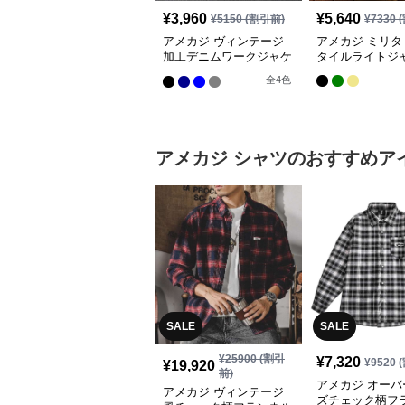
¥
3,960
¥
5,640
¥
5150
(割引前)
¥
7330
(
アメカジ ヴィンテージ
アメカジ ミリタ
加工デニムワークジャケ
タイルライトジ
ット
全
4
色
アメカジ
シャツ
のおすすめア
SALE
SALE
¥
25900
(割引
¥
7,320
¥
9520
(
¥
19,920
前)
アメカジ オーバ
アメカジ ヴィンテージ
ズチェック柄フ