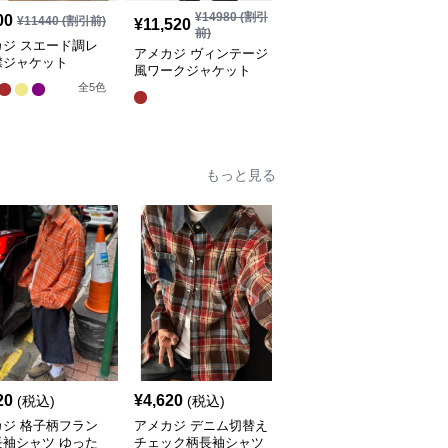
¥
14980
(割引
¥
13180
(割引
00
¥
11440
(割引前)
¥
11,520
¥
10,140
前)
前)
カジ スエード調レ
アメカジ ヴィンテージ
アメカジ 多機能アウト
襟ジャケット
風ワークジャケット
ドアフィールドジャケッ
ト
全
5
色
全
3
色
もっと見る
20
¥
4,620
¥
5,440
(税込)
(税込)
(税込)
カジ 格子柄フラン
アメカジ デニム切替え
アメカジ 格子柄半袖ゆ
長袖シャツ ゆった
チェック柄長袖シャツ
ったりチェックシャツ