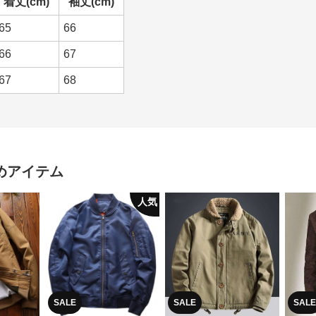
着丈(cm)
袖丈(cm)
65
66
66
67
67
68
めアイテム
人気
SALE
SALE
SALE