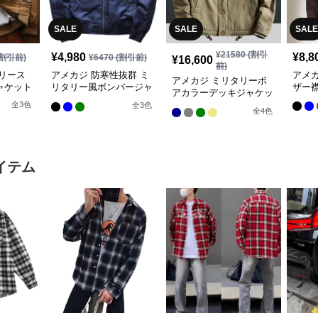
SALE
SALE
SALE
¥
21580
(割引
¥
4,980
¥
8,8
割引前)
¥
6470
(割引前)
¥
16,600
前)
リース
アメカジ 防寒性抜群 ミ
アメ
アメカジ ミリタリーボ
ャケット
リタリー風ボンバージャ
ザー
アカラーデッキジャケッ
ケット
ト
全
3
色
全
3
色
全
4
色
イテム