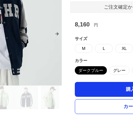
ご注文確定か
8,160
円
Next slide
サイズ
M
L
XL
カラー
ダークブルー
グレー
購
カー