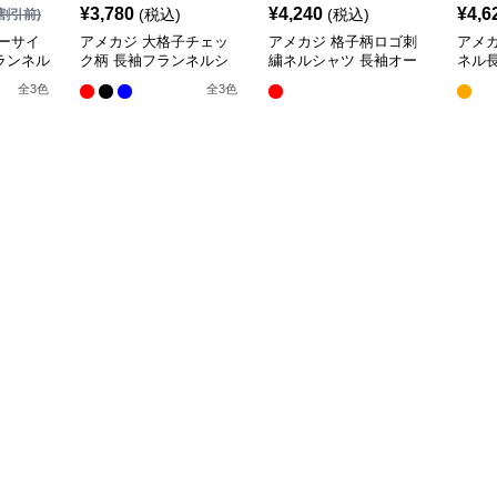
¥
3,780
¥
4,240
¥
4,6
(税込)
(税込)
割引前)
ーサイ
アメカジ 大格子チェッ
アメカジ 格子柄ロゴ刺
アメ
ランネル
ク柄 長袖フランネルシ
繍ネルシャツ 長袖オー
ネル
ャツ
バーサイズ
りシ
全
3
色
全
3
色