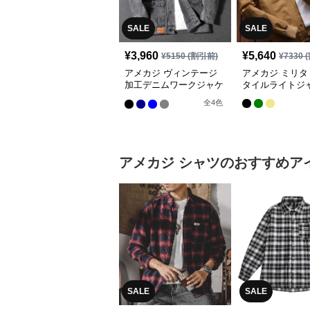
SALE
SALE
¥
3,960
¥
5,640
¥
5150
(割引前)
¥
7330
(
アメカジ ヴィンテージ
アメカジ ミリタ
加工デニムワークジャケ
タイルライトジ
ット
全
4
色
アメカジ
シャツ
のおすすめア
SALE
SALE