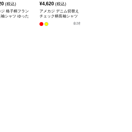
20
¥
4,620
¥
5,440
(税込)
(税込)
(税込)
カジ 格子柄フラン
アメカジ デニム切替え
アメカジ 格子柄半袖ゆ
長袖シャツ ゆった
チェック柄長袖シャツ
ったりチェックシャツ
ルエット
全
2
色