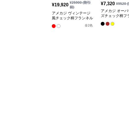
¥
25900
(割引
¥
7,320
¥
9520
(
¥
19,920
前)
アメカジ オーバ
アメカジ ヴィンテージ
ズチェック柄フ
風チェック柄フランネル
シャツ
シャツ
全
2
色