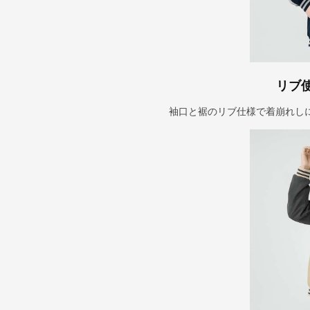
リブ
袖口と裾のリブ仕様で着崩れし