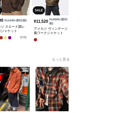
SALE
SALE
¥
14980
(割引
¥
13180
(割引
00
¥
11440
(割引前)
¥
11,520
¥
10,140
前)
前)
カジ スエード調レ
アメカジ ヴィンテージ
アメカジ 多機能アウト
襟ジャケット
風ワークジャケット
ドアフィールドジャケッ
ト
全
5
色
全
3
色
もっと見る