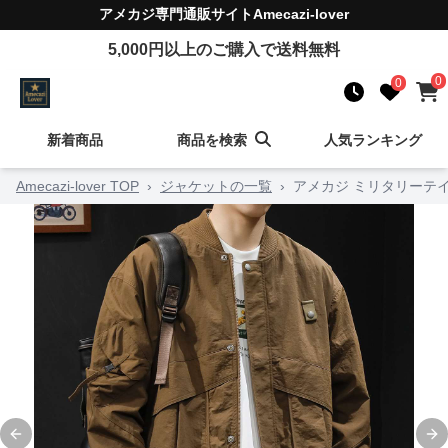
アメカジ
専門通販サイト
Amecazi-lover
5,000
円以上のご購入で送料無料
0
0
新着商品
商品を検索
人気ランキング
Amecazi-lover TOP
›
ジャケットの一覧
›
アメカジ ミリタリーテ
Previous slide
Ne