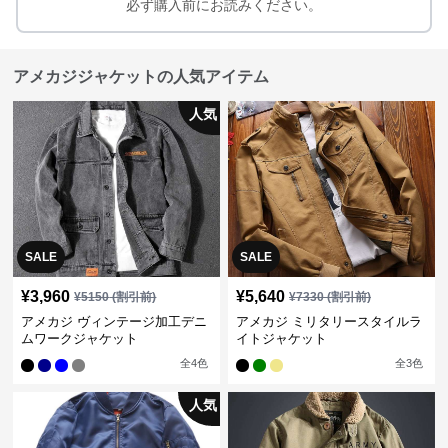
必ず購入前にお読みください。
アメカジジャケットの人気アイテム
人気
SALE
SALE
¥
3,960
¥
5,640
¥
5150
(割引前)
¥
7330
(割引前)
アメカジ ヴィンテージ加工デニ
アメカジ ミリタリースタイルラ
ムワークジャケット
イトジャケット
全
4
色
全
3
色
人気