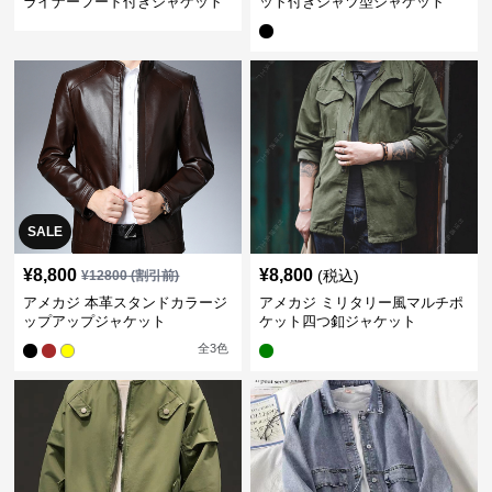
ライナーフード付きジャケット
ット付きシャツ型ジャケット
SALE
¥
8,800
¥
8,800
(税込)
¥
12800
(割引前)
アメカジ 本革スタンドカラージ
アメカジ ミリタリー風マルチポ
ップアップジャケット
ケット四つ釦ジャケット
全
3
色