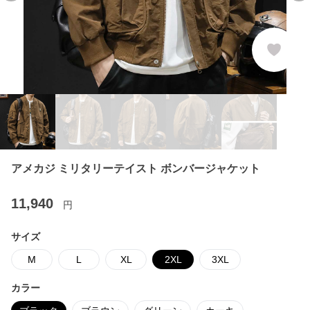
アメカジ ミリタリーテイスト ボンバージャケット
11,940
円
サイズ
M
L
XL
2XL
3XL
カラー