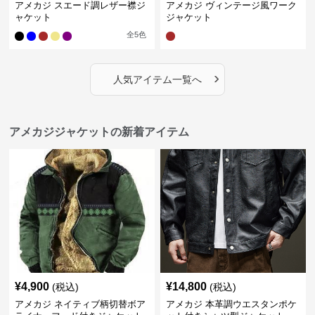
アメカジ スエード調レザー襟ジ
アメカジ ヴィンテージ風ワーク
ャケット
ジャケット
全
5
色
›
人気アイテム一覧へ
アメカジジャケットの新着アイテム
¥
4,900
¥
14,800
(税込)
(税込)
アメカジ ネイティブ柄切替ボア
アメカジ 本革調ウエスタンポケ