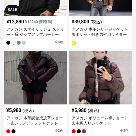
SALE
¥
13,880
¥
39,800
(税込)
¥
18040
(割引前)
アメカジ スタイリッシュ ストリ
アメカジ 本革レザージャケット
ート系 ジップアップパーカー
胸ポケット付き男性用ライダー
ス
全
4
色
¥
5,980
¥
5,980
(税込)
(税込)
アメカジ 本革調合成皮革ショー
アメカジ ボリューム襟ショート
ト丈ジップアップジャケット
丈中綿入りジャケット
全
2
色
全
3
色