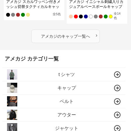
アメカジ スカルワッペン付きメ
アメカジ イニシャル刺繍入りカ
ッシュ切替タクティカルキャッ
ジュアルベースボールキャップ
プ
全
14
全
5
色
色
›
アメカジ
の
キャップ
一覧へ
アメカジ カテゴリ一覧
t シャツ
キャップ
ベルト
アウター
ジャケット