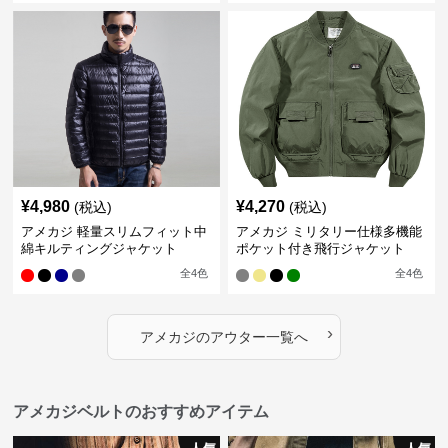
¥
4,980
¥
4,270
(税込)
(税込)
アメカジ 軽量スリムフィット中
アメカジ ミリタリー仕様多機能
綿キルティングジャケット
ポケット付き飛行ジャケット
全
4
色
全
4
色
›
アメカジ
の
アウター
一覧へ
アメカジベルトのおすすめアイテム