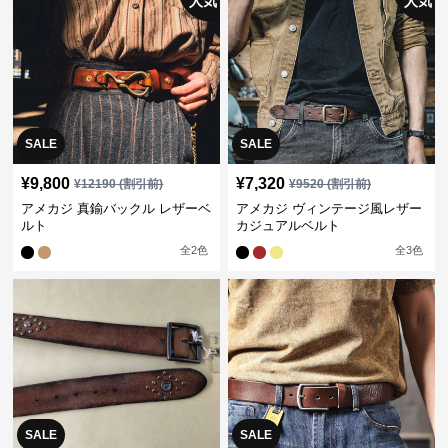
人気
人気
SALE
SALE
¥
9,800
¥
7,320
¥
12190
(割引前)
¥
9520
(割引前)
アメカジ 真鍮バックル レザーベ
アメカジ ヴィンテージ風レザー
ルト
カジュアルベルト
全
2
色
全
3
色
SALE
SALE