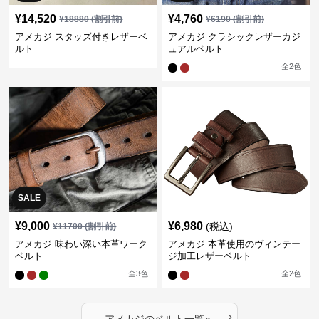
¥
14,520
¥
4,760
¥
18880
(割引前)
¥
6190
(割引前)
アメカジ スタッズ付きレザーベ
アメカジ クラシックレザーカジ
ルト
ュアルベルト
全
2
色
SALE
¥
9,000
¥
6,980
(税込)
¥
11700
(割引前)
アメカジ 味わい深い本革ワーク
アメカジ 本革使用のヴィンテー
ベルト
ジ加工レザーベルト
全
3
色
全
2
色
›