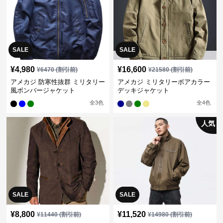
SALE
SALE
¥
4,980
¥
16,600
¥
6470
(割引前)
¥
21580
(割引前)
アメカジ 防寒性抜群 ミリタリー
アメカジ ミリタリーボアカラー
風ボンバージャケット
デッキジャケット
全
3
色
全
4
色
人気
SALE
SALE
¥
8,800
¥
11,520
¥
11440
(割引前)
¥
14980
(割引前)