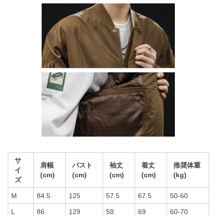
サ
肩幅
バスト
袖丈
着丈
推奨体重
イ
(cm)
(cm)
(cm)
(cm)
(kg)
ズ
M
84.5
125
57.5
67.5
50-60
L
86
129
58
69
60-70