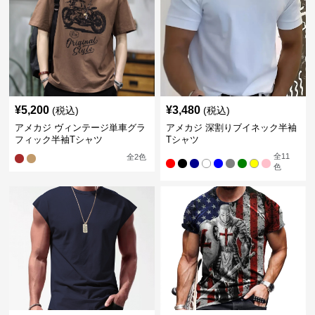
¥
5,200
¥
3,480
(税込)
(税込)
アメカジ ヴィンテージ単車グラ
アメカジ 深割りブイネック半袖
フィック半袖Tシャツ
Tシャツ
全
11
全
2
色
色