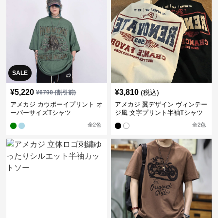
SALE
¥
5,220
¥
3,810
(税込)
¥
6790
(割引前)
アメカジ カウボーイプリント オ
アメカジ 翼デザイン ヴィンテー
ーバーサイズTシャツ
ジ風 文字プリント半袖Tシャツ
全
2
色
全
2
色