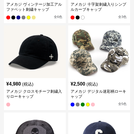
アメカジ ヴィンテージ加工アル
アメカジ 十字架刺繍入りシンプ
ファベット刺繍キャップ
ルカーブキャップ
全
6
色
全
3
色
¥
4,980
¥
2,500
(税込)
(税込)
アメカジ クロスモチーフ刺繍入
アメカジ デジタル迷彩柄ローキ
りローキャップ
ャップ
全
5
色