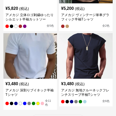
¥
5,820
¥
5,200
(税込)
(税込)
アメカジ 立体ロゴ刺繍ゆったり
アメカジ ヴィンテージ単車グラ
シルエット半袖カットソー
フィック半袖Tシャツ
全
5
色
全
2
色
¥
3,480
¥
3,480
(税込)
(税込)
アメカジ 深割りブイネック半袖
アメカジ 無地クルーネックフレ
Tシャツ
ンチスリーブ半袖Tシャツ
全
11
全
6
色
色