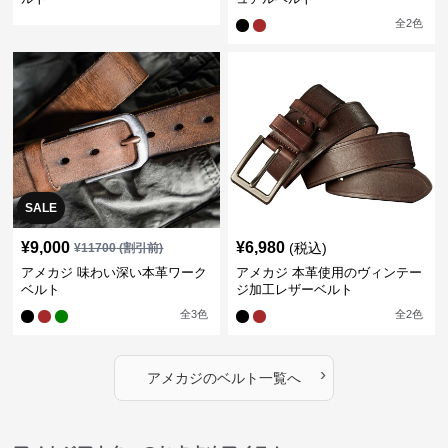
全
2
色
SALE
¥
9,000
¥
6,980
(税込)
¥
11700
(割引前)
アメカジ 味わい深い本革ワーク
アメカジ 本革使用のヴィンテー
ベルト
ジ加工レザーベルト
全
3
色
全
2
色
›
アメカジ
の
ベルト
一覧へ