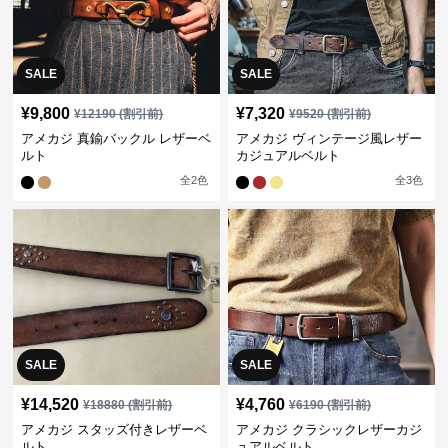
SALE
SALE
¥
9,800
¥
7,320
¥
12190
(割引前)
¥
9520
(割引前)
アメカジ 真鍮バックル レザーベ
アメカジ ヴィンテージ風レザー
ルト
カジュアルベルト
全
2
色
全
3
色
SALE
SALE
¥
14,520
¥
4,760
¥
18880
(割引前)
¥
6190
(割引前)
アメカジ スタッズ付きレザーベ
アメカジ クラシックレザーカジ
ルト
ュアルベルト