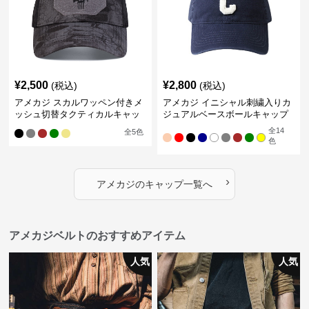
¥
2,500
¥
2,800
(税込)
(税込)
アメカジ スカルワッペン付きメ
アメカジ イニシャル刺繍入りカ
ッシュ切替タクティカルキャッ
ジュアルベースボールキャップ
プ
全
14
全
5
色
色
›
アメカジ
の
キャップ
一覧へ
アメカジベルトのおすすめアイテム
人気
人気