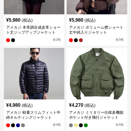
¥
5,980
¥
5,980
(税込)
(税込)
アメカジ 本革調合成皮革ショー
アメカジ ボリューム襟ショート
ト丈ジップアップジャケット
丈中綿入りジャケット
全
2
色
全
3
色
¥
4,980
¥
4,270
(税込)
(税込)
アメカジ 軽量スリムフィット中
アメカジ ミリタリー仕様多機能
綿キルティングジャケット
ポケット付き飛行ジャケット
全
4
色
全
4
色