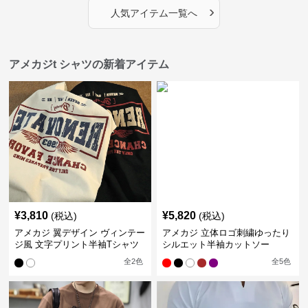
›
人気アイテム一覧へ
アメカジt シャツの新着アイテム
¥
3,810
¥
5,820
(税込)
(税込)
アメカジ 翼デザイン ヴィンテー
アメカジ 立体ロゴ刺繍ゆったり
ジ風 文字プリント半袖Tシャツ
シルエット半袖カットソー
全
2
色
全
5
色