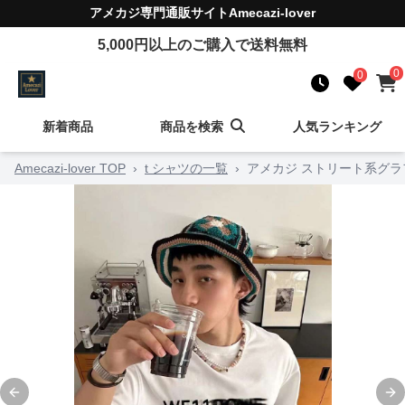
アメカジ
専門通販サイト
Amecazi-lover
5,000
円以上のご購入で送料無料
0
0
新着商品
商品を検索
人気ランキング
Amecazi-lover TOP
›
t シャツの一覧
›
アメカジ ストリート系グラ
Previous slide
Ne