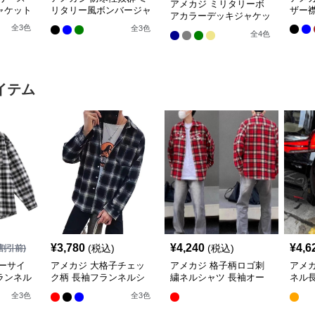
アメカジ ミリタリーボ
ャケット
リタリー風ボンバージャ
ザー
アカラーデッキジャケッ
ケット
ト
全
3
色
全
3
色
全
4
色
イテム
¥
3,780
¥
4,240
¥
4,6
(税込)
(税込)
割引前)
ーサイ
アメカジ 大格子チェッ
アメカジ 格子柄ロゴ刺
アメ
ランネル
ク柄 長袖フランネルシ
繍ネルシャツ 長袖オー
ネル
ャツ
バーサイズ
りシ
全
3
色
全
3
色