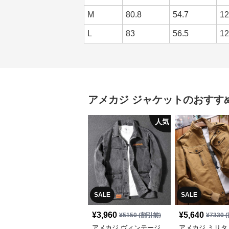
M
80.8
54.7
12
L
83
56.5
12
アメカジ
ジャケット
のおすす
人気
SALE
SALE
¥
3,960
¥
5,640
¥
5150
(割引前)
¥
7330
(
アメカジ ヴィンテージ
アメカジ ミリタ