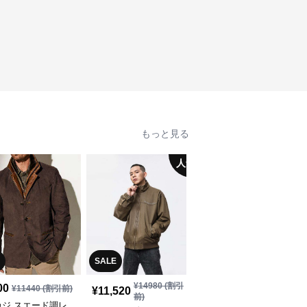
もっと見る
人気
SALE
SALE
¥
14980
(割引
¥
13180
(割引
00
¥
11440
(割引前)
¥
11,520
¥
10,140
前)
前)
カジ スエード調レ