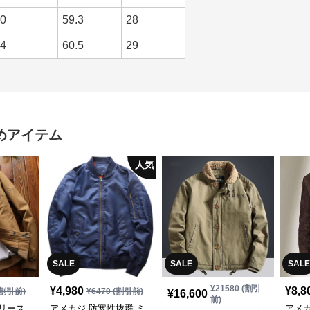
0
59.3
28
4
60.5
29
めアイテム
人気
SALE
SALE
SALE
¥
21580
(割引
¥
4,980
¥
8,8
割引前)
¥
6470
(割引前)
¥
16,600
前)
リース
アメカジ 防寒性抜群 ミ
アメ