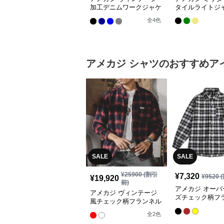
加工デニムワークジャケ
タイルライトジ
ット
全
4
色
アメカジ
シャツ
のおすすめア
SALE
SALE
¥
25900
(割引
¥
7,320
¥
9520
(
¥
19,920
前)
アメカジ オーバ
アメカジ ヴィンテージ
ズチェック柄フ
風チェック柄フランネル
シャツ
シャツ
全
2
色