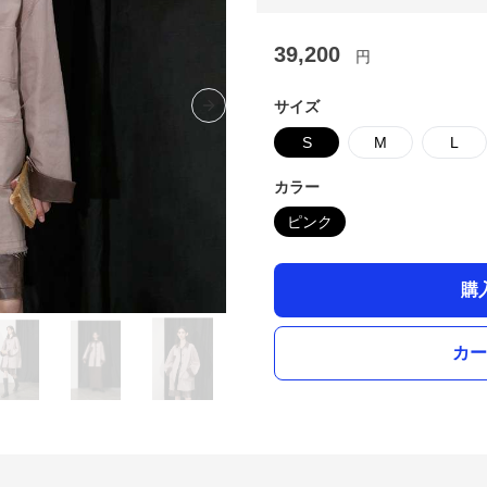
39,200
円
サイズ
Next slide
S
M
L
カラー
ピンク
購
カー