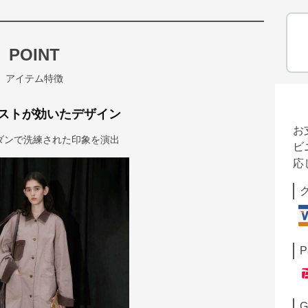
POINT
アイテム特徴
ストが効いたデザイン
お
ダンで洗練された印象を演出
ビ
応
P
G