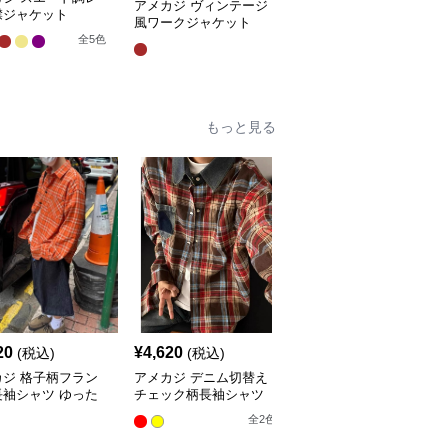
アメカジ ヴィンテージ
アメカジ 多機能アウト
襟ジャケット
風ワークジャケット
ドアフィールドジャケッ
ト
全
5
色
全
3
色
もっと見る
20
¥
4,620
¥
5,440
(税込)
(税込)
(税込)
カジ 格子柄フラン
アメカジ デニム切替え
アメカジ 格子柄半袖ゆ
長袖シャツ ゆった
チェック柄長袖シャツ
ったりチェックシャツ
ルエット
全
2
色