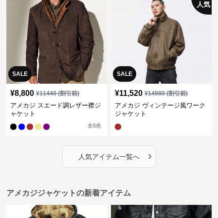
人気
SALE
SALE
¥
8,800
¥
11,520
¥
11440
(割引前)
¥
14980
(割引前)
アメカジ スエード調レザー襟ジ
アメカジ ヴィンテージ風ワーク
ャケット
ジャケット
全
5
色
›
人気アイテム一覧へ
アメカジジャケットの新着アイテム