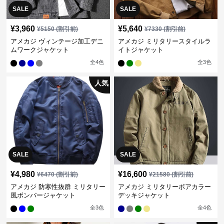
SALE
SALE
¥
3,960
¥
5,640
¥
5150
(割引前)
¥
7330
(割引前)
アメカジ ヴィンテージ加工デニ
アメカジ ミリタリースタイルラ
ムワークジャケット
イトジャケット
全
4
色
全
3
色
人気
SALE
SALE
¥
4,980
¥
16,600
¥
6470
(割引前)
¥
21580
(割引前)
アメカジ 防寒性抜群 ミリタリー
アメカジ ミリタリーボアカラー
風ボンバージャケット
デッキジャケット
全
3
色
全
4
色