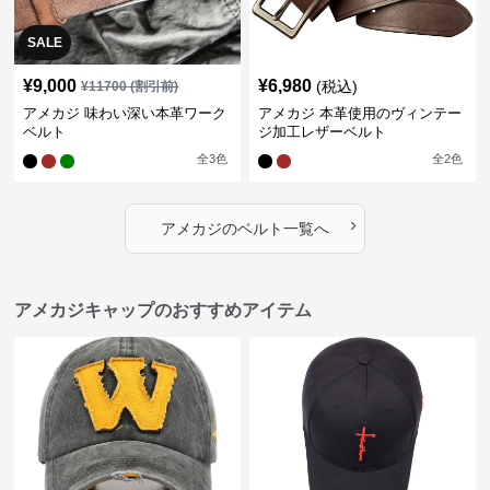
SALE
¥
9,000
¥
6,980
(税込)
¥
11700
(割引前)
アメカジ 味わい深い本革ワーク
アメカジ 本革使用のヴィンテー
ベルト
ジ加工レザーベルト
全
3
色
全
2
色
›
アメカジ
の
ベルト
一覧へ
アメカジキャップのおすすめアイテム