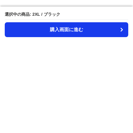
選択中の商品: 2XL / ブラック
選択中の商品: 2XL / ブラック
購入画面に進む
購入画面に進む
Amecazi-lover
について
利用規約