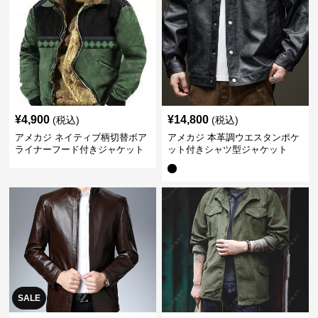
¥
4,900
¥
14,800
(税込)
(税込)
アメカジ ネイティブ柄切替ボア
アメカジ 本革調ウエスタンポケ
ライナーフード付きジャケット
ット付きシャツ型ジャケット
SALE