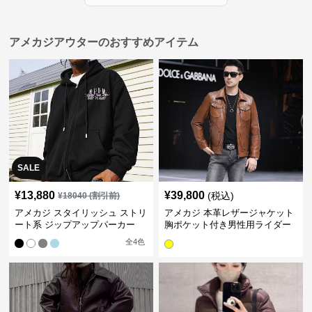
アメカジアウターのおすすめアイテム
SALE
¥
13,880
¥
39,800
(税込)
¥
18040
(割引前)
アメカジ スタイリッシュ ストリ
アメカジ 本革レザージャケット
ート系 ジップアップパーカー
胸ポケット付き男性用ライダー
ス
全
4
色