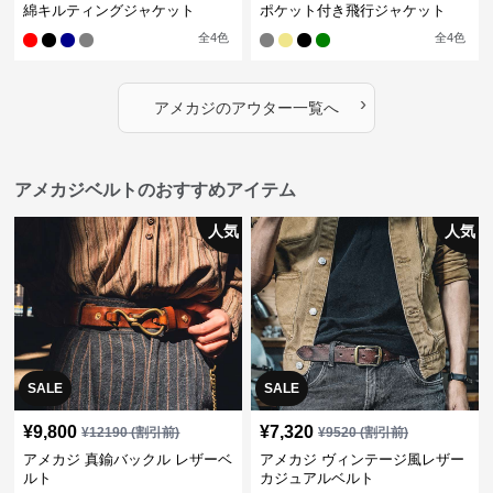
綿キルティングジャケット
ポケット付き飛行ジャケット
全
4
色
全
4
色
›
アメカジ
の
アウター
一覧へ
アメカジベルトのおすすめアイテム
人気
人気
SALE
SALE
¥
9,800
¥
7,320
¥
12190
(割引前)
¥
9520
(割引前)
アメカジ 真鍮バックル レザーベ
アメカジ ヴィンテージ風レザー
ルト
カジュアルベルト