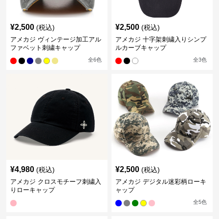
¥
2,500
¥
2,500
(税込)
(税込)
アメカジ ヴィンテージ加工アル
アメカジ 十字架刺繍入りシンプ
ファベット刺繍キャップ
ルカーブキャップ
全
6
色
全
3
色
¥
4,980
¥
2,500
(税込)
(税込)
アメカジ クロスモチーフ刺繍入
アメカジ デジタル迷彩柄ローキ
りローキャップ
ャップ
全
5
色