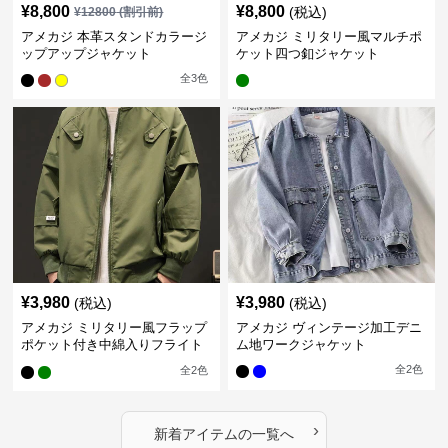
¥
8,800
¥
8,800
(税込)
¥
12800
(割引前)
アメカジ 本革スタンドカラージ
アメカジ ミリタリー風マルチポ
ップアップジャケット
ケット四つ釦ジャケット
全
3
色
¥
3,980
¥
3,980
(税込)
(税込)
アメカジ ミリタリー風フラップ
アメカジ ヴィンテージ加工デニ
ポケット付き中綿入りフライト
ム地ワークジャケット
ジャケット
全
2
色
全
2
色
›
新着アイテムの一覧へ