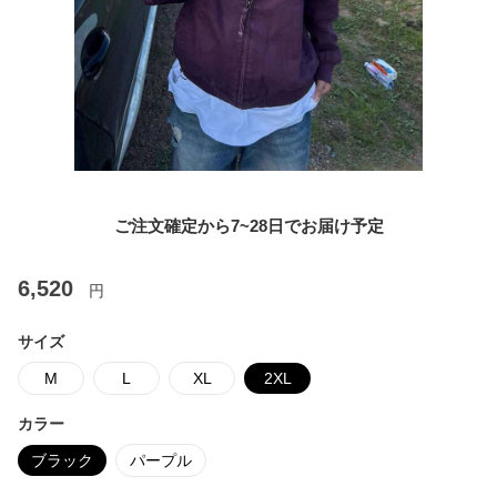
ご注文確定から7~28日でお届け予定
6,520
円
サイズ
M
L
XL
2XL
カラー
ブラック
パープル