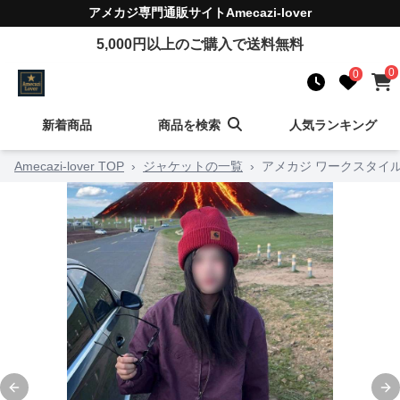
アメカジ
専門通販サイト
Amecazi-lover
5,000
円以上のご購入で送料無料
0
0
新着商品
商品を検索
人気ランキング
Amecazi-lover TOP
›
ジャケットの一覧
›
アメカジ ワークスタイ
Previous slide
Ne