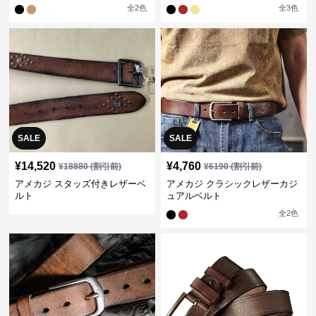
全
2
色
全
3
色
SALE
SALE
¥
14,520
¥
4,760
¥
18880
(割引前)
¥
6190
(割引前)
アメカジ スタッズ付きレザーベ
アメカジ クラシックレザーカジ
ルト
ュアルベルト
全
2
色