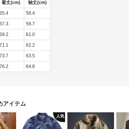
着丈(cm)
袖丈(cm)
65.4
58.4
67.3
59.7
69.2
61.0
71.1
62.2
73.7
63.5
76.2
64.8
めアイテム
人気