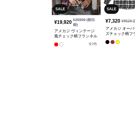
SALE
SALE
¥
25900
(割引
¥
7,320
¥
9520
(
¥
19,920
前)
アメカジ オーバ
アメカジ ヴィンテージ
ズチェック柄フ
風チェック柄フランネル
シャツ
シャツ
全
2
色