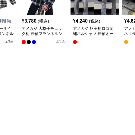
¥
3,780
¥
4,240
¥
4,6
(税込)
(税込)
割引前)
ーサイ
アメカジ 大格子チェッ
アメカジ 格子柄ロゴ刺
アメ
ランネル
ク柄 長袖フランネルシ
繍ネルシャツ 長袖オー
ネル
ャツ
バーサイズ
りシ
全
3
色
全
3
色