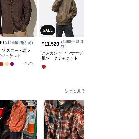
SALE
SALE
¥
14980
(割引
¥
13180
(割引
00
¥
11440
(割引前)
¥
11,520
¥
10,140
前)
前)
カジ スエード調レ
アメカジ ヴィンテージ
アメカジ 多機能アウト
襟ジャケット
風ワークジャケット
ドアフィールドジャケッ
ト
全
5
色
全
3
色
もっと見る