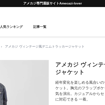
アメカジ
専門通販サイト
Amecazi-lover
人気ランキング
記事一覧
›
アメカジ ヴィンテージ風デニムトラッカージャケット
アメカジ ヴィン
ジャケット
経年変化を楽しめる風合いの
ケット。胸元のフラップポケ
気を演出。カジュアルからセ
に対応できる 一着。