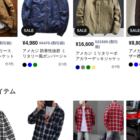
SALE
SALE
SALE
¥
21580
(割引
¥
4,980
¥
8,8
割引前)
¥
6470
(割引前)
¥
16,600
前)
リース
アメカジ 防寒性抜群 ミ
アメ
アメカジ ミリタリーボ
ャケット
リタリー風ボンバージャ
ザー
アカラーデッキジャケッ
ケット
ト
全
3
色
全
3
色
全
4
色
イテム