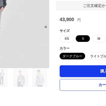
ご注文確定か
43,900
円
Next slide
サイズ
XS
S
M
カラー
ダークブルー
ライトブ
購
カー