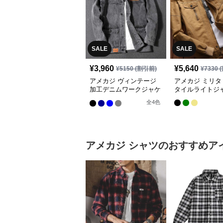
SALE
SALE
¥
3,960
¥
5,640
¥
5150
(割引前)
¥
7330
(
アメカジ ヴィンテージ
アメカジ ミリタ
加工デニムワークジャケ
タイルライトジ
ット
全
4
色
アメカジ
シャツ
のおすすめア