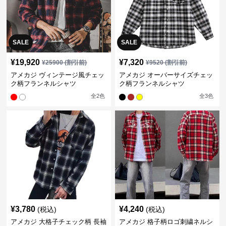
SALE
SALE
¥
19,920
¥
7,320
¥
25900
(割引前)
¥
9520
(割引前)
アメカジ ヴィンテージ風チェッ
アメカジ オーバーサイズチェッ
ク柄フランネルシャツ
ク柄フランネルシャツ
全
2
色
全
3
色
¥
3,780
¥
4,240
(税込)
(税込)
アメカジ 大格子チェック柄 長袖
アメカジ 格子柄ロゴ刺繍ネルシ