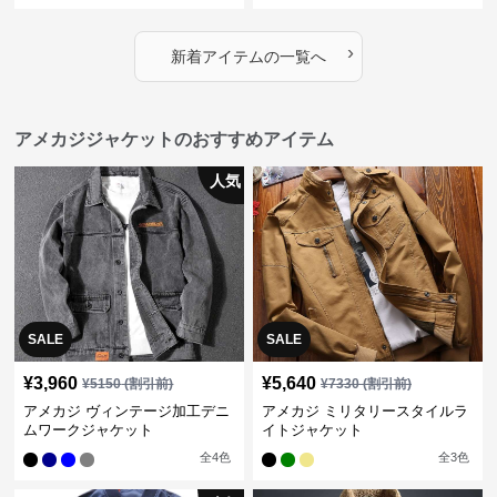
›
新着アイテムの一覧へ
アメカジジャケットのおすすめアイテム
人気
SALE
SALE
¥
3,960
¥
5,640
¥
5150
(割引前)
¥
7330
(割引前)
アメカジ ヴィンテージ加工デニ
アメカジ ミリタリースタイルラ
ムワークジャケット
イトジャケット
全
4
色
全
3
色