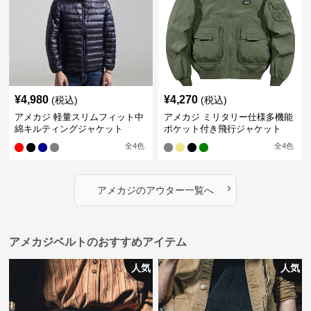
¥
4,980
¥
4,270
(税込)
(税込)
アメカジ 軽量スリムフィット中
アメカジ ミリタリー仕様多機能
綿キルティングジャケット
ポケット付き飛行ジャケット
全
4
色
全
4
色
›
アメカジ
の
アウター
一覧へ
アメカジベルトのおすすめアイテム
人気
人気