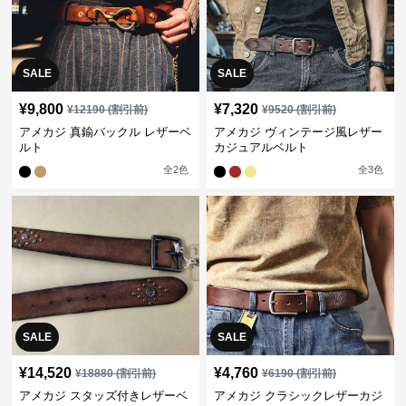
SALE
SALE
¥
9,800
¥
7,320
¥
12190
(割引前)
¥
9520
(割引前)
アメカジ 真鍮バックル レザーベ
アメカジ ヴィンテージ風レザー
ルト
カジュアルベルト
全
2
色
全
3
色
SALE
SALE
¥
14,520
¥
4,760
¥
18880
(割引前)
¥
6190
(割引前)
アメカジ スタッズ付きレザーベ
アメカジ クラシックレザーカジ