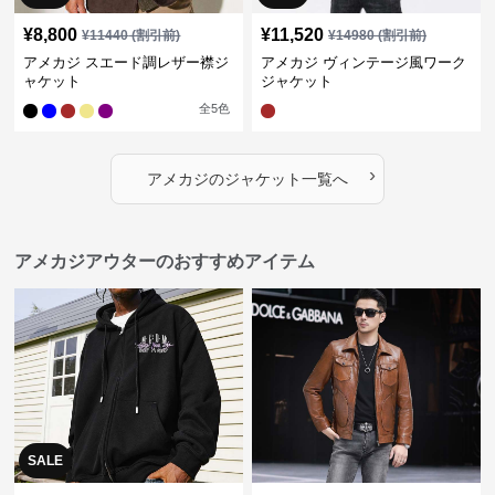
¥
8,800
¥
11,520
¥
11440
(割引前)
¥
14980
(割引前)
アメカジ スエード調レザー襟ジ
アメカジ ヴィンテージ風ワーク
ャケット
ジャケット
全
5
色
›
アメカジ
の
ジャケット
一覧へ
アメカジアウターのおすすめアイテム
SALE