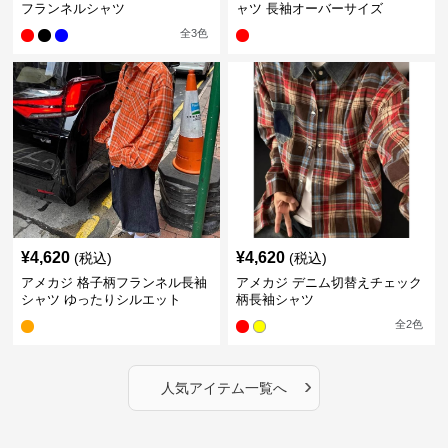
フランネルシャツ
ャツ 長袖オーバーサイズ
全
3
色
¥
4,620
¥
4,620
(税込)
(税込)
アメカジ 格子柄フランネル長袖
アメカジ デニム切替えチェック
シャツ ゆったりシルエット
柄長袖シャツ
全
2
色
›
人気アイテム一覧へ