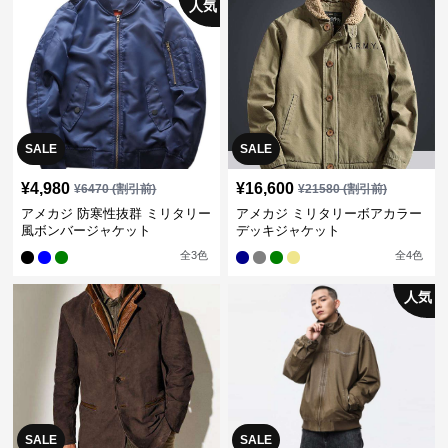
人気
SALE
SALE
¥
4,980
¥
16,600
¥
6470
(割引前)
¥
21580
(割引前)
アメカジ 防寒性抜群 ミリタリー
アメカジ ミリタリーボアカラー
風ボンバージャケット
デッキジャケット
全
3
色
全
4
色
人気
SALE
SALE