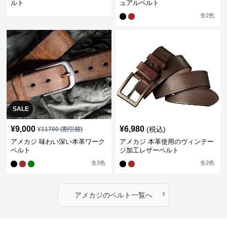
ルト
ュアルベルト
全
2
色
SALE
¥
9,000
¥
6,980
(税込)
¥
11700
(割引前)
アメカジ 味わい深い本革ワーク
アメカジ 本革使用のヴィンテー
ベルト
ジ加工レザーベルト
全
3
色
全
2
色
›
アメカジ
の
ベルト
一覧へ