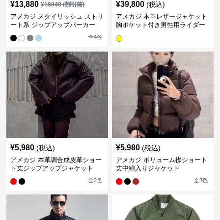
¥
13,880
¥
39,800
(税込)
¥
18040
(割引前)
アメカジ スタイリッシュ ストリ
アメカジ 本革レザージャケット
ート系 ジップアップパーカー
胸ポケット付き男性用ライダー
ス
全
4
色
¥
5,980
¥
5,980
(税込)
(税込)
アメカジ 本革調合成皮革ショー
アメカジ ボリューム襟ショート
ト丈ジップアップジャケット
丈中綿入りジャケット
全
2
色
全
3
色