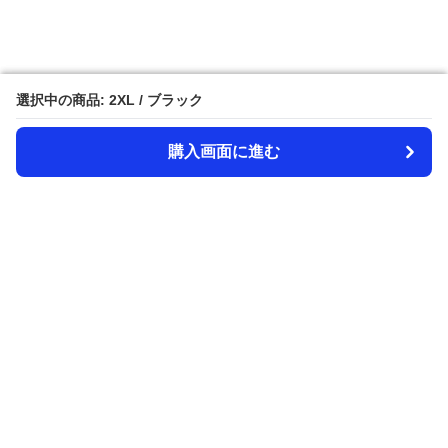
選択中の商品: 2XL / ブラック
選択中の商品: 2XL / ブラック
購入画面に進む
購入画面に進む
Amecazi-lover
について