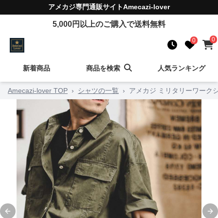
アメカジ
専門通販サイト
Amecazi-lover
5,000
円以上のご購入で送料無料
0
0
新着商品
商品を検索
人気ランキング
Amecazi-lover TOP
›
シャツの一覧
›
アメカジ ミリタリーワーク
Previous slide
Ne