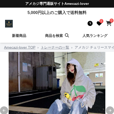
アメカジ
専門通販サイト
Amecazi-lover
5,000
円以上のご購入で送料無料
0
0
新着商品
商品を検索
人気ランキング
Amecazi-lover TOP
›
トレーナーの一覧
›
アメカジ チェリースマ
Previous slide
Ne