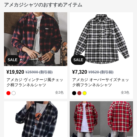
アメカジシャツのおすすめアイテム
SALE
SALE
¥
19,920
¥
7,320
¥
25900
(割引前)
¥
9520
(割引前)
アメカジ ヴィンテージ風チェッ
アメカジ オーバーサイズチェッ
ク柄フランネルシャツ
ク柄フランネルシャツ
全
2
色
全
3
色