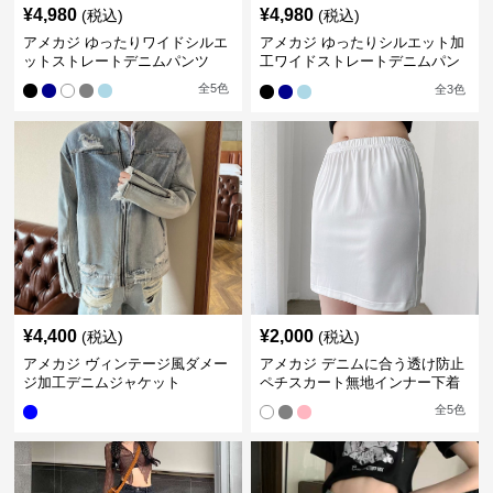
¥
4,980
¥
4,980
(税込)
(税込)
アメカジ ゆったりワイドシルエ
アメカジ ゆったりシルエット加
ットストレートデニムパンツ
工ワイドストレートデニムパン
ツ
全
5
色
全
3
色
¥
4,400
¥
2,000
(税込)
(税込)
アメカジ ヴィンテージ風ダメー
アメカジ デニムに合う透け防止
ジ加工デニムジャケット
ペチスカート無地インナー下着
全
5
色