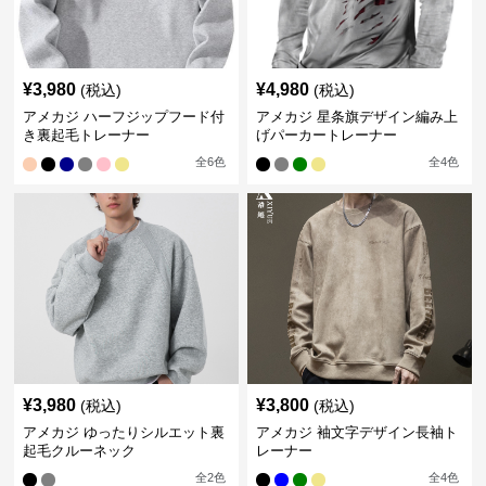
¥
3,980
¥
4,980
(税込)
(税込)
アメカジ ハーフジップフード付
アメカジ 星条旗デザイン編み上
き裏起毛トレーナー
げパーカートレーナー
全
6
色
全
4
色
¥
3,980
¥
3,800
(税込)
(税込)
アメカジ ゆったりシルエット裏
アメカジ 袖文字デザイン長袖ト
起毛クルーネック
レーナー
全
2
色
全
4
色