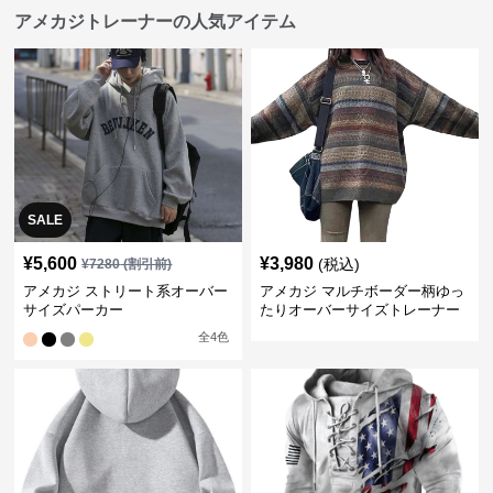
アメカジトレーナーの人気アイテム
SALE
¥
5,600
¥
3,980
(税込)
¥
7280
(割引前)
アメカジ ストリート系オーバー
アメカジ マルチボーダー柄ゆっ
サイズパーカー
たりオーバーサイズトレーナー
全
4
色