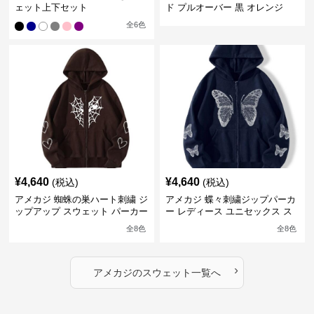
ェット上下セット
ド プルオーバー 黒 オレンジ
全
6
色
¥
4,640
¥
4,640
(税込)
(税込)
アメカジ 蜘蛛の巣ハート刺繍 ジ
アメカジ 蝶々刺繍ジップパーカ
ップアップ スウェット パーカー
ー レディース ユニセックス ス
ユニセックス
ウェット
全
8
色
全
8
色
›
アメカジ
の
スウェット
一覧へ