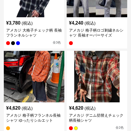
¥
3,780
¥
4,240
(税込)
(税込)
アメカジ 大格子チェック柄 長袖
アメカジ 格子柄ロゴ刺繍ネルシ
フランネルシャツ
ャツ 長袖オーバーサイズ
全
3
色
¥
4,620
¥
4,620
(税込)
(税込)
アメカジ 格子柄フランネル長袖
アメカジ デニム切替えチェック
シャツ ゆったりシルエット
柄長袖シャツ
全
2
色