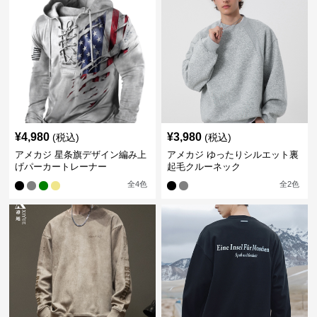
¥
4,980
¥
3,980
(税込)
(税込)
アメカジ 星条旗デザイン編み上
アメカジ ゆったりシルエット裏
げパーカートレーナー
起毛クルーネック
全
4
色
全
2
色