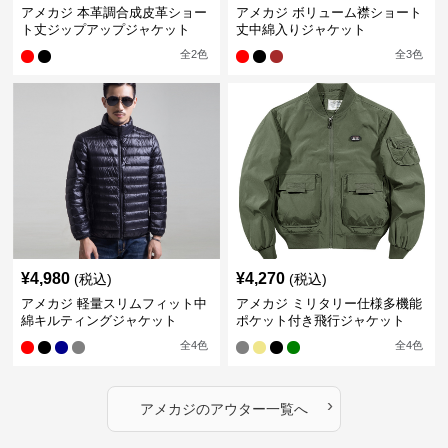
アメカジ 本革調合成皮革ショー
アメカジ ボリューム襟ショート
ト丈ジップアップジャケット
丈中綿入りジャケット
全
2
色
全
3
色
¥
4,980
¥
4,270
(税込)
(税込)
アメカジ 軽量スリムフィット中
アメカジ ミリタリー仕様多機能
綿キルティングジャケット
ポケット付き飛行ジャケット
全
4
色
全
4
色
›
アメカジ
の
アウター
一覧へ