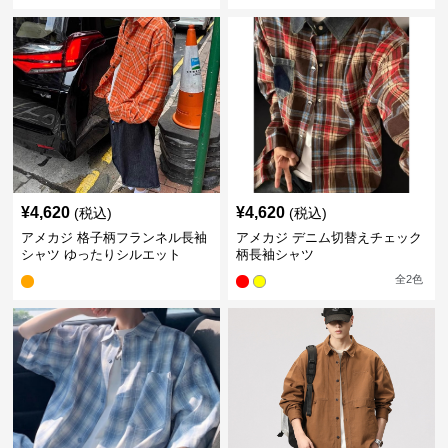
¥
4,620
¥
4,620
(税込)
(税込)
アメカジ 格子柄フランネル長袖
アメカジ デニム切替えチェック
シャツ ゆったりシルエット
柄長袖シャツ
全
2
色