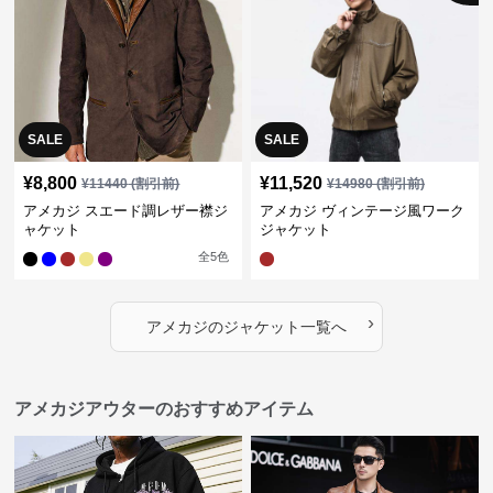
SALE
SALE
¥
8,800
¥
11,520
¥
11440
(割引前)
¥
14980
(割引前)
アメカジ スエード調レザー襟ジ
アメカジ ヴィンテージ風ワーク
ャケット
ジャケット
全
5
色
›
アメカジ
の
ジャケット
一覧へ
アメカジアウターのおすすめアイテム