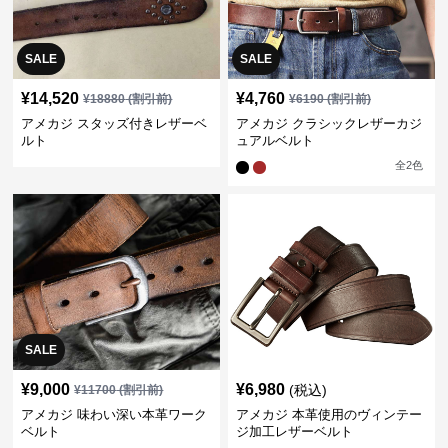
SALE
SALE
¥
14,520
¥
4,760
¥
18880
(割引前)
¥
6190
(割引前)
アメカジ スタッズ付きレザーベ
アメカジ クラシックレザーカジ
ルト
ュアルベルト
全
2
色
SALE
¥
9,000
¥
6,980
(税込)
¥
11700
(割引前)
アメカジ 味わい深い本革ワーク
アメカジ 本革使用のヴィンテー
ベルト
ジ加工レザーベルト