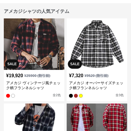
アメカジシャツの人気アイテム
SALE
SALE
¥
19,920
¥
7,320
¥
25900
(割引前)
¥
9520
(割引前)
アメカジ ヴィンテージ風チェッ
アメカジ オーバーサイズチェッ
ク柄フランネルシャツ
ク柄フランネルシャツ
全
2
色
全
3
色