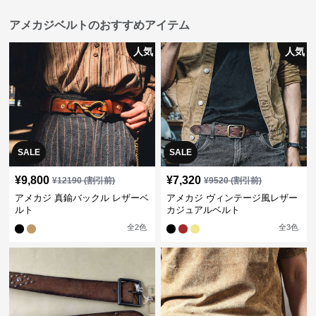
アメカジベルトのおすすめアイテム
人気
人気
SALE
SALE
¥
9,800
¥
7,320
¥
12190
(割引前)
¥
9520
(割引前)
アメカジ 真鍮バックル レザーベ
アメカジ ヴィンテージ風レザー
ルト
カジュアルベルト
全
2
色
全
3
色