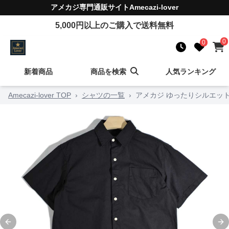
アメカジ
専門通販サイト
Amecazi-lover
5,000
円以上のご購入で送料無料
0
0
新着商品
商品を検索
人気ランキング
Amecazi-lover TOP
›
シャツの一覧
›
アメカジ ゆったりシルエッ
Previous slide
Ne