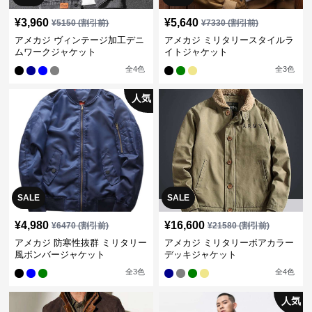
¥
3,960
¥
5,640
¥
5150
(割引前)
¥
7330
(割引前)
アメカジ ヴィンテージ加工デニ
アメカジ ミリタリースタイルラ
ムワークジャケット
イトジャケット
全
4
色
全
3
色
人気
SALE
SALE
¥
4,980
¥
16,600
¥
6470
(割引前)
¥
21580
(割引前)
アメカジ 防寒性抜群 ミリタリー
アメカジ ミリタリーボアカラー
風ボンバージャケット
デッキジャケット
全
3
色
全
4
色
人気