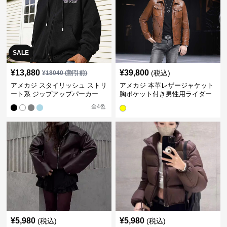
SALE
¥
13,880
¥
39,800
(税込)
¥
18040
(割引前)
アメカジ スタイリッシュ ストリ
アメカジ 本革レザージャケット
ート系 ジップアップパーカー
胸ポケット付き男性用ライダー
ス
全
4
色
¥
5,980
¥
5,980
(税込)
(税込)