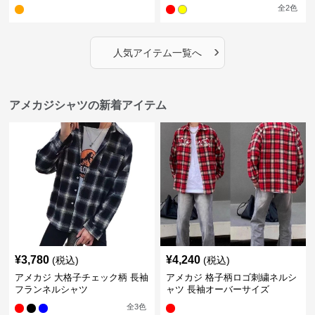
全
2
色
›
人気アイテム一覧へ
アメカジシャツの新着アイテム
¥
3,780
¥
4,240
(税込)
(税込)
アメカジ 大格子チェック柄 長袖
アメカジ 格子柄ロゴ刺繍ネルシ
フランネルシャツ
ャツ 長袖オーバーサイズ
全
3
色