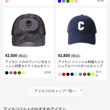
全
5
色
¥
2,500
¥
2,800
(税込)
(税込)
アメカジ スカルワッペン付きメ
アメカジ イニシャル刺繍入りカ
ッシュ切替タクティカルキャッ
ジュアルベースボールキャップ
プ
全
14
全
5
色
色
›
アメカジ
の
キャップ
一覧へ
アメカジベルトのおすすめアイテム