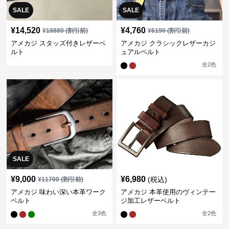
SALE
SALE
¥
14,520
¥
4,760
¥
18880
(割引前)
¥
6190
(割引前)
アメカジ スタッズ付きレザーベ
アメカジ クラシックレザーカジ
ルト
ュアルベルト
全
2
色
SALE
¥
9,000
¥
6,980
(税込)
¥
11700
(割引前)
アメカジ 味わい深い本革ワーク
アメカジ 本革使用のヴィンテー
ベルト
ジ加工レザーベルト
全
3
色
全
2
色