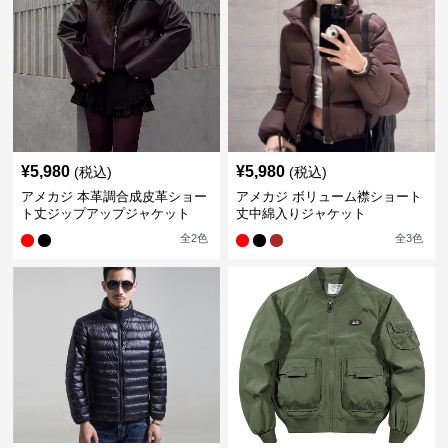
¥
5,980
¥
5,980
(税込)
(税込)
アメカジ 本革調合成皮革ショー
アメカジ ボリューム襟ショート
ト丈ジップアップジャケット
丈中綿入りジャケット
全
2
色
全
3
色