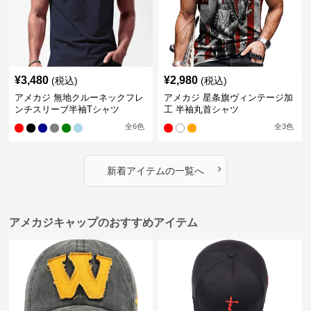
¥
3,480
¥
2,980
(税込)
(税込)
アメカジ 無地クルーネックフレ
アメカジ 星条旗ヴィンテージ加
ンチスリーブ半袖Tシャツ
工 半袖丸首シャツ
全
6
色
全
3
色
›
新着アイテムの一覧へ
アメカジキャップのおすすめアイテム