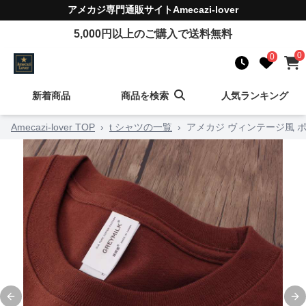
アメカジ
専門通販サイト
Amecazi-lover
5,000
円以上のご購入で送料無料
0
0
新着商品
商品を検索
人気ランキング
Amecazi-lover TOP
›
t シャツの一覧
›
アメカジ ヴィンテージ風 
Previous slide
Ne