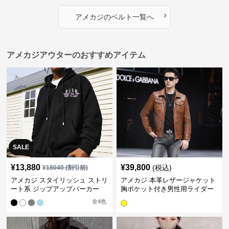
›
アメカジ
の
ベルト
一覧へ
アメカジアウターのおすすめアイテム
SALE
¥
13,880
¥
39,800
(税込)
¥
18040
(割引前)
アメカジ スタイリッシュ ストリ
アメカジ 本革レザージャケット
ート系 ジップアップパーカー
胸ポケット付き男性用ライダー
ス
全
4
色