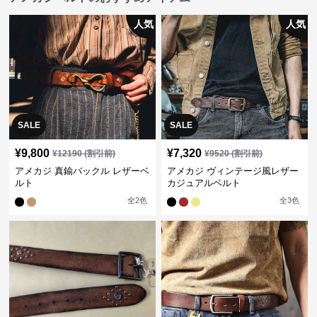
人気
人気
SALE
SALE
¥
9,800
¥
7,320
¥
12190
(割引前)
¥
9520
(割引前)
アメカジ 真鍮バックル レザーベ
アメカジ ヴィンテージ風レザー
ルト
カジュアルベルト
全
2
色
全
3
色