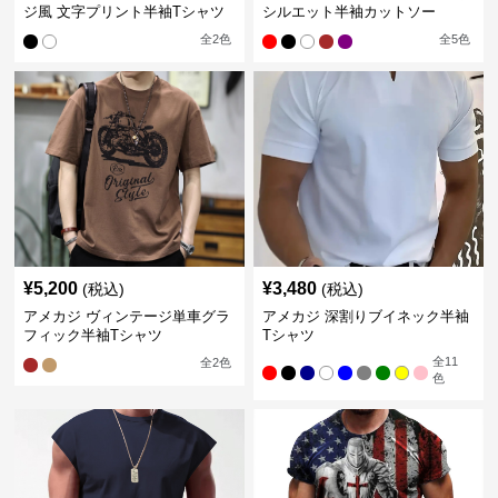
ジ風 文字プリント半袖Tシャツ
シルエット半袖カットソー
全
2
色
全
5
色
¥
5,200
¥
3,480
(税込)
(税込)
アメカジ ヴィンテージ単車グラ
アメカジ 深割りブイネック半袖
フィック半袖Tシャツ
Tシャツ
全
11
全
2
色
色