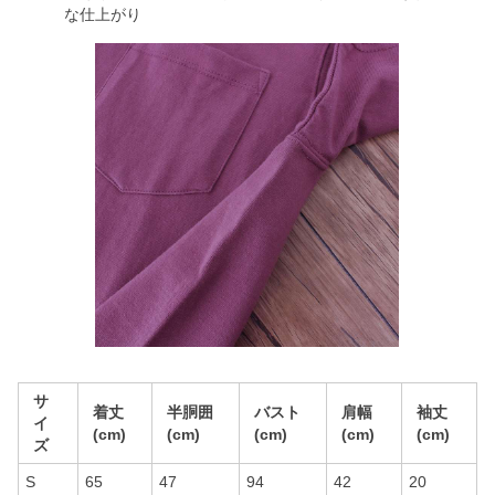
な仕上がり
サ
着丈
半胴囲
バスト
肩幅
袖丈
イ
(cm)
(cm)
(cm)
(cm)
(cm)
ズ
S
65
47
94
42
20