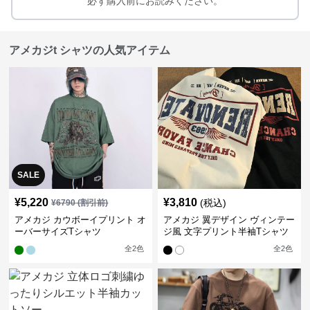
必ず購入前にお読みください。
アメカジt シャツの人気アイテム
SALE
¥
5,220
¥
3,810
(税込)
¥
6790
(割引前)
アメカジ カウボーイプリント オ
アメカジ 翼デザイン ヴィンテー
ーバーサイズTシャツ
ジ風 文字プリント半袖Tシャツ
全
2
色
全
2
色