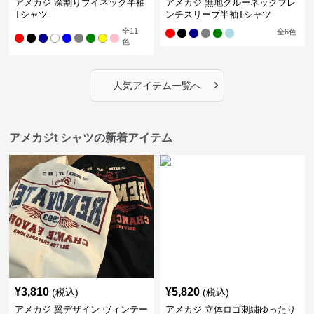
アメカジ 深割りブイネック半袖
アメカジ 無地クルーネックフレ
Tシャツ
ンチスリーブ半袖Tシャツ
全
11
全
6
色
色
›
人気アイテム一覧へ
アメカジt シャツの新着アイテム
¥
3,810
¥
5,820
(税込)
(税込)
アメカジ 翼デザイン ヴィンテー
アメカジ 立体ロゴ刺繍ゆったり