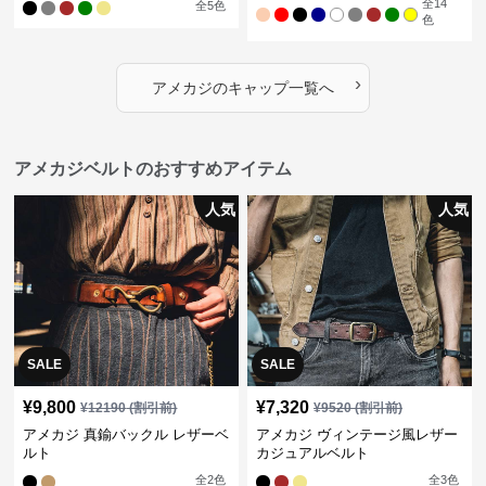
全
14
全
5
色
色
›
アメカジ
の
キャップ
一覧へ
アメカジベルトのおすすめアイテム
人気
人気
SALE
SALE
¥
9,800
¥
7,320
¥
12190
(割引前)
¥
9520
(割引前)
アメカジ 真鍮バックル レザーベ
アメカジ ヴィンテージ風レザー
ルト
カジュアルベルト
全
2
色
全
3
色