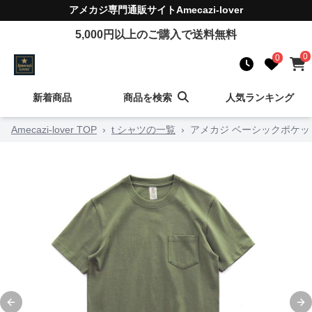
アメカジ
専門通販サイト
Amecazi-lover
5,000
円以上のご購入で送料無料
0
0
新着商品
商品を検索
人気ランキング
Amecazi-lover TOP
›
t シャツの一覧
›
アメカジ ベーシックポケッ
Previous slide
Ne