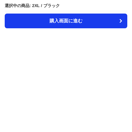
選択中の商品: 2XL / ブラック
選択中の商品: 2XL / ブラック
購入画面に進む
購入画面に進む
Amecazi-lover
について
利用規約
プライバシー