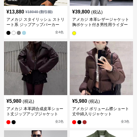
¥
13,880
¥
39,800
(税込)
¥
18040
(割引前)
アメカジ スタイリッシュ ストリ
アメカジ 本革レザージャケット
ート系 ジップアップパーカー
胸ポケット付き男性用ライダー
ス
全
4
色
¥
5,980
¥
5,980
(税込)
(税込)
アメカジ 本革調合成皮革ショー
アメカジ ボリューム襟ショート
ト丈ジップアップジャケット
丈中綿入りジャケット
全
2
色
全
3
色