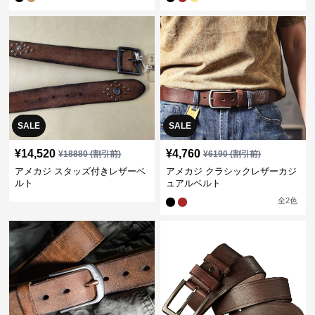
SALE
SALE
¥
14,520
¥
4,760
¥
18880
(割引前)
¥
6190
(割引前)
アメカジ スタッズ付きレザーベ
アメカジ クラシックレザーカジ
ルト
ュアルベルト
全
2
色