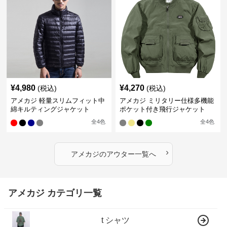
¥
4,980
¥
4,270
(税込)
(税込)
アメカジ 軽量スリムフィット中
アメカジ ミリタリー仕様多機能
綿キルティングジャケット
ポケット付き飛行ジャケット
全
4
色
全
4
色
›
アメカジ
の
アウター
一覧へ
アメカジ カテゴリ一覧
t シャツ