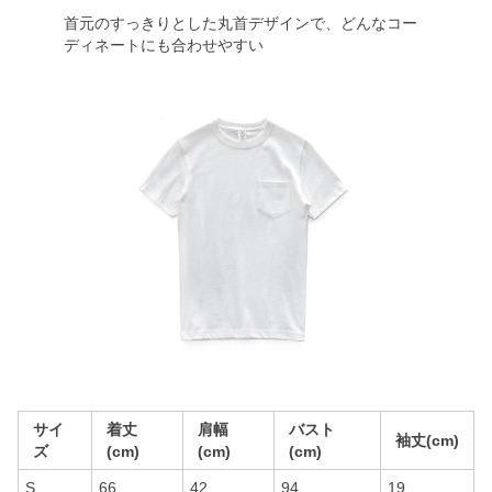
首元のすっきりとした丸首デザインで、どんなコー
ディネートにも合わせやすい
サイ
着丈
肩幅
バスト
袖丈(cm)
ズ
(cm)
(cm)
(cm)
S
66
42
94
19