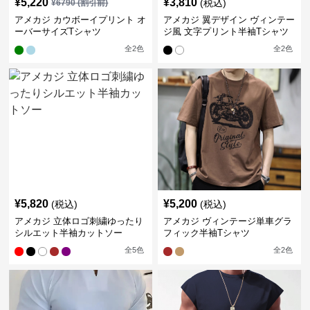
¥
5,220
¥
3,810
(税込)
¥
6790
(割引前)
アメカジ カウボーイプリント オ
アメカジ 翼デザイン ヴィンテー
ーバーサイズTシャツ
ジ風 文字プリント半袖Tシャツ
全
2
色
全
2
色
¥
5,820
¥
5,200
(税込)
(税込)
アメカジ 立体ロゴ刺繍ゆったり
アメカジ ヴィンテージ単車グラ
シルエット半袖カットソー
フィック半袖Tシャツ
全
5
色
全
2
色