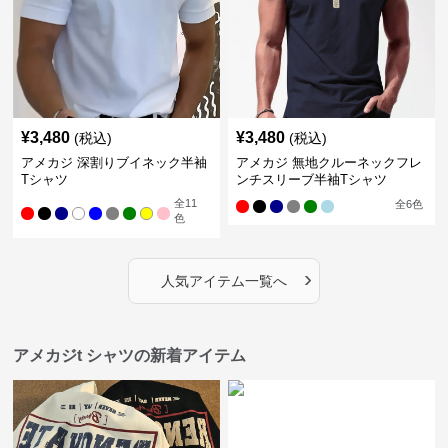
¥
3,480
¥
3,480
(税込)
(税込)
アメカジ 深割りブイネック半袖
アメカジ 無地クルーネックフレ
Tシャツ
ンチスリーブ半袖Tシャツ
全
11
全
6
色
色
›
人気アイテム一覧へ
アメカジt シャツの新着アイテム