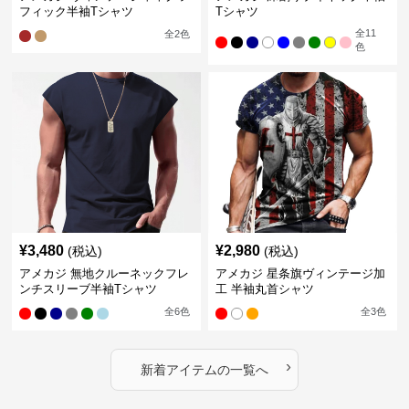
フィック半袖Tシャツ
Tシャツ
全
11
全
2
色
色
¥
3,480
¥
2,980
(税込)
(税込)
アメカジ 無地クルーネックフレ
アメカジ 星条旗ヴィンテージ加
ンチスリーブ半袖Tシャツ
工 半袖丸首シャツ
全
6
色
全
3
色
›
新着アイテムの一覧へ