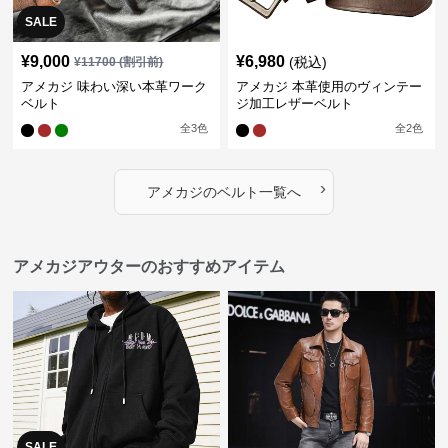
SALE
¥
9,000
¥
6,980
(税込)
¥
11700
(割引前)
アメカジ 味わい深い本革ワーク
アメカジ 本革使用のヴィンテー
ベルト
ジ加工レザーベルト
全
3
色
全
2
色
›
アメカジ
の
ベルト
一覧へ
アメカジアウターのおすすめアイテム
SALE