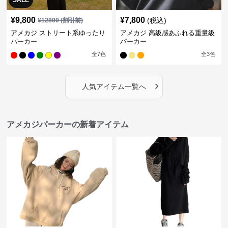
SALE
¥
9,800
¥
7,800
(税込)
¥
12800
(割引前)
アメカジ ストリート系ゆったり
アメカジ 高級感あふれる重量級
パーカー
パーカー
全
7
色
全
3
色
›
人気アイテム一覧へ
アメカジパーカーの新着アイテム