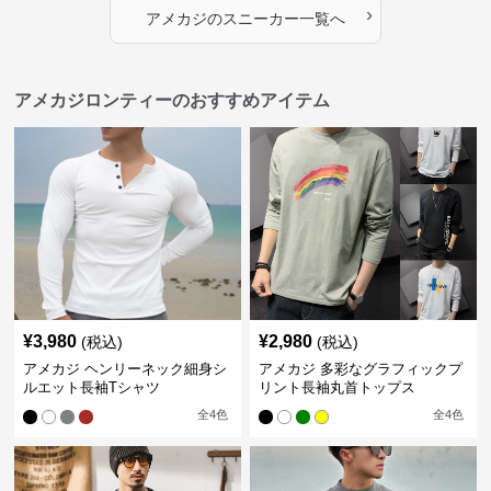
›
アメカジ
の
スニーカー
一覧へ
アメカジロンティーのおすすめアイテム
¥
3,980
¥
2,980
(税込)
(税込)
アメカジ ヘンリーネック細身シ
アメカジ 多彩なグラフィックプ
ルエット長袖Tシャツ
リント長袖丸首トップス
全
4
色
全
4
色