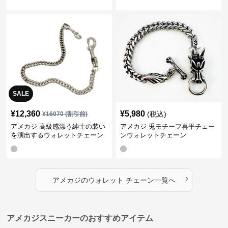
SALE
¥
12,360
¥
5,980
(税込)
¥
16070
(割引前)
アメカジ 高級感漂う紳士の装い
アメカジ 兎モチーフ喜平チェー
を演出するウォレットチェーン
ンウォレットチェーン
›
アメカジ
の
ウォレット チェーン
一覧へ
アメカジスニーカーのおすすめアイテム