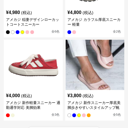
¥
4,980
¥
4,800
(税込)
(税込)
アメカジ 稲妻デザインローカッ
アメカジ カラフル厚底スニーカ
トコートスニーカー
ー 軽量
全
6
色
全
2
色
¥
4,000
¥
3,800
(税込)
(税込)
アメカジ 新作軽量スニーカー 通
アメカジ 新作スニーカー厚底美
勤通学対応 美脚効果
脚歩きやすいスタイルアップ靴
全
3
色
全
5
色