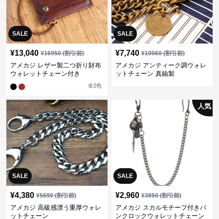
SALE
SALE
¥
13,040
¥
7,740
¥
16950
(割引前)
¥
10060
(割引前)
アメカジ レザー製二つ折り財布
アメカジ アンティーク調ウォレ
ウォレットチェーン付き
ットチェーン 真鍮製
全
2
色
人気
SALE
SALE
¥
4,380
¥
2,960
¥
5690
(割引前)
¥
3850
(割引前)
アメカジ 高級感漂う重厚ウォレ
アメカジ スカルモチーフ付きパ
ットチェーン
ンクロックウォレットチェーン