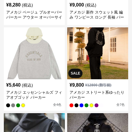
¥
8,280
¥
9,000
(税込)
(税込)
アメカジ ベージュ プルオーバー
アメカジ 新作 スウェット風 編
パーカー アウター オーバーサイ
み ワンピース ロング 長袖 パー
ズ
カー付き
SALE
¥
5,640
¥
9,800
(税込)
¥
12800
(割引前)
アメカジ エッセンシャルズ フィ
アメカジ ストリート系ゆったり
アオブゴッド パーカー
パーカー
全
4
色
全
7
色