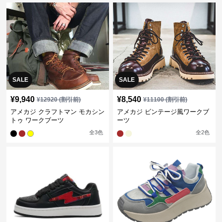
SALE
SALE
¥
9,940
¥
8,540
¥
12920
(割引前)
¥
11100
(割引前)
アメカジ クラフトマン モカシン
アメカジ ビンテージ風ワークブ
トゥ ワークブーツ
ーツ
全
3
色
全
2
色