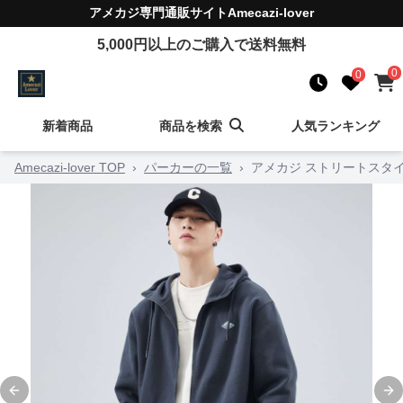
アメカジ
専門通販サイト
Amecazi-lover
5,000
円以上のご購入で送料無料
0
0
新着商品
商品を検索
人気ランキング
Amecazi-lover TOP
›
パーカーの一覧
›
アメカジ ストリートスタ
Previous slide
Ne