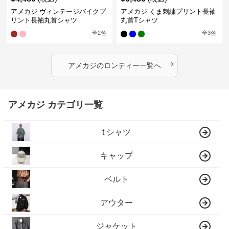
アメカジ ヴィンテージバイクプ
アメカジ くま刺繍プリント長袖
リント長袖丸首シャツ
丸首Tシャツ
全
2
色
全
3
色
›
アメカジ
の
ロンティー
一覧へ
アメカジ カテゴリ一覧
t シャツ
キャップ
ベルト
アウター
ジャケット