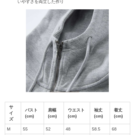
いやすさを両立した作り
サ
バスト
肩幅
ウエスト
袖丈
着丈
イ
(cm)
(cm)
(cm)
(cm)
(cm)
ズ
M
55
52
48
58.5
68