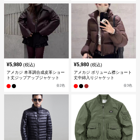
¥
5,980
¥
5,980
(税込)
(税込)
アメカジ 本革調合成皮革ショー
アメカジ ボリューム襟ショート
ト丈ジップアップジャケット
丈中綿入りジャケット
全
2
色
全
3
色