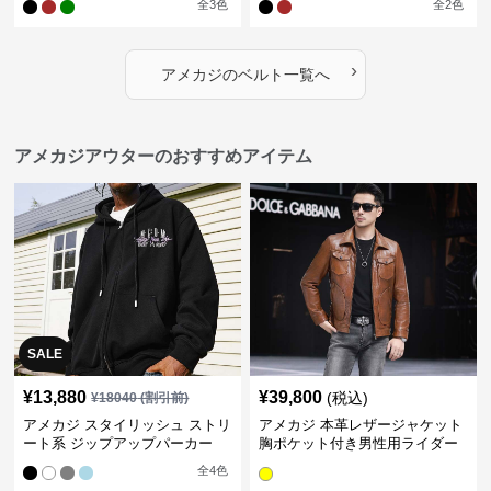
全
3
色
全
2
色
›
アメカジ
の
ベルト
一覧へ
アメカジアウターのおすすめアイテム
SALE
¥
13,880
¥
39,800
(税込)
¥
18040
(割引前)
アメカジ スタイリッシュ ストリ
アメカジ 本革レザージャケット
ート系 ジップアップパーカー
胸ポケット付き男性用ライダー
ス
全
4
色