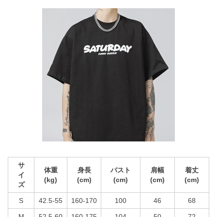
サ
体重
身長
バスト
肩幅
着丈
イ
(kg)
(cm)
(cm)
(cm)
(cm)
ズ
S
42.5-55
160-170
100
46
68
M
52.5-60
160-175
104
50
72