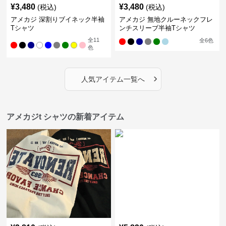
¥
3,480
¥
3,480
(税込)
(税込)
アメカジ 深割りブイネック半袖
アメカジ 無地クルーネックフレ
Tシャツ
ンチスリーブ半袖Tシャツ
全
11
全
6
色
色
›
人気アイテム一覧へ
アメカジt シャツの新着アイテム