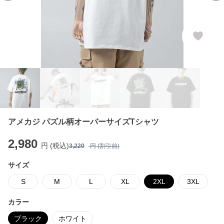
アメカジ パズル柄オーバーサイズTシャツ
2,980
円 (税込)
3,220
円 (割引前)
サイズ
S
M
L
XL
2XL
3XL
カラー
ブラック
ホワイト