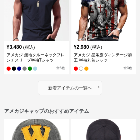
¥
3,480
¥
2,980
(税込)
(税込)
アメカジ 無地クルーネックフレ
アメカジ 星条旗ヴィンテージ加
ンチスリーブ半袖Tシャツ
工 半袖丸首シャツ
全
6
色
全
3
色
›
新着アイテムの一覧へ
アメカジキャップのおすすめアイテム