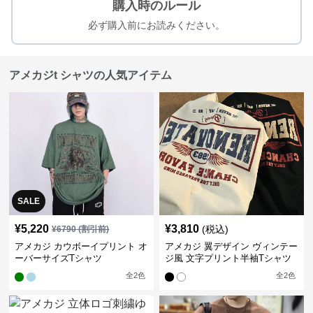
購入時のルール
必ず購入前にお読みください。
アメカジt シャツの人気アイテム
SALE
¥
5,220
¥
3,810
(税込)
¥
6790
(割引前)
アメカジ カウボーイプリント オ
アメカジ 翼デザイン ヴィンテー
ーバーサイズTシャツ
ジ風 文字プリント半袖Tシャツ
全
2
色
全
2
色