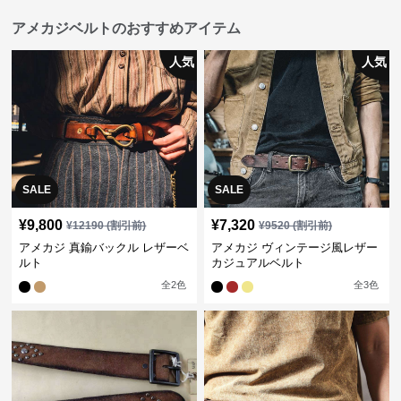
アメカジベルトのおすすめアイテム
人気
人気
SALE
SALE
¥
9,800
¥
7,320
¥
12190
(割引前)
¥
9520
(割引前)
アメカジ 真鍮バックル レザーベ
アメカジ ヴィンテージ風レザー
ルト
カジュアルベルト
全
2
色
全
3
色