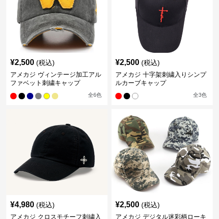
¥
2,500
¥
2,500
(税込)
(税込)
アメカジ ヴィンテージ加工アル
アメカジ 十字架刺繍入りシンプ
ファベット刺繍キャップ
ルカーブキャップ
全
6
色
全
3
色
¥
4,980
¥
2,500
(税込)
(税込)
アメカジ クロスモチーフ刺繍入
アメカジ デジタル迷彩柄ローキ