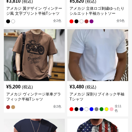
¥
3,810
¥
5,820
(税込)
(税込)
アメカジ 翼デザイン ヴィンテー
アメカジ 立体ロゴ刺繍ゆったり
ジ風 文字プリント半袖Tシャツ
シルエット半袖カットソー
全
2
色
全
5
色
¥
5,200
¥
3,480
(税込)
(税込)
アメカジ ヴィンテージ単車グラ
アメカジ 深割りブイネック半袖
フィック半袖Tシャツ
Tシャツ
全
11
全
2
色
色