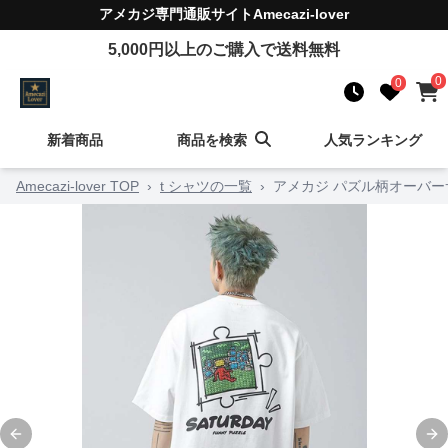
アメカジ
専門通販サイト
Amecazi-lover
5,000
円以上のご購入で送料無料
0
0
新着商品
商品を検索
人気ランキング
Amecazi-lover TOP
›
t シャツの一覧
›
アメカジ パズル柄オーバー
Previous slide
Ne