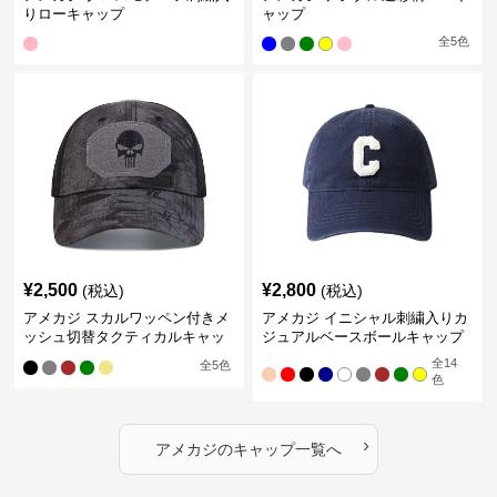
りローキャップ
ャップ
全
5
色
¥
2,500
¥
2,800
(税込)
(税込)
アメカジ スカルワッペン付きメ
アメカジ イニシャル刺繍入りカ
ッシュ切替タクティカルキャッ
ジュアルベースボールキャップ
プ
全
14
全
5
色
色
›
アメカジ
の
キャップ
一覧へ