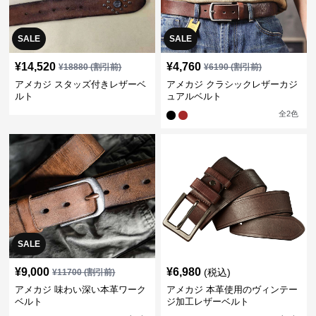
SALE
SALE
¥
14,520
¥
4,760
¥
18880
(割引前)
¥
6190
(割引前)
アメカジ スタッズ付きレザーベ
アメカジ クラシックレザーカジ
ルト
ュアルベルト
全
2
色
SALE
¥
9,000
¥
6,980
(税込)
¥
11700
(割引前)
アメカジ 味わい深い本革ワーク
アメカジ 本革使用のヴィンテー
ベルト
ジ加工レザーベルト