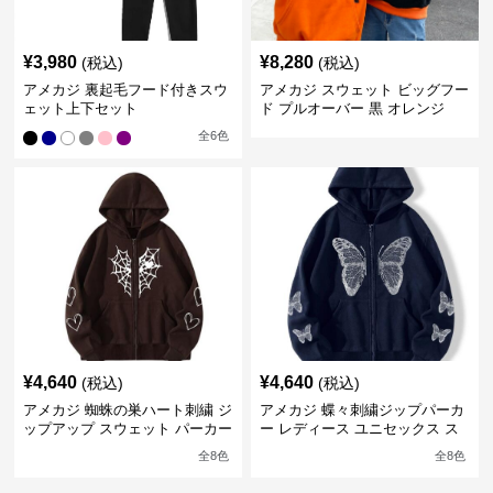
¥
3,980
¥
8,280
(税込)
(税込)
アメカジ 裏起毛フード付きスウ
アメカジ スウェット ビッグフー
ェット上下セット
ド プルオーバー 黒 オレンジ
全
6
色
¥
4,640
¥
4,640
(税込)
(税込)
アメカジ 蜘蛛の巣ハート刺繍 ジ
アメカジ 蝶々刺繍ジップパーカ
ップアップ スウェット パーカー
ー レディース ユニセックス ス
ユニセックス
ウェット
全
8
色
全
8
色