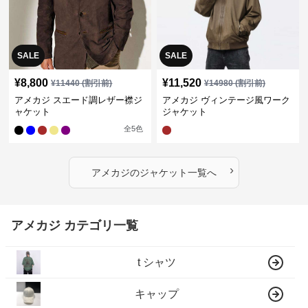
SALE
SALE
¥
8,800
¥
11,520
¥
11440
(割引前)
¥
14980
(割引前)
アメカジ スエード調レザー襟ジ
アメカジ ヴィンテージ風ワーク
ャケット
ジャケット
全
5
色
›
アメカジ
の
ジャケット
一覧へ
アメカジ カテゴリ一覧
t シャツ
キャップ