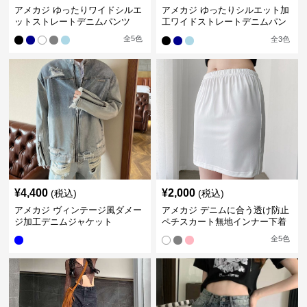
アメカジ ゆったりワイドシルエ
アメカジ ゆったりシルエット加
ットストレートデニムパンツ
工ワイドストレートデニムパン
ツ
全
5
色
全
3
色
¥
4,400
¥
2,000
(税込)
(税込)
アメカジ ヴィンテージ風ダメー
アメカジ デニムに合う透け防止
ジ加工デニムジャケット
ペチスカート無地インナー下着
全
5
色