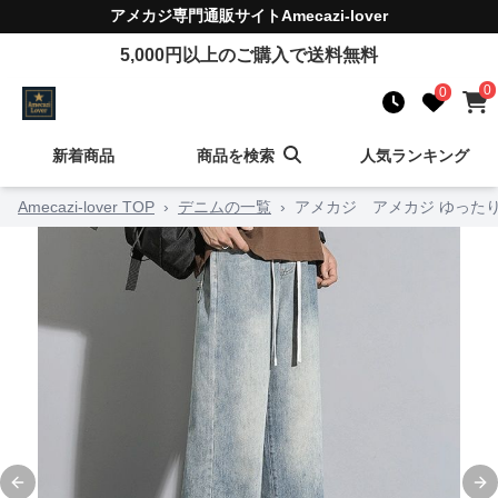
アメカジ
専門通販サイト
Amecazi-lover
5,000
円以上のご購入で送料無料
0
0
新着商品
商品を検索
人気ランキング
Amecazi-lover TOP
›
デニムの一覧
›
アメカジ アメカジ ゆった
Previous slide
Ne