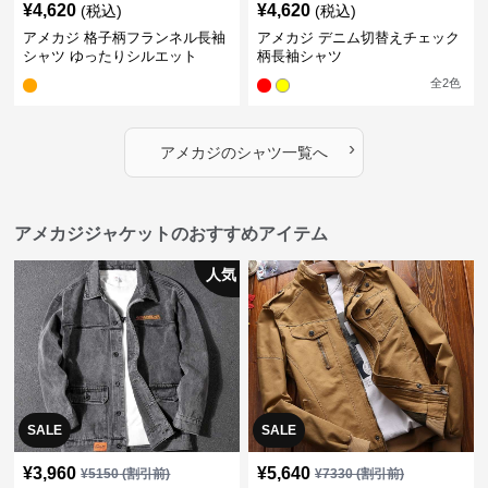
¥
4,620
¥
4,620
(税込)
(税込)
アメカジ 格子柄フランネル長袖
アメカジ デニム切替えチェック
シャツ ゆったりシルエット
柄長袖シャツ
全
2
色
›
アメカジ
の
シャツ
一覧へ
アメカジジャケットのおすすめアイテム
人気
SALE
SALE
¥
3,960
¥
5,640
¥
5150
(割引前)
¥
7330
(割引前)