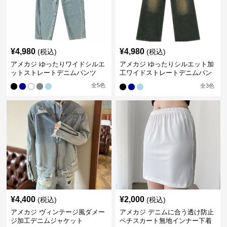
¥
4,980
¥
4,980
(税込)
(税込)
アメカジ ゆったりワイドシルエ
アメカジ ゆったりシルエット加
ットストレートデニムパンツ
工ワイドストレートデニムパン
ツ
全
5
色
全
3
色
¥
4,400
¥
2,000
(税込)
(税込)
アメカジ ヴィンテージ風ダメー
アメカジ デニムに合う透け防止
ジ加工デニムジャケット
ペチスカート無地インナー下着