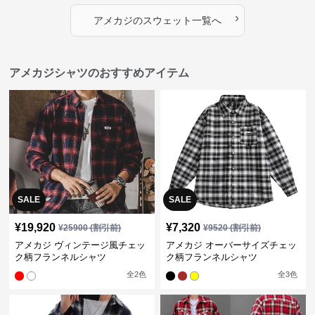
›
アメカジ
の
スウェット
一覧へ
アメカジシャツのおすすめアイテム
SALE
SALE
¥
19,920
¥
7,320
¥
25900
(割引前)
¥
9520
(割引前)
アメカジ ヴィンテージ風チェッ
アメカジ オーバーサイズチェッ
ク柄フランネルシャツ
ク柄フランネルシャツ
全
2
色
全
3
色