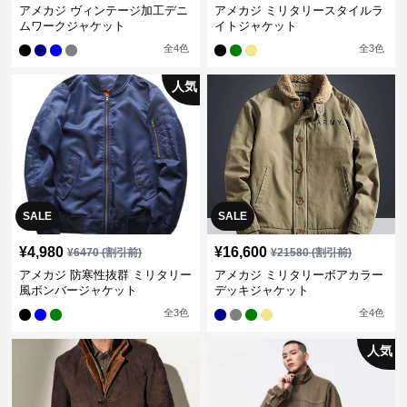
アメカジ ヴィンテージ加工デニ
アメカジ ミリタリースタイルラ
ムワークジャケット
イトジャケット
全
4
色
全
3
色
人気
SALE
SALE
¥
4,980
¥
16,600
¥
6470
(割引前)
¥
21580
(割引前)
アメカジ 防寒性抜群 ミリタリー
アメカジ ミリタリーボアカラー
風ボンバージャケット
デッキジャケット
全
3
色
全
4
色
人気