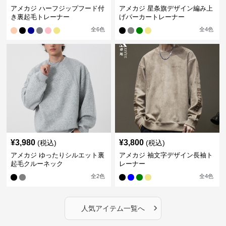
アメカジ ハーフジップフード付
アメカジ 星条旗デザイン編み上
き裏起毛トレーナー
げパーカートレーナー
全
6
色
全
4
色
¥
3,980
¥
3,800
(税込)
(税込)
アメカジ ゆったりシルエット裏
アメカジ 袖文字デザイン長袖ト
起毛クルーネック
レーナー
全
2
色
全
4
色
›
人気アイテム一覧へ