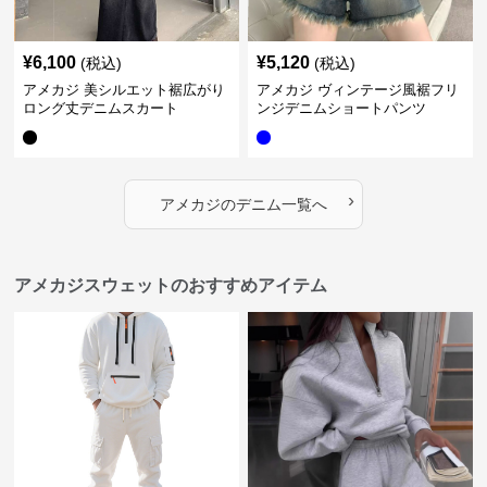
¥
6,100
¥
5,120
(税込)
(税込)
アメカジ 美シルエット裾広がり
アメカジ ヴィンテージ風裾フリ
ロング丈デニムスカート
ンジデニムショートパンツ
›
アメカジ
の
デニム
一覧へ
アメカジスウェットのおすすめアイテム