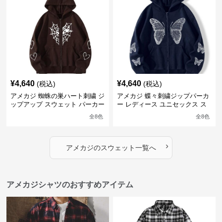
¥
4,640
¥
4,640
(税込)
(税込)
アメカジ 蜘蛛の巣ハート刺繍 ジ
アメカジ 蝶々刺繍ジップパーカ
ップアップ スウェット パーカー
ー レディース ユニセックス ス
ユニセックス
ウェット
全
8
色
全
8
色
›
アメカジ
の
スウェット
一覧へ
アメカジシャツのおすすめアイテム