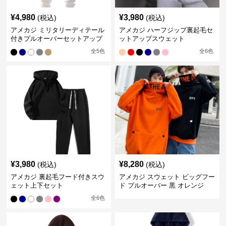
¥
4,980
¥
3,980
(税込)
(税込)
アメカジ ミリタリーディテール
アメカジ ハーフジップ裏起毛セ
付きプルオーバーセットアップ
ットアップスウェット
全
5
色
全
6
色
¥
3,980
¥
8,280
(税込)
(税込)
アメカジ 裏起毛フード付きスウ
アメカジ スウェット ビッグフー
ェット上下セット
ド プルオーバー 黒 オレンジ
全
6
色