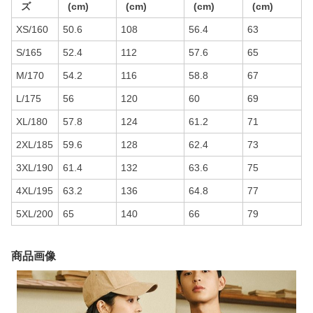
ズ
(cm)
(cm)
(cm)
(cm)
XS/160
50.6
108
56.4
63
S/165
52.4
112
57.6
65
M/170
54.2
116
58.8
67
L/175
56
120
60
69
XL/180
57.8
124
61.2
71
2XL/185
59.6
128
62.4
73
3XL/190
61.4
132
63.6
75
4XL/195
63.2
136
64.8
77
5XL/200
65
140
66
79
商品画像