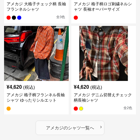
アメカジ 大格子チェック柄 長袖
アメカジ 格子柄ロゴ刺繍ネルシ
フランネルシャツ
ャツ 長袖オーバーサイズ
全
3
色
¥
4,620
¥
4,620
(税込)
(税込)
アメカジ 格子柄フランネル長袖
アメカジ デニム切替えチェック
シャツ ゆったりシルエット
柄長袖シャツ
全
2
色
›
アメカジ
の
シャツ
一覧へ