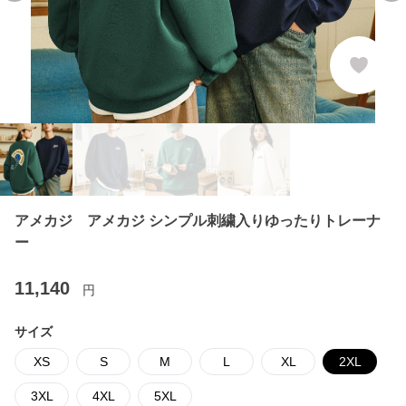
アメカジ アメカジ シンプル刺繍入りゆったりトレーナ
ー
11,140
円
サイズ
XS
S
M
L
XL
2XL
3XL
4XL
5XL