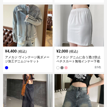
¥
4,400
¥
2,000
(税込)
(税込)
アメカジ ヴィンテージ風ダメー
アメカジ デニムに合う透け防止
ジ加工デニムジャケット
ペチスカート無地インナー下着
全
5
色