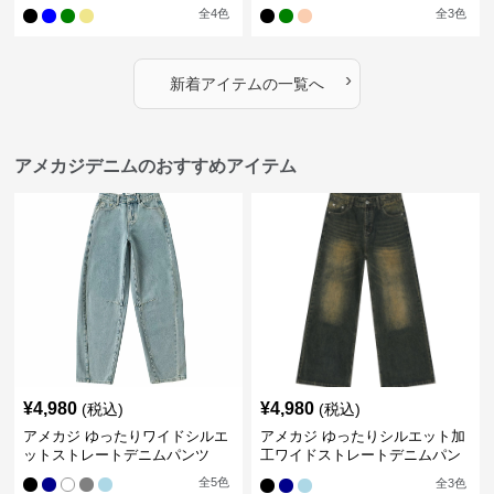
全
4
色
全
3
色
›
新着アイテムの一覧へ
アメカジデニムのおすすめアイテム
¥
4,980
¥
4,980
(税込)
(税込)
アメカジ ゆったりワイドシルエ
アメカジ ゆったりシルエット加
ットストレートデニムパンツ
工ワイドストレートデニムパン
ツ
全
5
色
全
3
色