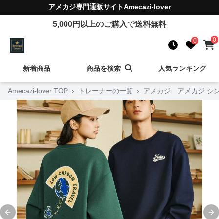
アメカジ
専門通販サイト
Amecazi-lover
5,000
円以上のご購入で送料無料
0
0
新着商品
商品を検索
人気ランキング
Amecazi-lover TOP
›
トレーナーの一覧
›
アメカジ アメカジ シ
Previous slide
Ne