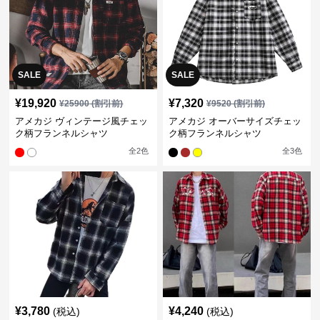
SALE
SALE
¥
19,920
¥
7,320
¥
25900
(割引前)
¥
9520
(割引前)
アメカジ ヴィンテージ風チェッ
アメカジ オーバーサイズチェッ
ク柄フランネルシャツ
ク柄フランネルシャツ
全
2
色
全
3
色
¥
3,780
¥
4,240
(税込)
(税込)