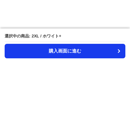
選択中の商品: 2XL / ホワイト+
選択中の商品: 2XL / ホワイト+
購入画面に進む
購入画面に進む
Amecazi-lover
について