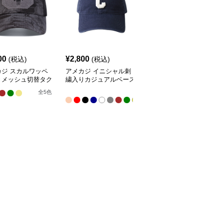
00
¥
2,800
¥
2,500
(税込)
(税込)
(税込)
カジ スカルワッペ
アメカジ イニシャル刺
アメカジ アール文字刺
きメッシュ切替タク
繍入りカジュアルベース
繍入りカジュアルベース
カルキャップ
ボールキャップ
ボールキャップ
全
全
7
全
5
色
14
色
色