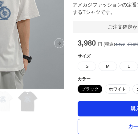
アメカジファッションの定番
するTシャツです。
ご注文確定か
3,980
円 (税込)
4,480
円 (
Next slide
サイズ
S
M
L
カラー
ブラック
ホワイト
購
カー