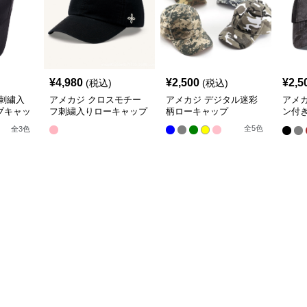
¥
4,980
¥
2,500
¥
2,5
(税込)
(税込)
刺繍入
アメカジ クロスモチー
アメカジ デジタル迷彩
アメ
ブキャッ
フ刺繍入りローキャップ
柄ローキャップ
ン付
ティ
全
5
色
全
3
色