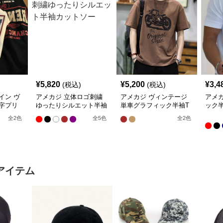
¥
5,820
¥
5,200
¥
3,4
(税込)
(税込)
イン ヴ
アメカジ 立体ロゴ刺繍
アメカジ ヴィンテージ
アメ
字プリ
ゆったりシルエット半袖
単車グラフィック半袖T
ック
ツ
カットソー
シャツ
全
2
色
全
5
色
全
2
色
アイテム