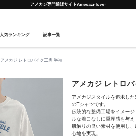
アメカジ
専門通販サイト
Amecazi-lover
人気ランキング
記事一覧
アメカジ レトロバイク工房 半袖
アメカジ レトロバ
アメカジスタイルを追求した
のTシャツです。
伝統的な整備工場をイメージ
ルな着こなしに重厚感を与え
肌触りの良い素材を使用し、
心地を実現。