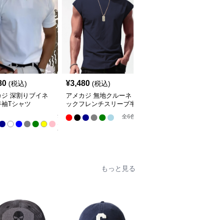
80
¥
3,480
¥
2,980
(税込)
(税込)
(税込)
カジ 深割りブイネ
アメカジ 無地クルーネ
アメカジ 星条旗ヴィン
半袖Tシャツ
ックフレンチスリーブ半
テージ加工 半袖丸首シ
袖Tシャツ
ャツ
全
全
6
色
全
3
色
11
色
もっと見る