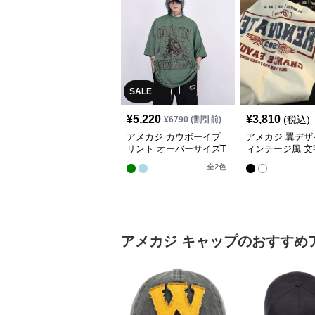
SALE
¥
5,220
¥
3,810
(税込)
¥
6790
(割引前)
アメカジ カウボーイプ
アメカジ 翼デザ
リント オーバーサイズT
ィンテージ風 文
シャツ
ント半袖Tシャ
全
2
色
アメカジ
キャップ
のおすすめ