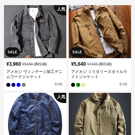
人気
SALE
SALE
¥
3,960
¥
5,640
¥
5150
(割引前)
¥
7330
(割引前)
アメカジ ヴィンテージ加工デニ
アメカジ ミリタリースタイルラ
ムワークジャケット
イトジャケット
全
4
色
全
3
色
人気