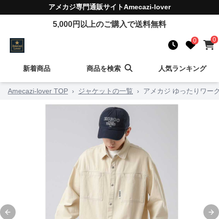
アメカジ
専門通販サイト
Amecazi-lover
5,000
円以上のご購入で送料無料
0
0
新着商品
商品を検索
人気ランキング
Amecazi-lover TOP
›
ジャケットの一覧
›
アメカジ ゆったりワー
Previous slide
Ne