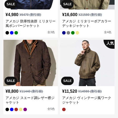
SALE
SALE
¥
4,980
¥
16,600
¥
6470
(割引前)
¥
21580
(割引前)
アメカジ 防寒性抜群 ミリタリー
アメカジ ミリタリーボアカラー
風ボンバージャケット
デッキジャケット
全
3
色
全
4
色
人気
SALE
SALE
¥
8,800
¥
11,520
¥
11440
(割引前)
¥
14980
(割引前)
アメカジ スエード調レザー襟ジ
アメカジ ヴィンテージ風ワーク
ャケット
ジャケット
全
5
色