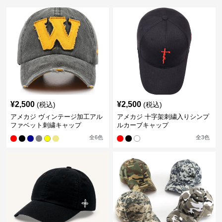
¥
2,500
¥
2,500
(税込)
(税込)
アメカジ ヴィンテージ加工アル
アメカジ 十字架刺繍入りシンプ
ファベット刺繍キャップ
ルカーブキャップ
全
6
色
全
3
色