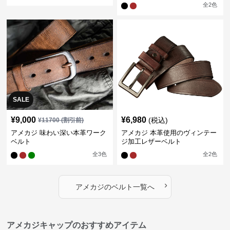
全
2
色
SALE
¥
9,000
¥
6,980
(税込)
¥
11700
(割引前)
アメカジ 味わい深い本革ワーク
アメカジ 本革使用のヴィンテー
ベルト
ジ加工レザーベルト
全
3
色
全
2
色
›
アメカジ
の
ベルト
一覧へ
アメカジキャップのおすすめアイテム