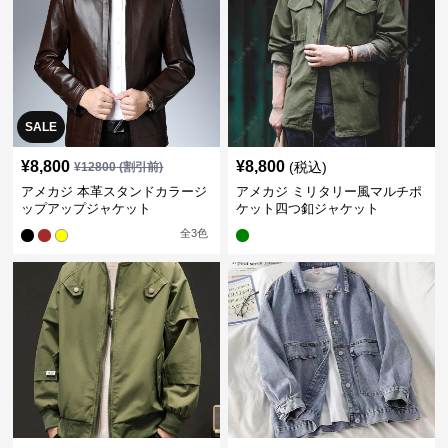
SALE
¥
8,800
¥
8,800
(税込)
¥
12800
(割引前)
アメカジ 本革スタンドカラージ
アメカジ ミリタリー風マルチポ
ップアップジャケット
ケット四つ釦ジャケット
全
3
色