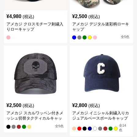
¥
4,980
¥
2,500
(税込)
(税込)
アメカジ クロスモチーフ刺繍入
アメカジ デジタル迷彩柄ローキ
りローキャップ
ャップ
全
5
色
¥
2,500
¥
2,800
(税込)
(税込)
アメカジ スカルワッペン付きメ
アメカジ イニシャル刺繍入りカ
ッシュ切替タクティカルキャッ
ジュアルベースボールキャップ
プ
全
14
全
5
色
色