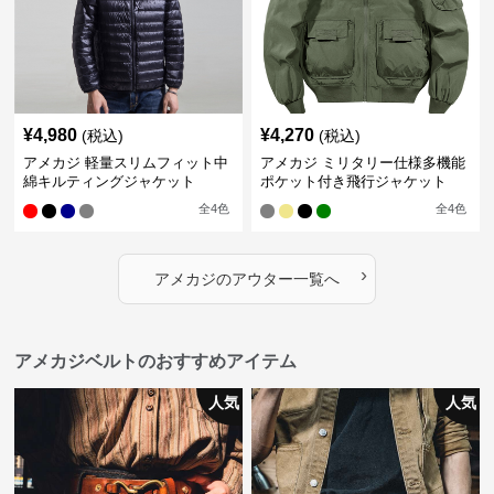
¥
4,980
¥
4,270
(税込)
(税込)
アメカジ 軽量スリムフィット中
アメカジ ミリタリー仕様多機能
綿キルティングジャケット
ポケット付き飛行ジャケット
全
4
色
全
4
色
›
アメカジ
の
アウター
一覧へ
アメカジベルトのおすすめアイテム
人気
人気