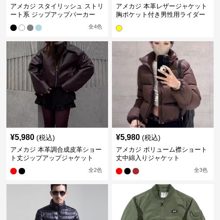
アメカジ スタイリッシュ ストリ
アメカジ 本革レザージャケット
ート系 ジップアップパーカー
胸ポケット付き男性用ライダー
ス
全
4
色
¥
5,980
¥
5,980
(税込)
(税込)
アメカジ 本革調合成皮革ショー
アメカジ ボリューム襟ショート
ト丈ジップアップジャケット
丈中綿入りジャケット
全
2
色
全
3
色