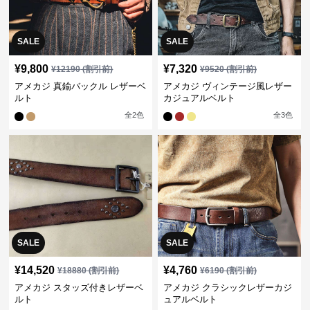
SALE
SALE
¥
9,800
¥
7,320
¥
12190
(割引前)
¥
9520
(割引前)
アメカジ 真鍮バックル レザーベ
アメカジ ヴィンテージ風レザー
ルト
カジュアルベルト
全
2
色
全
3
色
SALE
SALE
¥
14,520
¥
4,760
¥
18880
(割引前)
¥
6190
(割引前)
アメカジ スタッズ付きレザーベ
アメカジ クラシックレザーカジ
ルト
ュアルベルト