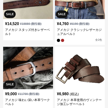
SALE
SALE
¥
14,520
¥
4,760
¥
18880
(割引前)
¥
6190
(割引前)
アメカジ スタッズ付きレザーベ
アメカジ クラシックレザーカジ
ルト
ュアルベルト
全
2
色
SALE
¥
9,000
¥
6,980
(税込)
¥
11700
(割引前)
アメカジ 味わい深い本革ワーク
アメカジ 本革使用のヴィンテー
ベルト
ジ加工レザーベルト