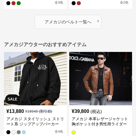
全
3
色
全
2
色
›
アメカジ
の
ベルト
一覧へ
アメカジアウターのおすすめアイテム
SALE
¥
13,880
¥
39,800
(税込)
¥
18040
(割引前)
アメカジ スタイリッシュ ストリ
アメカジ 本革レザージャケット
ート系 ジップアップパーカー
胸ポケット付き男性用ライダー
ス
全
4
色