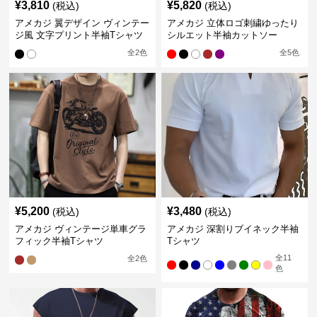
¥
3,810
¥
5,820
(税込)
(税込)
アメカジ 翼デザイン ヴィンテー
アメカジ 立体ロゴ刺繍ゆったり
ジ風 文字プリント半袖Tシャツ
シルエット半袖カットソー
全
2
色
全
5
色
¥
5,200
¥
3,480
(税込)
(税込)
アメカジ ヴィンテージ単車グラ
アメカジ 深割りブイネック半袖
フィック半袖Tシャツ
Tシャツ
全
11
全
2
色
色