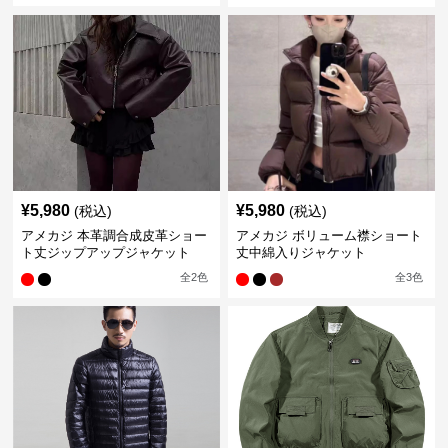
¥
5,980
¥
5,980
(税込)
(税込)
アメカジ 本革調合成皮革ショー
アメカジ ボリューム襟ショート
ト丈ジップアップジャケット
丈中綿入りジャケット
全
2
色
全
3
色