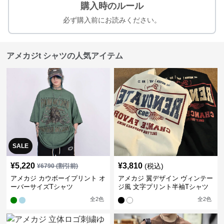
購入時のルール
必ず購入前にお読みください。
アメカジt シャツの人気アイテム
SALE
¥
5,220
¥
3,810
(税込)
¥
6790
(割引前)
アメカジ カウボーイプリント オ
アメカジ 翼デザイン ヴィンテー
ーバーサイズTシャツ
ジ風 文字プリント半袖Tシャツ
全
2
色
全
2
色