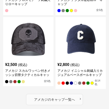
りローキャップ
ャップ
全
5
色
¥
2,500
¥
2,800
(税込)
(税込)
アメカジ スカルワッペン付きメ
アメカジ イニシャル刺繍入りカ
ッシュ切替タクティカルキャッ
ジュアルベースボールキャップ
プ
全
14
全
5
色
色
›
アメカジ
の
キャップ
一覧へ