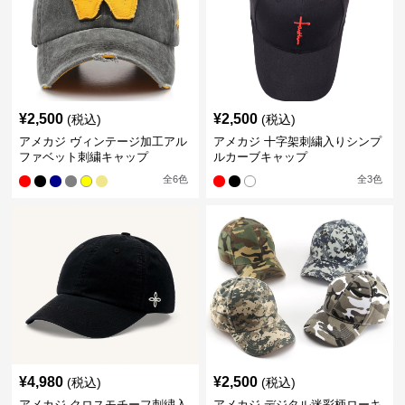
¥
2,500
¥
2,500
(税込)
(税込)
アメカジ ヴィンテージ加工アル
アメカジ 十字架刺繍入りシンプ
ファベット刺繍キャップ
ルカーブキャップ
全
6
色
全
3
色
¥
4,980
¥
2,500
(税込)
(税込)
アメカジ クロスモチーフ刺繍入
アメカジ デジタル迷彩柄ローキ