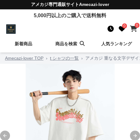
アメカジ
専門通販サイト
Amecazi-lover
5,000
円以上のご購入で送料無料
0
0
新着商品
商品を検索
人気ランキング
Amecazi-lover TOP
›
t シャツの一覧
›
アメカジ 重なる文字デザイ
Previous slide
Ne