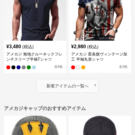
¥
3,480
¥
2,980
(税込)
(税込)
アメカジ 無地クルーネックフレ
アメカジ 星条旗ヴィンテージ加
ンチスリーブ半袖Tシャツ
工 半袖丸首シャツ
全
6
色
全
3
色
›
新着アイテムの一覧へ
アメカジキャップのおすすめアイテム