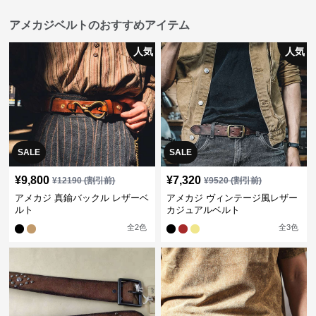
アメカジベルトのおすすめアイテム
人気
人気
SALE
SALE
¥
9,800
¥
7,320
¥
12190
(割引前)
¥
9520
(割引前)
アメカジ 真鍮バックル レザーベ
アメカジ ヴィンテージ風レザー
ルト
カジュアルベルト
全
2
色
全
3
色