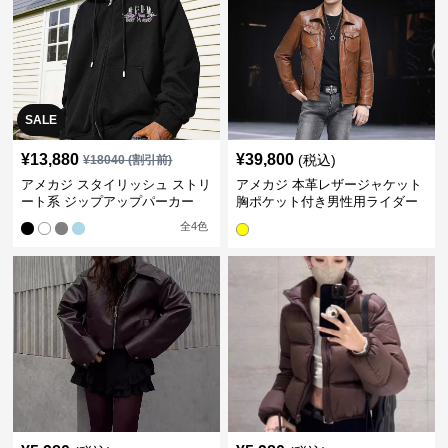
SALE
¥
13,880
¥
39,800
(税込)
¥
18040
(割引前)
アメカジ スタイリッシュ ストリ
アメカジ 本革レザージャケット
ート系 ジップアップパーカー
胸ポケット付き男性用ライダー
ス
全
4
色