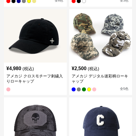
全
6
色
全
3
色
¥
4,980
¥
2,500
(税込)
(税込)
アメカジ クロスモチーフ刺繍入
アメカジ デジタル迷彩柄ローキ
りローキャップ
ャップ
全
5
色