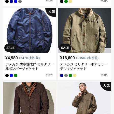
全
4
色
全
3
色
人気
SALE
SALE
¥
4,980
¥
16,600
¥
6470
(割引前)
¥
21580
(割引前)
アメカジ 防寒性抜群 ミリタリー
アメカジ ミリタリーボアカラー
風ボンバージャケット
デッキジャケット
全
3
色
全
4
色
人気