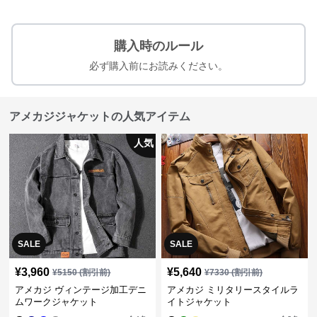
購入時のルール
必ず購入前にお読みください。
アメカジジャケットの人気アイテム
人気
SALE
SALE
¥
3,960
¥
5,640
¥
5150
(割引前)
¥
7330
(割引前)
アメカジ ヴィンテージ加工デニ
アメカジ ミリタリースタイルラ
ムワークジャケット
イトジャケット