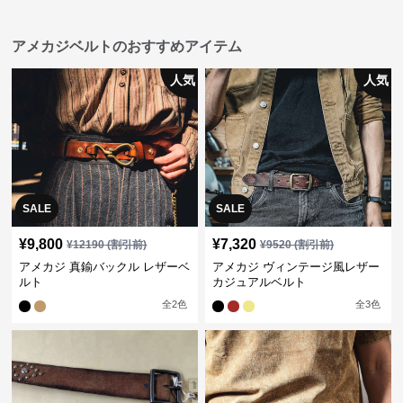
アメカジベルトのおすすめアイテム
人気
人気
SALE
SALE
¥
9,800
¥
7,320
¥
12190
(割引前)
¥
9520
(割引前)
アメカジ 真鍮バックル レザーベ
アメカジ ヴィンテージ風レザー
ルト
カジュアルベルト
全
2
色
全
3
色