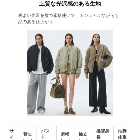
上質な光沢感のある生地
程よい光沢を放つ素材使いで、カジュアルながらも
品のある仕上がり
サ
バス
推奨身
推奨
着丈
肩幅
袖丈
イ
ト
長
体重