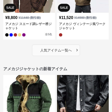
SALE
SALE
¥
8,800
¥
11,520
¥
11440
(割引前)
¥
14980
(割引前)
アメカジ スエード調レザー襟ジ
アメカジ ヴィンテージ風ワーク
ャケット
ジャケット
全
5
色
›
人気アイテム一覧へ
アメカジジャケットの新着アイテム