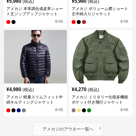
¥
5,980
¥
5,980
(税込)
(税込)
アメカジ 本革調合成皮革ショー
アメカジ ボリューム襟ショート
ト丈ジップアップジャケット
丈中綿入りジャケット
全
2
色
全
3
色
¥
4,980
¥
4,270
(税込)
(税込)
アメカジ 軽量スリムフィット中
アメカジ ミリタリー仕様多機能
綿キルティングジャケット
ポケット付き飛行ジャケット
全
4
色
全
4
色
›
アメカジ
の
アウター
一覧へ