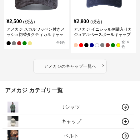
¥
2,500
¥
2,800
(税込)
(税込)
アメカジ スカルワッペン付きメ
アメカジ イニシャル刺繍入りカ
ッシュ切替タクティカルキャッ
ジュアルベースボールキャップ
プ
全
14
全
5
色
色
›
アメカジ
の
キャップ
一覧へ
アメカジ カテゴリ一覧
t シャツ
キャップ
ベルト