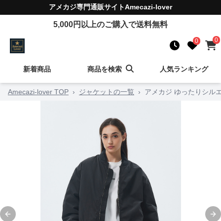
アメカジ
専門通販サイト
Amecazi-lover
5,000
円以上のご購入で送料無料
0
0
新着商品
商品を検索
人気ランキング
Amecazi-lover TOP
›
ジャケットの一覧
›
アメカジ ゆったりシル
Previous slide
Ne