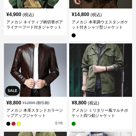
¥
4,900
¥
14,800
(税込)
(税込)
アメカジ ネイティブ柄切替ボア
アメカジ 本革調ウエスタンポケ
ライナーフード付きジャケット
ット付きシャツ型ジャケット
SALE
¥
8,800
¥
8,800
(税込)
¥
12800
(割引前)
アメカジ 本革スタンドカラージ
アメカジ ミリタリー風マルチポ
ップアップジャケット
ケット四つ釦ジャケット
全
3
色