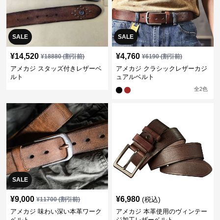
SALE
SALE
¥
14,520
¥
4,760
¥
18880
(割引前)
¥
6190
(割引前)
アメカジ スタッズ付きレザーベ
アメカジ クラシックレザーカジ
ルト
ュアルベルト
全
2
色
SALE
¥
9,000
¥
6,980
(税込)
¥
11700
(割引前)
アメカジ 味わい深い本革ワーク
アメカジ 本革使用のヴィンテー
ベルト
ジ加工レザーベルト