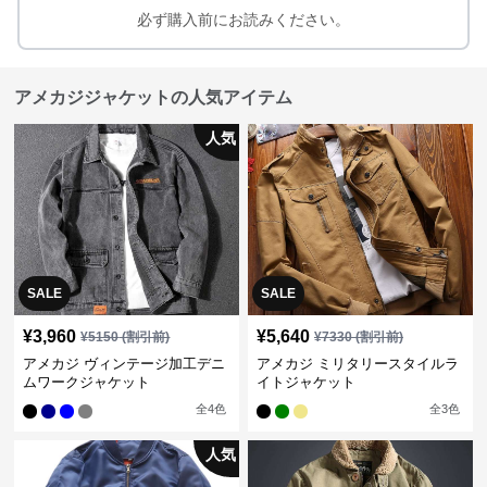
必ず購入前にお読みください。
アメカジジャケットの人気アイテム
人気
SALE
SALE
¥
3,960
¥
5,640
¥
5150
(割引前)
¥
7330
(割引前)
アメカジ ヴィンテージ加工デニ
アメカジ ミリタリースタイルラ
ムワークジャケット
イトジャケット
全
4
色
全
3
色
人気