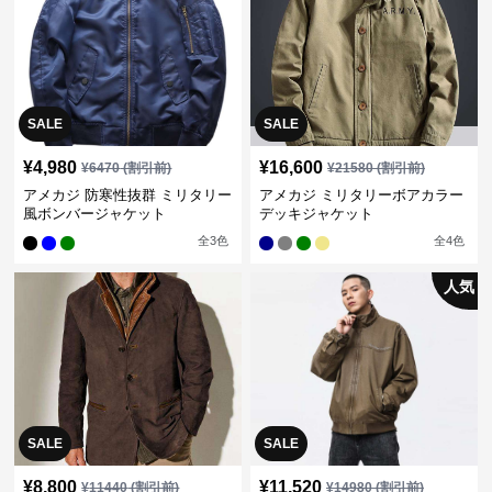
SALE
SALE
¥
4,980
¥
16,600
¥
6470
(割引前)
¥
21580
(割引前)
アメカジ 防寒性抜群 ミリタリー
アメカジ ミリタリーボアカラー
風ボンバージャケット
デッキジャケット
全
3
色
全
4
色
人気
SALE
SALE
¥
8,800
¥
11,520
¥
11440
(割引前)
¥
14980
(割引前)