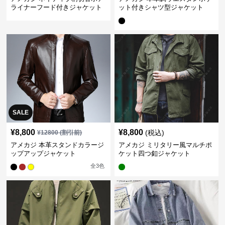
ライナーフード付きジャケット
ット付きシャツ型ジャケット
SALE
¥
8,800
¥
8,800
(税込)
¥
12800
(割引前)
アメカジ 本革スタンドカラージ
アメカジ ミリタリー風マルチポ
ップアップジャケット
ケット四つ釦ジャケット
全
3
色