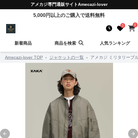
アメカジ
専門通販サイト
Amecazi-lover
5,000
円以上のご購入で送料無料
0
0
新着商品
商品を検索
人気ランキング
Amecazi-lover TOP
›
ジャケットの一覧
›
アメカジ ミリタリーブ
Previous slide
Ne