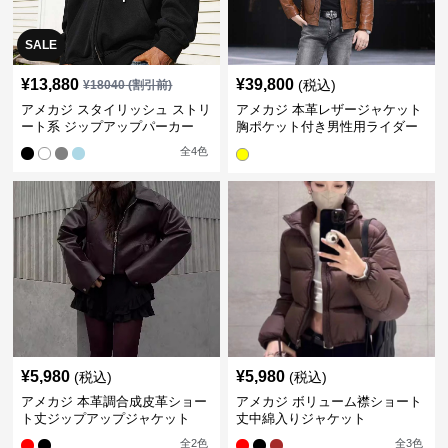
SALE
¥
13,880
¥
39,800
(税込)
¥
18040
(割引前)
アメカジ スタイリッシュ ストリ
アメカジ 本革レザージャケット
ート系 ジップアップパーカー
胸ポケット付き男性用ライダー
ス
全
4
色
¥
5,980
¥
5,980
(税込)
(税込)
アメカジ 本革調合成皮革ショー
アメカジ ボリューム襟ショート
ト丈ジップアップジャケット
丈中綿入りジャケット
全
2
色
全
3
色