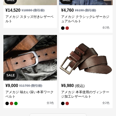
SALE
SALE
¥
14,520
¥
4,760
¥
18880
(割引前)
¥
6190
(割引前)
アメカジ スタッズ付きレザーベ
アメカジ クラシックレザーカジ
ルト
ュアルベルト
全
2
色
SALE
¥
9,000
¥
6,980
(税込)
¥
11700
(割引前)
アメカジ 味わい深い本革ワーク
アメカジ 本革使用のヴィンテー
ベルト
ジ加工レザーベルト
全
3
色
全
2
色