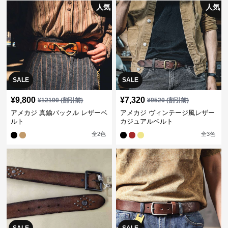
人気
人気
SALE
SALE
¥
9,800
¥
7,320
¥
12190
(割引前)
¥
9520
(割引前)
アメカジ 真鍮バックル レザーベ
アメカジ ヴィンテージ風レザー
ルト
カジュアルベルト
全
2
色
全
3
色